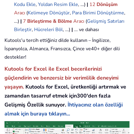
Kodu Ekle
,
Yoldan Resim Ekle
, ...)
|
12
Dönüşüm
Aracı
(
Kelimeye Dönüştür
,
Para Birimi Dönüştürme
,
...)
|
7
Birleştirme & Bölme
Aracı
(
Gelişmiş Satırları
Birleştir
,
Hücreleri Böl
, ...)
|
... ve dahası
Kutools'u tercih ettiğiniz dilde kullanın – İngilizce,
İspanyolca, Almanca, Fransızca, Çince ve40+ diğer dili
destekler!
Kutools for Excel ile Excel becerilerinizi
güçlendirin ve benzersiz bir verimlilik deneyimi
yaşayın.
Kutools for Excel, üretkenliği artırmak ve
zamandan tasarruf etmek için300'den fazla
Gelişmiş Özellik sunuyor.
İhtiyacınız olan özelliği
almak için buraya tıklayın...