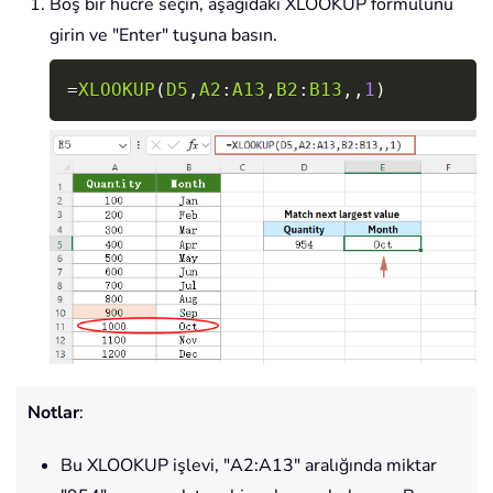
Boş bir hücre seçin, aşağıdaki XLOOKUP formülünü
girin ve "Enter" tuşuna basın.
Copy
=
XLOOKUP
(
D5
,
A2
:
A13
,
B2
:
B13
,
,
1
)
Notlar
:
Bu XLOOKUP işlevi, "A2:A13" aralığında miktar