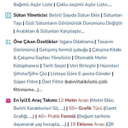
Bağımlı Açılır Liste
|
Çoklu seçimli Açılır Liste
....
Sütun Yöneticisi
:
Belirli Sayıda Sütun Ekle
|
Sütunları
Taşı
|
Gizli Sütunların Görünürlük Durumunu Değiştir
|
Aralıkları & Sütunları Karşılaştır
...
Öne Çıkan Özellikler
:
Izgara Odaklama
|
Tasarım
Görünümü
|
Gelişmiş formül çubuğu
|
Çalışma Kitabı
& Çalışma Sayfası Yöneticisi
|
Otomatik Metin
Kütüphanesi
|
Tarih Seçici
|
Veri Birleştir
|
Hücreleri
Şifrele/Şifre Çöz
|
Listeye Göre E-posta Gönder
|
Süper Filtre
|
Özel Filtre
(kalın/italik/üstü çizili
filtreleme...)...
En İyi15 Araç Takımı
:
12
Metin
Aracı
(
Metin Ekle
,
Belirli Karakterleri Sil
, ...)
|
50+
Grafik
Türü
(
Gantt
Grafiği
, ...)
|
40+ Pratik
Formül
(
Doğum tarihine
dayanarak yaş hesapla
, ...)
|
19
Ekleme
Aracı
(
QR