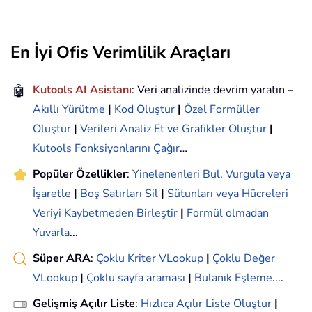
En İyi Ofis Verimlilik Araçları
🤖
Kutools AI Asistanı
: Veri analizinde devrim yaratın –
Akıllı Yürütme
|
Kod Oluştur
|
Özel Formüller
Oluştur
|
Verileri Analiz Et ve Grafikler Oluştur
|
Kutools Fonksiyonlarını Çağır
…
Popüler Özellikler
:
Yinelenenleri Bul, Vurgula veya
İşaretle
|
Boş Satırları Sil
|
Sütunları veya Hücreleri
Veriyi Kaybetmeden Birleştir
|
Formül olmadan
Yuvarla
...
Süper ARA
:
Çoklu Kriter VLookup
|
Çoklu Değer
VLookup
|
Çoklu sayfa araması
|
Bulanık Eşleme
....
Gelişmiş Açılır Liste
:
Hızlıca Açılır Liste Oluştur
|