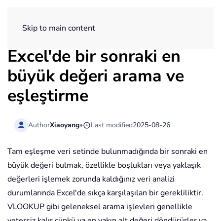
ExtendOffice
Skip to main content
Excel'de bir sonraki en
büyük değeri arama ve
eşleştirme
Author
Xiaoyang
•
Last modified
2025-08-26
Tam eşleşme veri setinde bulunmadığında bir sonraki en
büyük değeri bulmak, özellikle boşlukları veya yaklaşık
değerleri işlemek zorunda kaldığınız veri analizi
durumlarında Excel'de sıkça karşılaşılan bir gerekliliktir.
VLOOKUP gibi geleneksel arama işlevleri genellikle
yetersiz kalır çünkü ya en yakın alt değeri döndürürler ya