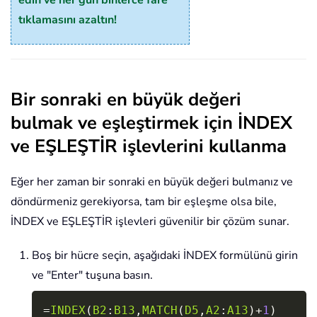
edin ve her gün binlerce fare
tıklamasını azaltın!
Bir sonraki en büyük değeri
bulmak ve eşleştirmek için İNDEX
ve EŞLEŞTİR işlevlerini kullanma
Eğer her zaman bir sonraki en büyük değeri bulmanız ve
döndürmeniz gerekiyorsa, tam bir eşleşme olsa bile,
İNDEX ve EŞLEŞTİR işlevleri güvenilir bir çözüm sunar.
Boş bir hücre seçin, aşağıdaki İNDEX formülünü girin
ve "Enter" tuşuna basın.
Copy
=
INDEX
(
B2
:
B13
,
MATCH
(
D5
,
A2
:
A13
)
+
1
)