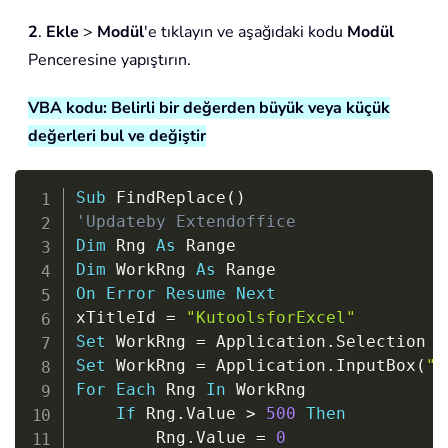
2
.
Ekle
>
Modül
'e tıklayın ve aşağıdaki kodu
Modül
Penceresine yapıştırın.
VBA kodu: Belirli bir değerden büyük veya küçük
değerleri bul ve değiştir
Copy
Sub
 FindReplace
(
)
'Updateby Extendoffice
Dim
 Rng 
As
Dim
 WorkRng 
As
On
Error
Resume
Next
xTitleId 
=
"KutoolsforExcel"
Set
 WorkRng 
=
 Application
.
Set
 WorkRng 
=
 Application
.
InputBox
(
"R
For
Each
 Rng 
In
 WorkRng

If
 Rng
.
Value 
>
500
Then
        Rng
.
Value 
=
0