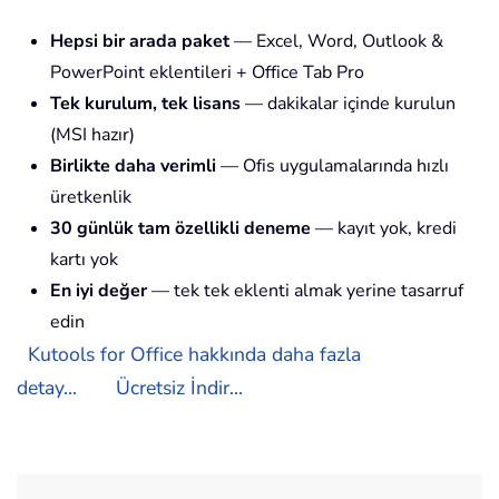
Hepsi bir arada paket
— Excel, Word, Outlook &
PowerPoint eklentileri + Office Tab Pro
Tek kurulum, tek lisans
— dakikalar içinde kurulun
(MSI hazır)
Birlikte daha verimli
— Ofis uygulamalarında hızlı
üretkenlik
30 günlük tam özellikli deneme
— kayıt yok, kredi
kartı yok
En iyi değer
— tek tek eklenti almak yerine tasarruf
edin
Kutools for Office hakkında daha fazla
detay...
Ücretsiz İndir...