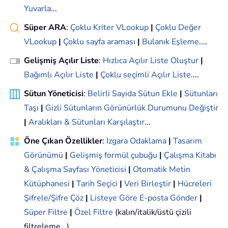
Yuvarla
...
Süper ARA
:
Çoklu Kriter VLookup
|
Çoklu Değer
VLookup
|
Çoklu sayfa araması
|
Bulanık Eşleme
....
Gelişmiş Açılır Liste
:
Hızlıca Açılır Liste Oluştur
|
Bağımlı Açılır Liste
|
Çoklu seçimli Açılır Liste
....
Sütun Yöneticisi
:
Belirli Sayıda Sütun Ekle
|
Sütunları
Taşı
|
Gizli Sütunların Görünürlük Durumunu Değiştir
|
Aralıkları & Sütunları Karşılaştır
...
Öne Çıkan Özellikler
:
Izgara Odaklama
|
Tasarım
Görünümü
|
Gelişmiş formül çubuğu
|
Çalışma Kitabı
& Çalışma Sayfası Yöneticisi
|
Otomatik Metin
Kütüphanesi
|
Tarih Seçici
|
Veri Birleştir
|
Hücreleri
Şifrele/Şifre Çöz
|
Listeye Göre E-posta Gönder
|
Süper Filtre
|
Özel Filtre
(kalın/italik/üstü çizili
filtreleme...)...