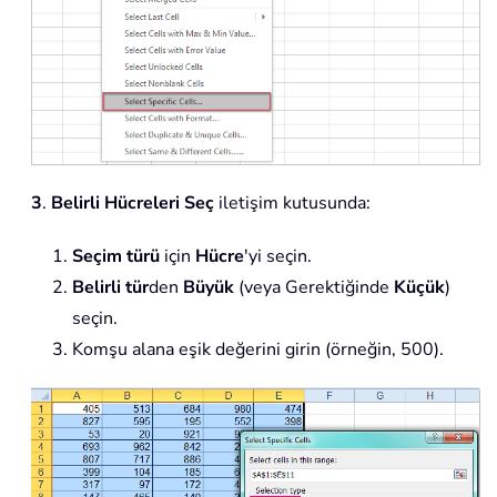
3
.
Belirli Hücreleri Seç
iletişim kutusunda:
Seçim türü
için
Hücre
'yi seçin.
Belirli tür
den
Büyük
(veya Gerektiğinde
Küçük
)
seçin.
Komşu alana eşik değerini girin (örneğin, 500).