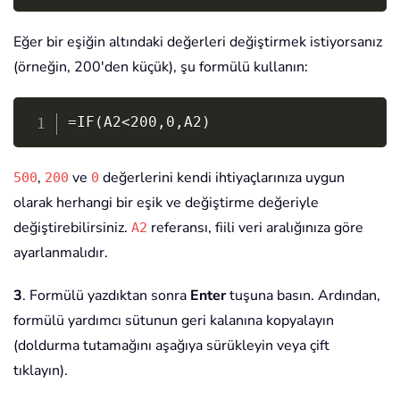
Eğer bir eşiğin altındaki değerleri değiştirmek istiyorsanız
(örneğin, 200'den küçük), şu formülü kullanın:
Copy
=IF(A2<200,0,A2)
,
ve
değerlerini kendi ihtiyaçlarınıza uygun
500
200
0
olarak herhangi bir eşik ve değiştirme değeriyle
değiştirebilirsiniz.
referansı, fiili veri aralığınıza göre
A2
ayarlanmalıdır.
3
. Formülü yazdıktan sonra
Enter
tuşuna basın. Ardından,
formülü yardımcı sütunun geri kalanına kopyalayın
(doldurma tutamağını aşağıya sürükleyin veya çift
tıklayın).