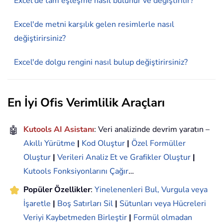
Excel'de tam eşleşme nasıl bulunur ve değiştirilir?
Excel'de metni karşılık gelen resimlerle nasıl
değiştirirsiniz?
Excel'de dolgu rengini nasıl bulup değiştirirsiniz?
En İyi Ofis Verimlilik Araçları
🤖
Kutools AI Asistanı
: Veri analizinde devrim yaratın –
Akıllı Yürütme
|
Kod Oluştur
|
Özel Formüller
Oluştur
|
Verileri Analiz Et ve Grafikler Oluştur
|
Kutools Fonksiyonlarını Çağır
…
Popüler Özellikler
:
Yinelenenleri Bul, Vurgula veya
İşaretle
|
Boş Satırları Sil
|
Sütunları veya Hücreleri
Veriyi Kaybetmeden Birleştir
|
Formül olmadan