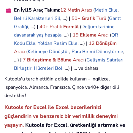
En İyi15 Araç Takımı
:
12
Metin
Aracı
(
Metin Ekle
,
Belirli Karakterleri Sil
, ...)
|
50+
Grafik
Türü
(
Gantt
Grafiği
, ...)
|
40+ Pratik
Formül
(
Doğum tarihine
dayanarak yaş hesapla
, ...)
|
19
Ekleme
Aracı
(
QR
Kodu Ekle
,
Yoldan Resim Ekle
, ...)
|
12
Dönüşüm
Aracı
(
Kelimeye Dönüştür
,
Para Birimi Dönüştürme
,
...)
|
7
Birleştirme & Bölme
Aracı
(
Gelişmiş Satırları
Birleştir
,
Hücreleri Böl
, ...)
|
... ve dahası
Kutools'u tercih ettiğiniz dilde kullanın – İngilizce,
İspanyolca, Almanca, Fransızca, Çince ve40+ diğer dili
destekler!
Kutools for Excel ile Excel becerilerinizi
güçlendirin ve benzersiz bir verimlilik deneyimi
yaşayın.
Kutools for Excel, üretkenliği artırmak ve