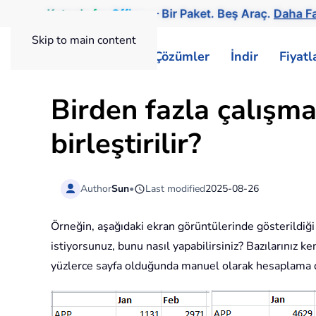
Kutools
for
Office
— Bir Paket. Beş Araç.
Daha Fa
Skip to main content
ExtendOffice
Çözümler
İndir
Fiyat
Birden fazla çalışma
birleştirilir?
Author
Sun
•
Last modified
2025-08-26
Örneğin, aşağıdaki ekran görüntülerinde gösterildiğ
istiyorsunuz, bunu nasıl yapabilirsiniz? Bazılarınız k
yüzlerce sayfa olduğunda manuel olarak hesaplama du