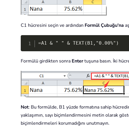
C1 hücresini seçin ve ardından
Formül Çubuğu'na
aş
=A1 & " " & TEXT(B1,"0.00%")
Formülü girdikten sonra
Enter
tuşuna basın. İki hücre
Not
: Bu formülde, B1 yüzde formatına sahip hücredir. 
yaklaşımın, sayı biçimlendirmesini metin olarak göste
biçimlendirmeleri korumadığını unutmayın.