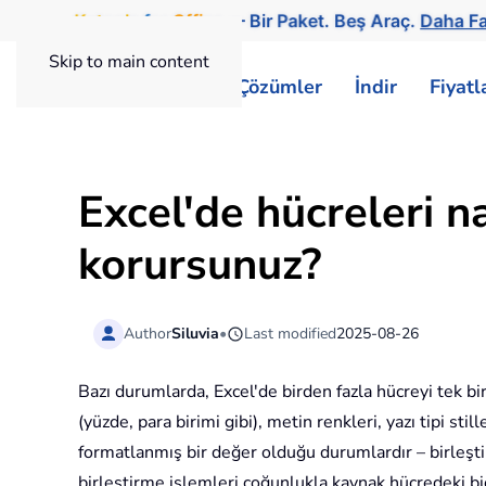
Kutools
for
Office
— Bir Paket. Beş Araç.
Daha Faz
Skip to main content
ExtendOffice
Çözümler
İndir
Fiyat
Excel'de hücreleri na
korursunuz?
Author
Siluvia
•
Last modified
2025-08-26
Bazı durumlarda, Excel'de birden fazla hücreyi tek bir
(yüzde, para birimi gibi), metin renkleri, yazı tipi st
formatlanmış bir değer olduğu durumlardır – birleşt
birleştirme işlemleri çoğunlukla kaynak hücredeki b