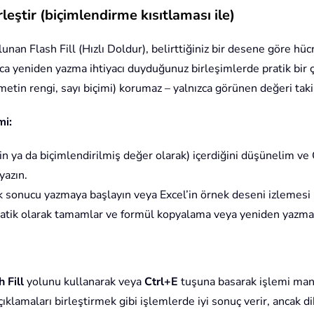
rleştir (biçimlendirme kısıtlaması ile)
n Flash Fill (Hızlı Doldur), belirttiğiniz bir desene göre hücre 
ıca yeniden yazma ihtiyacı duyduğunuz birleşimlerde pratik bir ç
metin rengi, sayı biçimi) korumaz – yalnızca görünen değeri taki
mi:
n ya da biçimlendirilmiş değer olarak) içerdiğini düşünelim 
yazın.
ik sonucu yazmaya başlayın veya Excel’in örnek deseni izlemesi
otomatik olarak tamamlar ve formül kopyalama veya yeniden yazma
h Fill
yolunu kullanarak veya
Ctrl+E
tuşuna basarak işlemi manue
ıklamaları birleştirmek gibi işlemlerde iyi sonuç verir, ancak dik