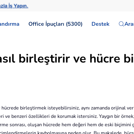
la İş Yapın.
landırma
Office İpuçları (5300)
Destek
Ar
sıl birleştirir ve hücre 
 hücrede birleştirmek isteyebilirsiniz, aynı zamanda orijinal ver
illeri ve benzeri özellikleri de korumak istersiniz. Yaygın bir ör
irme sonrası, oluşan hücrede hem değeri hem de eski biçimini g
içimlendirmelerin kaybolmasına neden olur. Bu makalede, hücrel