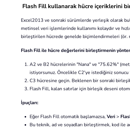
Flash Fill kullanarak hücre içeriklerini bi
Excel2013 ve sonraki sürümlerde yerleşik olarak buluna
metinsel veri işlemlerinde kullanımı kolaydır ve hızl
birleştirilen hücrede genelde biçimlendirmeleri (ör. 
Flash Fill ile hücre değerlerini birleştirmenin yönte
A2 ve B2 hücrelerinin "Nana" ve "75.62%" (meti
istiyorsunuz. Öncelikle C2'ye istediğiniz sonucu 
C3 hücresine geçin. Beklenen bir sonraki birleş
Flash Fill, kalan satırlar için birleşik deseni 
İpuçları:
Eğer Flash Fill otomatik başlamazsa,
Veri
>
Flas
Bu teknik, ad ve soyadları birleştirmek, kod ile aç