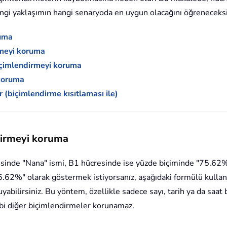
angi yaklaşımın hangi senaryoda en uygun olacağını öğreneceksi
ruma
irmeyi koruma
 biçimlendirmeyi koruma
 koruma
tir (biçimlendirme kısıtlaması ile)
ndirmeyi koruma
sinde "Nana" ismi, B1 hücresinde ise yüzde biçiminde "75.62
.62%" olarak göstermek istiyorsanız, aşağıdaki formülü kullana
abilirsiniz. Bu yöntem, özellikle sadece sayı, tarih ya da saat
bi diğer biçimlendirmeler korunamaz.