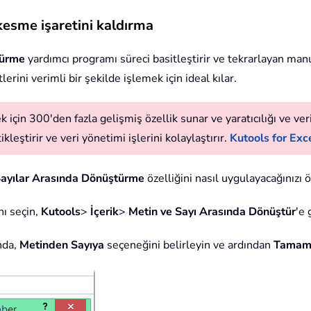
 kesme işaretini kaldırma
türme
yardımcı programı süreci basitleştirir ve tekrarlayan man
erini verimli bir şekilde işlemek için ideal kılar.
 için 300'den fazla gelişmiş özellik sunar ve yaratıcılığı ve verim
leştirir ve veri yönetimi işlerini kolaylaştırır.
Kutools for Exce
Sayılar Arasında Dönüştürme
özelliğini nasıl uygulayacağınızı 
nı seçin,
Kutools
>
İçerik
>
Metin ve Sayı Arasında Dönüştür
'e 
nda,
Metinden Sayıya
seçeneğini belirleyin ve ardından
Tama