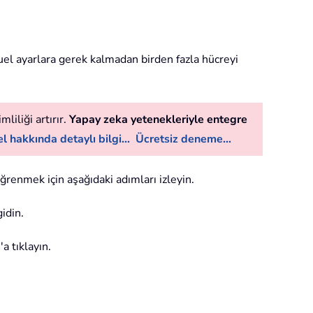
uel ayarlara gerek kalmadan birden fazla hücreyi
liliği artırır.
Yapay zeka yetenekleriyle entegre
l hakkında detaylı bilgi...
Ücretsiz deneme...
öğrenmek için aşağıdaki adımları izleyin.
gidin.
m
'a tıklayın.