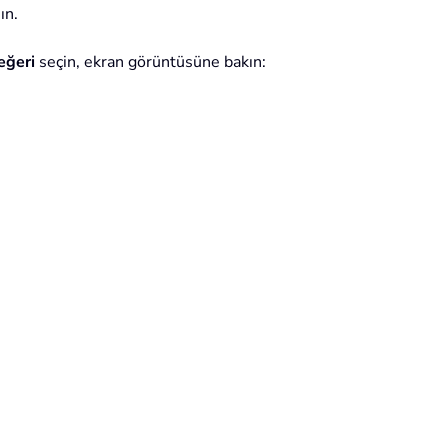
ın.
eğeri
seçin, ekran görüntüsüne bakın: