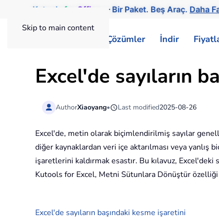
Kutools
for
Office
— Bir Paket. Beş Araç.
Daha Fa
Skip to main content
ExtendOffice
Çözümler
İndir
Fiyat
Excel'de sayıların b
Author
Xiaoyang
•
Last modified
2025-08-26
Excel'de, metin olarak biçimlendirilmiş sayılar genel
diğer kaynaklardan veri içe aktarılması veya yanlış b
işaretlerini kaldırmak esastır. Bu kılavuz, Excel'deki 
Kutools for Excel, Metni Sütunlara Dönüştür özelliği 
Excel'de sayıların başındaki kesme işaretini