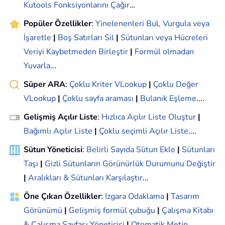
Kutools Fonksiyonlarını Çağır
…
Popüler Özellikler
:
Yinelenenleri Bul, Vurgula veya
İşaretle
|
Boş Satırları Sil
|
Sütunları veya Hücreleri
Veriyi Kaybetmeden Birleştir
|
Formül olmadan
Yuvarla
...
Süper ARA
:
Çoklu Kriter VLookup
|
Çoklu Değer
VLookup
|
Çoklu sayfa araması
|
Bulanık Eşleme
....
Gelişmiş Açılır Liste
:
Hızlıca Açılır Liste Oluştur
|
Bağımlı Açılır Liste
|
Çoklu seçimli Açılır Liste
....
Sütun Yöneticisi
:
Belirli Sayıda Sütun Ekle
|
Sütunları
Taşı
|
Gizli Sütunların Görünürlük Durumunu Değiştir
|
Aralıkları & Sütunları Karşılaştır
...
Öne Çıkan Özellikler
:
Izgara Odaklama
|
Tasarım
Görünümü
|
Gelişmiş formül çubuğu
|
Çalışma Kitabı
& Çalışma Sayfası Yöneticisi
|
Otomatik Metin