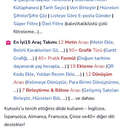
Kütüphanesi
|
Tarih Seçici
|
Veri Birleştir
|
Hücreleri
Şifrele/Şifre Çöz
|
Listeye Göre E-posta Gönder
|
Süper Filtre
|
Özel Filtre
(kalın/italik/üstü çizili
filtreleme...)...
En İyi15 Araç Takımı
:
12
Metin
Aracı
(
Metin Ekle
,
Belirli Karakterleri Sil
, ...)
|
50+
Grafik
Türü
(
Gantt
Grafiği
, ...)
|
40+ Pratik
Formül
(
Doğum tarihine
dayanarak yaş hesapla
, ...)
|
19
Ekleme
Aracı
(
QR
Kodu Ekle
,
Yoldan Resim Ekle
, ...)
|
12
Dönüşüm
Aracı
(
Kelimeye Dönüştür
,
Para Birimi Dönüştürme
,
...)
|
7
Birleştirme & Bölme
Aracı
(
Gelişmiş Satırları
Birleştir
,
Hücreleri Böl
, ...)
|
... ve dahası
Kutools'u tercih ettiğiniz dilde kullanın – İngilizce,
İspanyolca, Almanca, Fransızca, Çince ve40+ diğer dili
destekler!