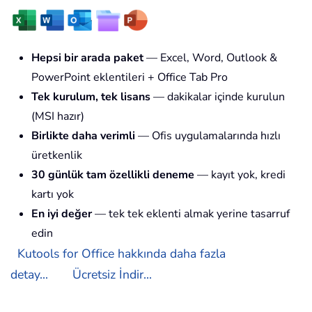
Hepsi bir arada paket
— Excel, Word, Outlook &
PowerPoint eklentileri + Office Tab Pro
Tek kurulum, tek lisans
— dakikalar içinde kurulun
(MSI hazır)
Birlikte daha verimli
— Ofis uygulamalarında hızlı
üretkenlik
30 günlük tam özellikli deneme
— kayıt yok, kredi
kartı yok
En iyi değer
— tek tek eklenti almak yerine tasarruf
edin
Kutools for Office hakkında daha fazla
detay...
Ücretsiz İndir...