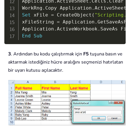
Application
.
ActiveSheet
.
Cells
.
Clear

WorkRng
.
Copy Application
.
ActiveSheet
.
Set
 xFile 
=
 CreateObject
(
"Scripting.F
xFileString 
=
 Application
.
GetSaveAsFi
Application
.
ActiveWorkbook
.
SaveAs Fil
End
Sub
3
. Ardından bu kodu çalıştırmak için
F5
tuşuna basın ve
aktarmak istediğiniz hücre aralığını seçmenizi hatırlatan
bir uyarı kutusu açılacaktır.