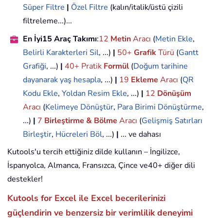
Süper Filtre
|
Özel Filtre
(kalın/italik/üstü çizili
filtreleme...)...
En İyi15 Araç Takımı
:
12
Metin
Aracı
(
Metin Ekle
,
Belirli Karakterleri Sil
, ...)
|
50+
Grafik
Türü
(
Gantt
Grafiği
, ...)
|
40+ Pratik
Formül
(
Doğum tarihine
dayanarak yaş hesapla
, ...)
|
19
Ekleme
Aracı
(
QR
Kodu Ekle
,
Yoldan Resim Ekle
, ...)
|
12
Dönüşüm
Aracı
(
Kelimeye Dönüştür
,
Para Birimi Dönüştürme
,
...)
|
7
Birleştirme & Bölme
Aracı
(
Gelişmiş Satırları
Birleştir
,
Hücreleri Böl
, ...)
|
... ve dahası
Kutools'u tercih ettiğiniz dilde kullanın – İngilizce,
İspanyolca, Almanca, Fransızca, Çince ve40+ diğer dili
destekler!
Kutools for Excel ile Excel becerilerinizi
güçlendirin ve benzersiz bir verimlilik deneyimi