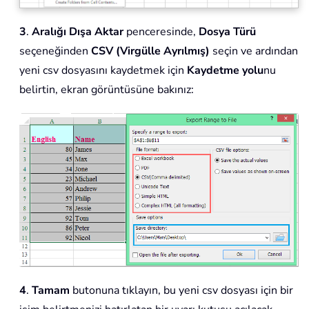
3
.
Aralığı Dışa Aktar
penceresinde,
Dosya Türü
seçeneğinden
CSV (Virgülle Ayrılmış)
seçin ve ardından
yeni csv dosyasını kaydetmek için
Kaydetme yolu
nu
belirtin, ekran görüntüsüne bakınız:
4
.
Tamam
butonuna tıklayın, bu yeni csv dosyası için bir