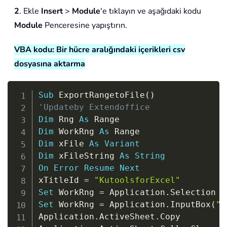
2
. Ekle
Insert
>
Module
'e tıklayın ve aşağıdaki kodu
Module
Penceresine yapıştırın.
VBA kodu: Bir hücre aralığındaki içerikleri csv
dosyasına aktarma
Copy
Sub
 ExportRangetoFile
(
)
'Updateby Extendoffice
Dim
 Rng 
As
Dim
 WorkRng 
As
Dim
 xFile 
As
Variant
Dim
 xFileString 
As
String
On
Error
Resume
Next
xTitleId 
=
"KutoolsforExcel"
Set
 WorkRng 
=
 Application
.
Set
 WorkRng 
=
 Application
.
InputBox
(
"R
Application
.
ActiveSheet
.
Copy
