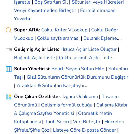
İşaretle
|
Boş Satırları Sil
|
Sütunları veya Hücreleri
Veriyi Kaybetmeden Birleştir
|
Formül olmadan
Yuvarla
...
Süper ARA
:
Çoklu Kriter VLookup
|
Çoklu Değer
VLookup
|
Çoklu sayfa araması
|
Bulanık Eşleme
....
Gelişmiş Açılır Liste
:
Hızlıca Açılır Liste Oluştur
|
Bağımlı Açılır Liste
|
Çoklu seçimli Açılır Liste
....
Sütun Yöneticisi
:
Belirli Sayıda Sütun Ekle
|
Sütunları
Taşı
|
Gizli Sütunların Görünürlük Durumunu Değiştir
|
Aralıkları & Sütunları Karşılaştır
...
Öne Çıkan Özellikler
:
Izgara Odaklama
|
Tasarım
Görünümü
|
Gelişmiş formül çubuğu
|
Çalışma Kitabı
& Çalışma Sayfası Yöneticisi
|
Otomatik Metin
Kütüphanesi
|
Tarih Seçici
|
Veri Birleştir
|
Hücreleri
Şifrele/Şifre Çöz
|
Listeye Göre E-posta Gönder
|