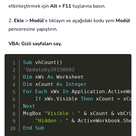
etkinleştirmek için
Alt + F11
tuşlarına basın.
2.
Ekle
>
Modül
'e tıklayın ve aşağıdaki kodu yeni
Modül
penceresine yapıştırın.
VBA: Gizli sayfaları say.
Copy
Sub
 vhCount
(
)
'Updateby20150602
Dim
 xWs 
As
Dim
 xCount 
As
Integer
For
Each
 xWs 
In
 Application
.
ActiveWor
If
 xWs
.
Visible 
Then
 xCount 
=
 xCou
Next
MsgBox 
"Visible : "
&
 xCount 
&
 vbCrLf
"Hidden : "
&
 ActiveWorkbook
.
Shee
End
Sub