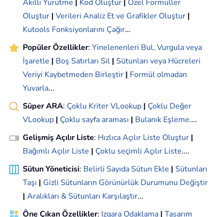
Akıllı Yürütme
|
Kod Oluştur
|
Özel Formüller
Oluştur
|
Verileri Analiz Et ve Grafikler Oluştur
|
Kutools Fonksiyonlarını Çağır
…
Popüler Özellikler
:
Yinelenenleri Bul, Vurgula veya
İşaretle
|
Boş Satırları Sil
|
Sütunları veya Hücreleri
Veriyi Kaybetmeden Birleştir
|
Formül olmadan
Yuvarla
...
Süper ARA
:
Çoklu Kriter VLookup
|
Çoklu Değer
VLookup
|
Çoklu sayfa araması
|
Bulanık Eşleme
....
Gelişmiş Açılır Liste
:
Hızlıca Açılır Liste Oluştur
|
Bağımlı Açılır Liste
|
Çoklu seçimli Açılır Liste
....
Sütun Yöneticisi
:
Belirli Sayıda Sütun Ekle
|
Sütunları
Taşı
|
Gizli Sütunların Görünürlük Durumunu Değiştir
|
Aralıkları & Sütunları Karşılaştır
...
Öne Çıkan Özellikler
:
Izgara Odaklama
|
Tasarım