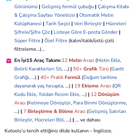
Görünümü
|
Gelişmiş formül çubuğu
|
Çalışma Kitabı
& Çalışma Sayfası Yöneticisi
|
Otomatik Metin
Kütüphanesi
|
Tarih Seçici
|
Veri Birleştir
|
Hücreleri
Şifrele/Şifre Çöz
|
Listeye Göre E-posta Gönder
|
Süper Filtre
|
Özel Filtre
(kalın/italik/üstü çizili
filtreleme...)...
En İyi15 Araç Takımı
:
12
Metin
Aracı
(
Metin Ekle
,
Belirli Karakterleri Sil
, ...)
|
50+
Grafik
Türü
(
Gantt
Grafiği
, ...)
|
40+ Pratik
Formül
(
Doğum tarihine
dayanarak yaş hesapla
, ...)
|
19
Ekleme
Aracı
(
QR
Kodu Ekle
,
Yoldan Resim Ekle
, ...)
|
12
Dönüşüm
Aracı
(
Kelimeye Dönüştür
,
Para Birimi Dönüştürme
,
...)
|
7
Birleştirme & Bölme
Aracı
(
Gelişmiş Satırları
Birleştir
,
Hücreleri Böl
, ...)
|
... ve dahası
Kutools'u tercih ettiğiniz dilde kullanın – İngilizce,