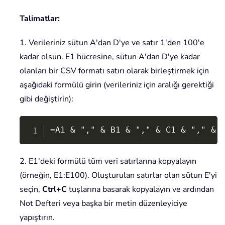
Talimatlar:
1. Verileriniz sütun A'dan D'ye ve satır 1'den 100'e
kadar olsun. E1 hücresine, sütun A'dan D'ye kadar
olanları bir CSV formatı satırı olarak birleştirmek için
aşağıdaki formülü girin (verileriniz için aralığı gerektiği
gibi değiştirin):
Copy
=A1 & "," & B1 & "," & C1 & "," & 
2. E1'deki formülü tüm veri satırlarına kopyalayın
(örneğin, E1:E100). Oluşturulan satırlar olan sütun E'yi
seçin,
Ctrl+C
tuşlarına basarak kopyalayın ve ardından
Not Defteri veya başka bir metin düzenleyiciye
yapıştırın.