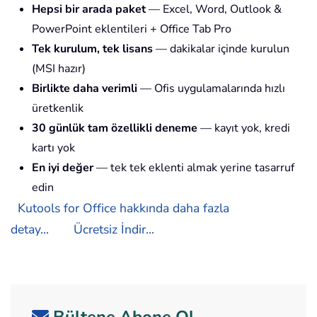
Hepsi bir arada paket
— Excel, Word, Outlook &
PowerPoint eklentileri + Office Tab Pro
Tek kurulum, tek lisans
— dakikalar içinde kurulun
(MSI hazır)
Birlikte daha verimli
— Ofis uygulamalarında hızlı
üretkenlik
30 günlük tam özellikli deneme
— kayıt yok, kredi
kartı yok
En iyi değer
— tek tek eklenti almak yerine tasarruf
edin
Kutools for Office hakkında daha fazla
detay...
Ücretsiz İndir...
Bültene Abone Ol