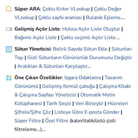
Süper ARA
:
Çoklu Kriter VLookup
|
Çoklu Değer
VLookup
|
Çoklu sayfa araması
|
Bulanık Eşleme
....
Gelişmiş Açılır Liste
:
Hızlıca Açılır Liste Oluştur
|
Bağımlı Açılır Liste
|
Çoklu seçimli Açılır Liste
....
Sütun Yöneticisi
:
Belirli Sayıda Sütun Ekle
|
Sütunları
Taşı
|
Gizli Sütunların Görünürlük Durumunu Değiştir
|
Aralıkları & Sütunları Karşılaştır
...
Öne Çıkan Özellikler
:
Izgara Odaklama
|
Tasarım
Görünümü
|
Gelişmiş formül çubuğu
|
Çalışma Kitabı
& Çalışma Sayfası Yöneticisi
|
Otomatik Metin
Kütüphanesi
|
Tarih Seçici
|
Veri Birleştir
|
Hücreleri
Şifrele/Şifre Çöz
|
Listeye Göre E-posta Gönder
|
Süper Filtre
|
Özel Filtre
(kalın/italik/üstü çizili
filtreleme...)...