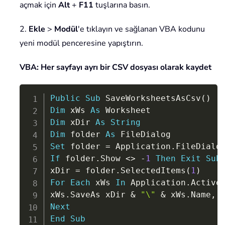
açmak için
Alt
+
F11
tuşlarına basın.
2.
Ekle
>
Modül
'e tıklayın ve sağlanan VBA kodunu
yeni modül penceresine yapıştırın.
VBA: Her sayfayı ayrı bir CSV dosyası olarak kaydet
Copy
Public
Sub
 SaveWorksheetsAsCsv
(
)
Dim
 xWs 
As
Dim
 xDir 
As
String
Dim
 folder 
As
Set
 folder 
=
 Application
.
FileDialo
If
 folder
.
Show 
<
>
-
1
Then
Exit
Sub
xDir 
=
 folder
.
SelectedItems
(
1
)
For
Each
 xWs 
In
 Application
.
Active
xWs
.
SaveAs xDir 
&
"\"
&
 xWs
.
Name
,
Next
End
Sub