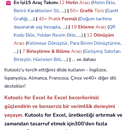
En İyi15 Araç Takımı
:
12
Metin
Aracı
(
Metin Ekle
,
Belirli Karakterleri Sil
, ...)
|
50+
Grafik
Türü
(
Gantt
Grafiği
, ...)
|
40+ Pratik
Formül
(
Doğum tarihine
dayanarak yaş hesapla
, ...)
|
19
Ekleme
Aracı
(
QR
Kodu Ekle
,
Yoldan Resim Ekle
, ...)
|
12
Dönüşüm
Aracı
(
Kelimeye Dönüştür
,
Para Birimi Dönüştürme
,
...)
|
7
Birleştirme & Bölme
Aracı
(
Gelişmiş Satırları
Birleştir
,
Hücreleri Böl
, ...)
|
... ve dahası
Kutools'u tercih ettiğiniz dilde kullanın – İngilizce,
İspanyolca, Almanca, Fransızca, Çince ve40+ diğer dili
destekler!
Kutools for Excel ile Excel becerilerinizi
güçlendirin ve benzersiz bir verimlilik deneyimi
yaşayın.
Kutools for Excel, üretkenliği artırmak ve
zamandan tasarruf etmek için300'den fazla