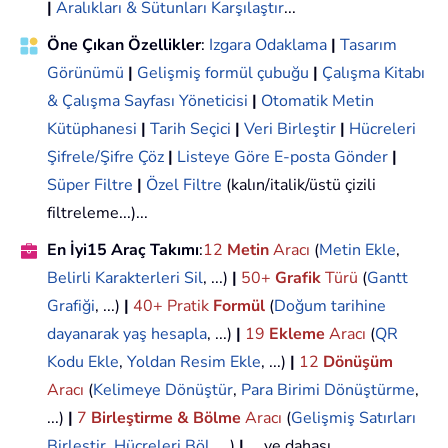
|
Aralıkları & Sütunları Karşılaştır
...
Öne Çıkan Özellikler
:
Izgara Odaklama
|
Tasarım
Görünümü
|
Gelişmiş formül çubuğu
|
Çalışma Kitabı
& Çalışma Sayfası Yöneticisi
|
Otomatik Metin
Kütüphanesi
|
Tarih Seçici
|
Veri Birleştir
|
Hücreleri
Şifrele/Şifre Çöz
|
Listeye Göre E-posta Gönder
|
Süper Filtre
|
Özel Filtre
(kalın/italik/üstü çizili
filtreleme...)...
En İyi15 Araç Takımı
:
12
Metin
Aracı
(
Metin Ekle
,
Belirli Karakterleri Sil
, ...)
|
50+
Grafik
Türü
(
Gantt
Grafiği
, ...)
|
40+ Pratik
Formül
(
Doğum tarihine
dayanarak yaş hesapla
, ...)
|
19
Ekleme
Aracı
(
QR
Kodu Ekle
,
Yoldan Resim Ekle
, ...)
|
12
Dönüşüm
Aracı
(
Kelimeye Dönüştür
,
Para Birimi Dönüştürme
,
...)
|
7
Birleştirme & Bölme
Aracı
(
Gelişmiş Satırları
Birleştir
,
Hücreleri Böl
, ...)
|
... ve dahası