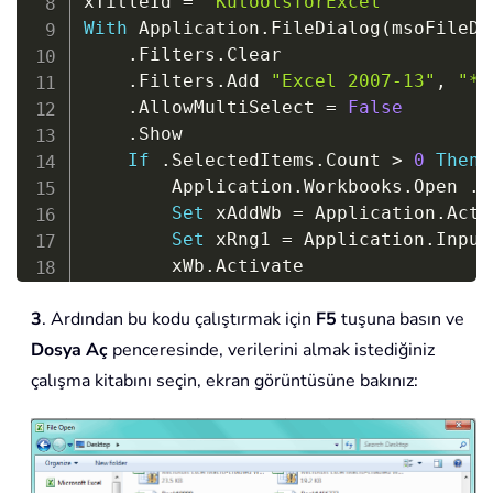
xTitleId 
=
"KutoolsforExcel"
With
 Application
.
FileDialog
(
msoFileDi
.
Filters
.
Clear

.
Filters
.
Add 
"Excel 2007-13"
,
"*.
.
AllowMultiSelect 
=
False
.
Show

If
.
SelectedItems
.
Count 
>
0
Then
        Application
.
Workbooks
.
Open 
.
S
Set
 xAddWb 
=
 Application
.
Acti
Set
 xRng1 
=
 Application
.
Input
        xWb
.
Activate

Set
 xRng2 
=
 Application
.
Input
3
. Ardından bu kodu çalıştırmak için
F5
tuşuna basın ve
        xRng1
.
Copy xRng2

        xRng2
.
CurrentRegion
.
EntireCol
Dosya Aç
penceresinde, verilerini almak istediğiniz
        xAddWb
.
Close 
False
çalışma kitabını seçin, ekran görüntüsüne bakınız:
End
If
End
With
End
Sub