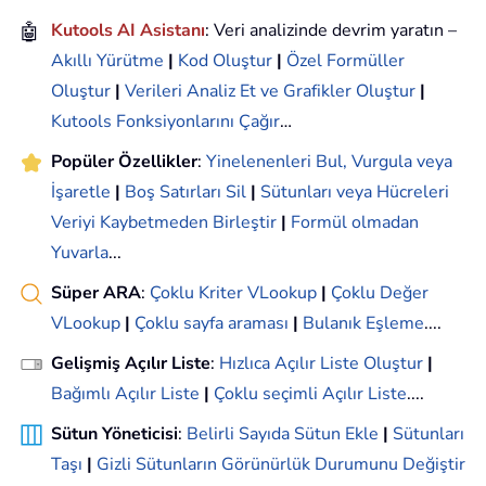
🤖
Kutools AI Asistanı
: Veri analizinde devrim yaratın –
Akıllı Yürütme
|
Kod Oluştur
|
Özel Formüller
Oluştur
|
Verileri Analiz Et ve Grafikler Oluştur
|
Kutools Fonksiyonlarını Çağır
…
Popüler Özellikler
:
Yinelenenleri Bul, Vurgula veya
İşaretle
|
Boş Satırları Sil
|
Sütunları veya Hücreleri
Veriyi Kaybetmeden Birleştir
|
Formül olmadan
Yuvarla
...
Süper ARA
:
Çoklu Kriter VLookup
|
Çoklu Değer
VLookup
|
Çoklu sayfa araması
|
Bulanık Eşleme
....
Gelişmiş Açılır Liste
:
Hızlıca Açılır Liste Oluştur
|
Bağımlı Açılır Liste
|
Çoklu seçimli Açılır Liste
....
Sütun Yöneticisi
:
Belirli Sayıda Sütun Ekle
|
Sütunları
Taşı
|
Gizli Sütunların Görünürlük Durumunu Değiştir