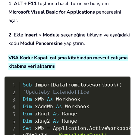
1
.
ALT + F11
tuşlarına basılı tutun ve bu işlem
Microsoft Visual Basic for Applications
penceresini
açar.
2
. Ekle
Insert
>
Module
seçeneğine tıklayın ve aşağıdaki
kodu
Modül Penceresine
yapıştırın.
VBA Kodu: Kapalı çalışma kitabından mevcut çalışma
kitabına veri aktarımı
Copy
Sub
 ImportDatafromcloseworkbook
(
)
'Updateby Extendoffice
Dim
 xWb 
As
Dim
 xAddWb 
As
Dim
 xRng1 
As
Dim
 xRng2 
As
Set
 xWb 
=
 Application
.
ActiveWorkbook
