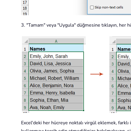
3. "Tamam" veya "Uygula" düğmesine tıklayın, her hü
Excel'deki her hücreye noktalı virgül eklemek, farklı 