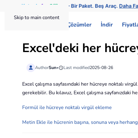
Kutools
for
Office
— Bir Paket. Beş Araç.
Daha Fa
Skip to main content
ExtendOffice
Çözümler
İndir
Fiyat
Excel'deki her hücrey
Author
Sun
•
Last modified
2025-08-26
Excel çalışma sayfasındaki her hücreye noktalı virgül
gerekebilir. Bu kılavuz, Excel çalışma sayfanızdaki 
Formül ile hücreye noktalı virgül ekleme
Metin Ekle ile hücrenin başına, sonuna veya herhang