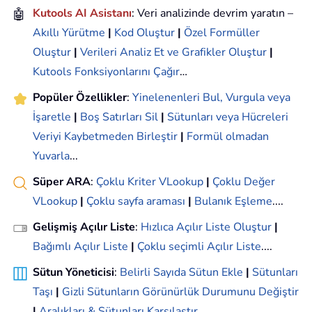
🤖
Kutools AI Asistanı
: Veri analizinde devrim yaratın –
Akıllı Yürütme
|
Kod Oluştur
|
Özel Formüller
Oluştur
|
Verileri Analiz Et ve Grafikler Oluştur
|
Kutools Fonksiyonlarını Çağır
…
Popüler Özellikler
:
Yinelenenleri Bul, Vurgula veya
İşaretle
|
Boş Satırları Sil
|
Sütunları veya Hücreleri
Veriyi Kaybetmeden Birleştir
|
Formül olmadan
Yuvarla
...
Süper ARA
:
Çoklu Kriter VLookup
|
Çoklu Değer
VLookup
|
Çoklu sayfa araması
|
Bulanık Eşleme
....
Gelişmiş Açılır Liste
:
Hızlıca Açılır Liste Oluştur
|
Bağımlı Açılır Liste
|
Çoklu seçimli Açılır Liste
....
Sütun Yöneticisi
:
Belirli Sayıda Sütun Ekle
|
Sütunları
Taşı
|
Gizli Sütunların Görünürlük Durumunu Değiştir
|
Aralıkları & Sütunları Karşılaştır
...