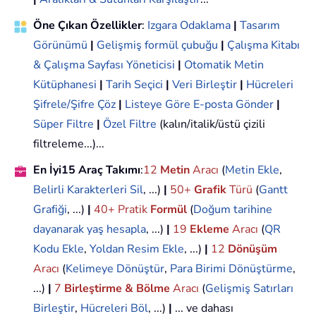
Öne Çıkan Özellikler
:
Izgara Odaklama
|
Tasarım
Görünümü
|
Gelişmiş formül çubuğu
|
Çalışma Kitabı
& Çalışma Sayfası Yöneticisi
|
Otomatik Metin
Kütüphanesi
|
Tarih Seçici
|
Veri Birleştir
|
Hücreleri
Şifrele/Şifre Çöz
|
Listeye Göre E-posta Gönder
|
Süper Filtre
|
Özel Filtre
(kalın/italik/üstü çizili
filtreleme...)...
En İyi15 Araç Takımı
:
12
Metin
Aracı
(
Metin Ekle
,
Belirli Karakterleri Sil
, ...)
|
50+
Grafik
Türü
(
Gantt
Grafiği
, ...)
|
40+ Pratik
Formül
(
Doğum tarihine
dayanarak yaş hesapla
, ...)
|
19
Ekleme
Aracı
(
QR
Kodu Ekle
,
Yoldan Resim Ekle
, ...)
|
12
Dönüşüm
Aracı
(
Kelimeye Dönüştür
,
Para Birimi Dönüştürme
,
...)
|
7
Birleştirme & Bölme
Aracı
(
Gelişmiş Satırları
Birleştir
,
Hücreleri Böl
, ...)
|
... ve dahası