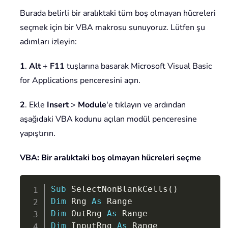
Burada belirli bir aralıktaki tüm boş olmayan hücreleri
seçmek için bir VBA makrosu sunuyoruz. Lütfen şu
adımları izleyin:
1
.
Alt
+
F11
tuşlarına basarak Microsoft Visual Basic
for Applications penceresini açın.
2
. Ekle
Insert
>
Module
'e tıklayın ve ardından
aşağıdaki VBA kodunu açılan modül penceresine
yapıştırın.
VBA: Bir aralıktaki boş olmayan hücreleri seçme
Copy
Sub
 SelectNonBlankCells
(
)
Dim
 Rng 
As
Dim
 OutRng 
As
Dim
 InputRng 
As