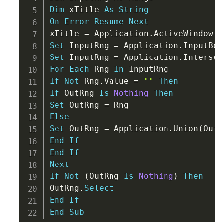
Dim
 xTitle 
As
String
On
Error
Resume
Next
xTitle 
=
 Application
.
ActiveWindow
.
Set
 InputRng 
=
 Application
.
InputBo
Set
 InputRng 
=
 Application
.
Interse
For
Each
 Rng 
In
If
Not
 Rng
.
Value 
=
""
Then
If
 OutRng 
Is
Nothing
Then
Set
 OutRng 
=
Else
Set
 OutRng 
=
 Application
.
Union
(
Out
End
If
End
If
Next
If
Not
(
OutRng 
Is
Nothing
)
Then
OutRng
.
Select
End
If
End
Sub