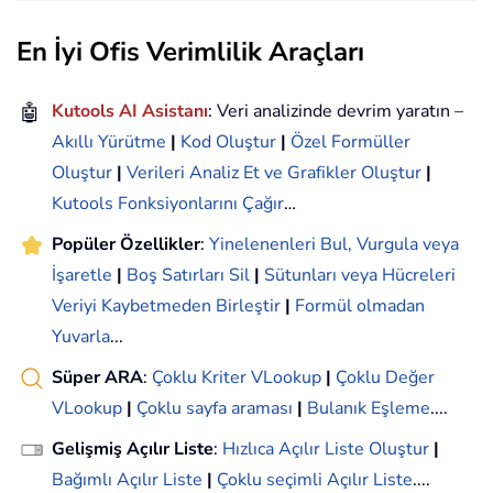
En İyi Ofis Verimlilik Araçları
🤖
Kutools AI Asistanı
: Veri analizinde devrim yaratın –
Akıllı Yürütme
|
Kod Oluştur
|
Özel Formüller
Oluştur
|
Verileri Analiz Et ve Grafikler Oluştur
|
Kutools Fonksiyonlarını Çağır
…
Popüler Özellikler
:
Yinelenenleri Bul, Vurgula veya
İşaretle
|
Boş Satırları Sil
|
Sütunları veya Hücreleri
Veriyi Kaybetmeden Birleştir
|
Formül olmadan
Yuvarla
...
Süper ARA
:
Çoklu Kriter VLookup
|
Çoklu Değer
VLookup
|
Çoklu sayfa araması
|
Bulanık Eşleme
....
Gelişmiş Açılır Liste
:
Hızlıca Açılır Liste Oluştur
|
Bağımlı Açılır Liste
|
Çoklu seçimli Açılır Liste
....