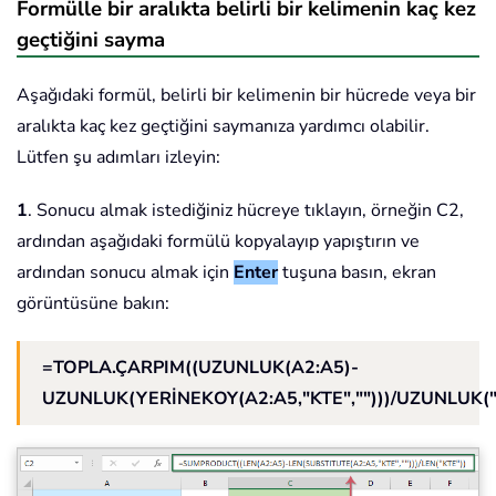
Formülle bir aralıkta belirli bir kelimenin kaç kez
geçtiğini sayma
Aşağıdaki formül, belirli bir kelimenin bir hücrede veya bir
aralıkta kaç kez geçtiğini saymanıza yardımcı olabilir.
Lütfen şu adımları izleyin:
1
. Sonucu almak istediğiniz hücreye tıklayın, örneğin C2,
ardından aşağıdaki formülü kopyalayıp yapıştırın ve
ardından sonucu almak için
Enter
tuşuna basın, ekran
görüntüsüne bakın:
=TOPLA.ÇARPIM((UZUNLUK(A2:A5)-
UZUNLUK(YERİNEKOY(A2:A5,"KTE","")))/UZUNLUK("