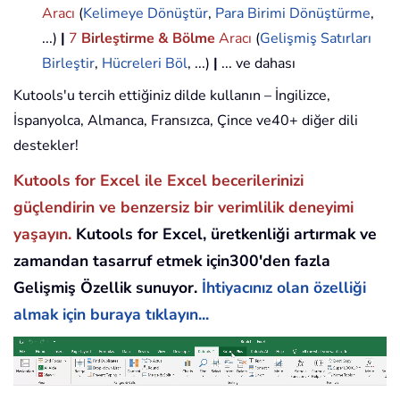
Aracı
(
Kelimeye Dönüştür
,
Para Birimi Dönüştürme
,
...)
|
7
Birleştirme & Bölme
Aracı
(
Gelişmiş Satırları
Birleştir
,
Hücreleri Böl
, ...)
|
... ve dahası
Kutools'u tercih ettiğiniz dilde kullanın – İngilizce,
İspanyolca, Almanca, Fransızca, Çince ve40+ diğer dili
destekler!
Kutools for Excel ile Excel becerilerinizi
güçlendirin ve benzersiz bir verimlilik deneyimi
yaşayın.
Kutools for Excel, üretkenliği artırmak ve
zamandan tasarruf etmek için300'den fazla
Gelişmiş Özellik sunuyor.
İhtiyacınız olan özelliği
almak için buraya tıklayın...