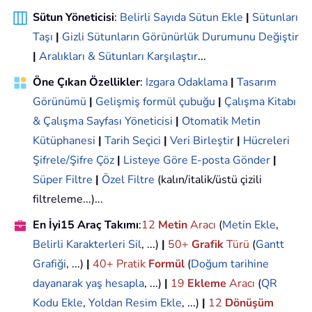
Sütun Yöneticisi
:
Belirli Sayıda Sütun Ekle
|
Sütunları
Taşı
|
Gizli Sütunların Görünürlük Durumunu Değiştir
|
Aralıkları & Sütunları Karşılaştır
...
Öne Çıkan Özellikler
:
Izgara Odaklama
|
Tasarım
Görünümü
|
Gelişmiş formül çubuğu
|
Çalışma Kitabı
& Çalışma Sayfası Yöneticisi
|
Otomatik Metin
Kütüphanesi
|
Tarih Seçici
|
Veri Birleştir
|
Hücreleri
Şifrele/Şifre Çöz
|
Listeye Göre E-posta Gönder
|
Süper Filtre
|
Özel Filtre
(kalın/italik/üstü çizili
filtreleme...)...
En İyi15 Araç Takımı
:
12
Metin
Aracı
(
Metin Ekle
,
Belirli Karakterleri Sil
, ...)
|
50+
Grafik
Türü
(
Gantt
Grafiği
, ...)
|
40+ Pratik
Formül
(
Doğum tarihine
dayanarak yaş hesapla
, ...)
|
19
Ekleme
Aracı
(
QR
Kodu Ekle
,
Yoldan Resim Ekle
, ...)
|
12
Dönüşüm