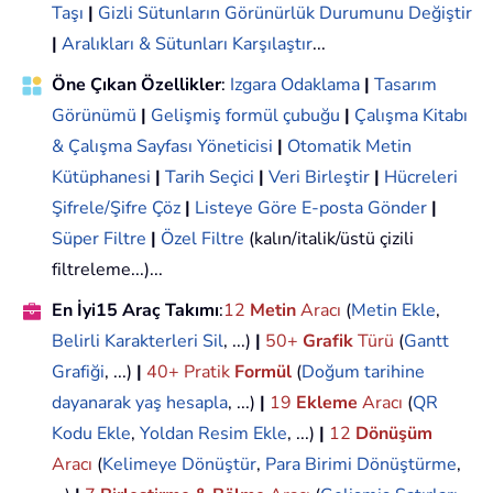
Taşı
|
Gizli Sütunların Görünürlük Durumunu Değiştir
|
Aralıkları & Sütunları Karşılaştır
...
Öne Çıkan Özellikler
:
Izgara Odaklama
|
Tasarım
Görünümü
|
Gelişmiş formül çubuğu
|
Çalışma Kitabı
& Çalışma Sayfası Yöneticisi
|
Otomatik Metin
Kütüphanesi
|
Tarih Seçici
|
Veri Birleştir
|
Hücreleri
Şifrele/Şifre Çöz
|
Listeye Göre E-posta Gönder
|
Süper Filtre
|
Özel Filtre
(kalın/italik/üstü çizili
filtreleme...)...
En İyi15 Araç Takımı
:
12
Metin
Aracı
(
Metin Ekle
,
Belirli Karakterleri Sil
, ...)
|
50+
Grafik
Türü
(
Gantt
Grafiği
, ...)
|
40+ Pratik
Formül
(
Doğum tarihine
dayanarak yaş hesapla
, ...)
|
19
Ekleme
Aracı
(
QR
Kodu Ekle
,
Yoldan Resim Ekle
, ...)
|
12
Dönüşüm
Aracı
(
Kelimeye Dönüştür
,
Para Birimi Dönüştürme
,