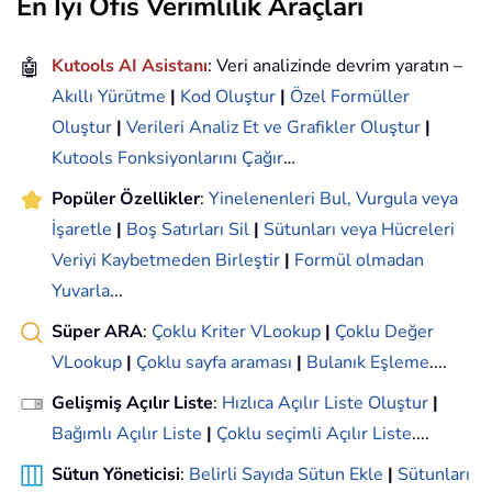
En İyi Ofis Verimlilik Araçları
🤖
Kutools AI Asistanı
: Veri analizinde devrim yaratın –
Akıllı Yürütme
|
Kod Oluştur
|
Özel Formüller
Oluştur
|
Verileri Analiz Et ve Grafikler Oluştur
|
Kutools Fonksiyonlarını Çağır
…
Popüler Özellikler
:
Yinelenenleri Bul, Vurgula veya
İşaretle
|
Boş Satırları Sil
|
Sütunları veya Hücreleri
Veriyi Kaybetmeden Birleştir
|
Formül olmadan
Yuvarla
...
Süper ARA
:
Çoklu Kriter VLookup
|
Çoklu Değer
VLookup
|
Çoklu sayfa araması
|
Bulanık Eşleme
....
Gelişmiş Açılır Liste
:
Hızlıca Açılır Liste Oluştur
|
Bağımlı Açılır Liste
|
Çoklu seçimli Açılır Liste
....
Sütun Yöneticisi
:
Belirli Sayıda Sütun Ekle
|
Sütunları