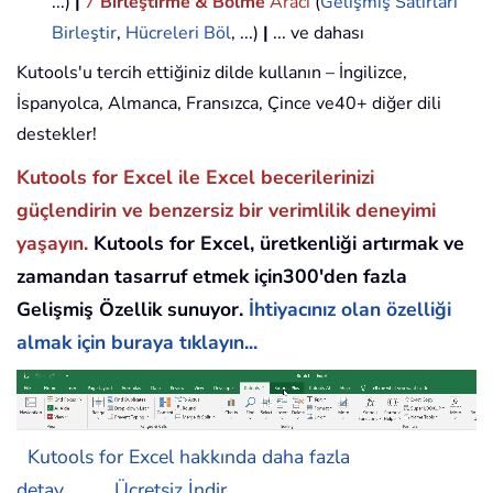
...)
|
7
Birleştirme & Bölme
Aracı
(
Gelişmiş Satırları
Birleştir
,
Hücreleri Böl
, ...)
|
... ve dahası
Kutools'u tercih ettiğiniz dilde kullanın – İngilizce,
İspanyolca, Almanca, Fransızca, Çince ve40+ diğer dili
destekler!
Kutools for Excel ile Excel becerilerinizi
güçlendirin ve benzersiz bir verimlilik deneyimi
yaşayın.
Kutools for Excel, üretkenliği artırmak ve
zamandan tasarruf etmek için300'den fazla
Gelişmiş Özellik sunuyor.
İhtiyacınız olan özelliği
almak için buraya tıklayın...
Kutools for Excel hakkında daha fazla
detay...
Ücretsiz İndir...