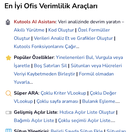
En İyi Ofis Verimlilik Araçları
🤖
Kutools AI Asistanı
: Veri analizinde devrim yaratın –
Akıllı Yürütme
|
Kod Oluştur
|
Özel Formüller
Oluştur
|
Verileri Analiz Et ve Grafikler Oluştur
|
Kutools Fonksiyonlarını Çağır
…
Popüler Özellikler
:
Yinelenenleri Bul, Vurgula veya
İşaretle
|
Boş Satırları Sil
|
Sütunları veya Hücreleri
Veriyi Kaybetmeden Birleştir
|
Formül olmadan
Yuvarla
...
Süper ARA
:
Çoklu Kriter VLookup
|
Çoklu Değer
VLookup
|
Çoklu sayfa araması
|
Bulanık Eşleme
....
Gelişmiş Açılır Liste
:
Hızlıca Açılır Liste Oluştur
|
Bağımlı Açılır Liste
|
Çoklu seçimli Açılır Liste
....
Sütun Yöneticisi
:
Belirli Sayıda Sütun Ekle
|
Sütunları