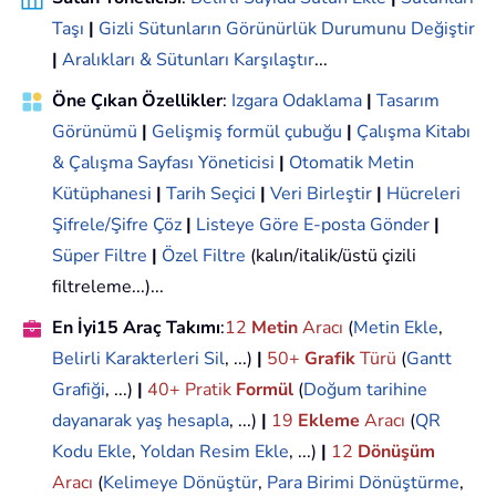
Taşı
|
Gizli Sütunların Görünürlük Durumunu Değiştir
|
Aralıkları & Sütunları Karşılaştır
...
Öne Çıkan Özellikler
:
Izgara Odaklama
|
Tasarım
Görünümü
|
Gelişmiş formül çubuğu
|
Çalışma Kitabı
& Çalışma Sayfası Yöneticisi
|
Otomatik Metin
Kütüphanesi
|
Tarih Seçici
|
Veri Birleştir
|
Hücreleri
Şifrele/Şifre Çöz
|
Listeye Göre E-posta Gönder
|
Süper Filtre
|
Özel Filtre
(kalın/italik/üstü çizili
filtreleme...)...
En İyi15 Araç Takımı
:
12
Metin
Aracı
(
Metin Ekle
,
Belirli Karakterleri Sil
, ...)
|
50+
Grafik
Türü
(
Gantt
Grafiği
, ...)
|
40+ Pratik
Formül
(
Doğum tarihine
dayanarak yaş hesapla
, ...)
|
19
Ekleme
Aracı
(
QR
Kodu Ekle
,
Yoldan Resim Ekle
, ...)
|
12
Dönüşüm
Aracı
(
Kelimeye Dönüştür
,
Para Birimi Dönüştürme
,