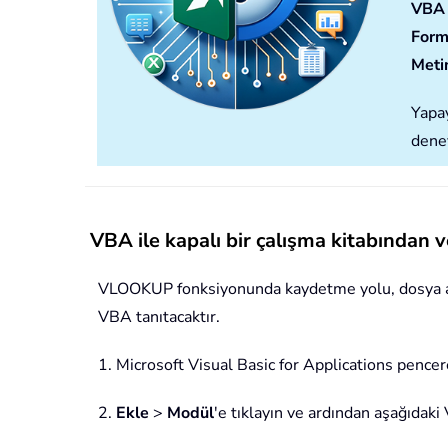
VBA
Form
Metin
Yapay
deney
VBA ile kapalı bir çalışma kitabından
VLOOKUP fonksiyonunda kaydetme yolu, dosya adı ve
VBA tanıtacaktır.
1. Microsoft Visual Basic for Applications pencer
2.
Ekle
>
Modül
'e tıklayın ve ardından aşağıdak