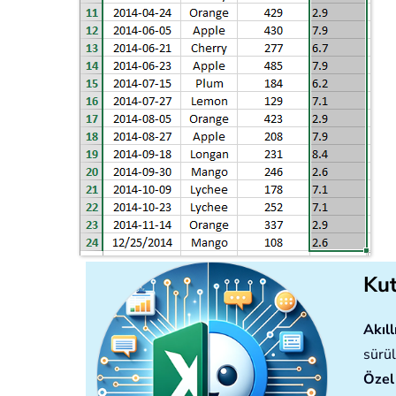
Kut
Akıll
sürül
Özel