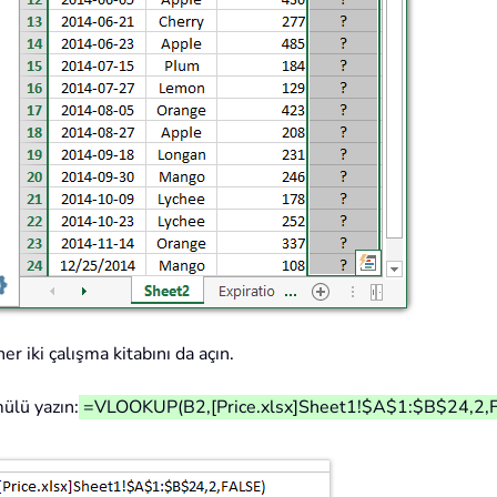
r iki çalışma kitabını da açın.
mülü yazın:
=VLOOKUP(B2,[Price.xlsx]Sheet1!$A$1:$B$24,2,