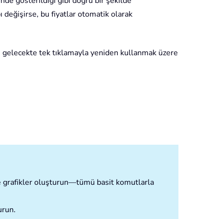
nde gösterildiği gibi doğru bir şekilde
ı değişirse, bu fiyatlar otomatik olarak
 gelecekte tek tıklamayla yeniden kullanmak üzere
 ve grafikler oluşturun—tümü basit komutlarla
urun.