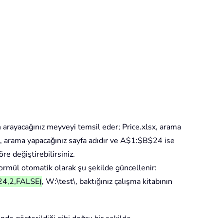
n arayacağınız meyveyi temsil eder; Price.xlsx, arama
t1, arama yapacağınız sayfa adıdır ve A$1:$B$24 ise
re değiştirebilirsiniz.
formül otomatik olarak şu şekilde güncellenir:
24,2,FALSE)
, W:\test\, baktığınız çalışma kitabının