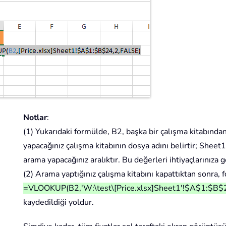
Notlar
:
(1) Yukarıdaki formülde, B2, başka bir çalışma kitabında
yapacağınız çalışma kitabının dosya adını belirtir; Shee
arama yapacağınız aralıktır. Bu değerleri ihtiyaçlarınıza gö
(2) Arama yaptığınız çalışma kitabını kapattıktan sonra, 
=VLOOKUP(B2,'W:\test\[Price.xlsx]Sheet1'!$A$1:$B$
kaydedildiği yoldur.