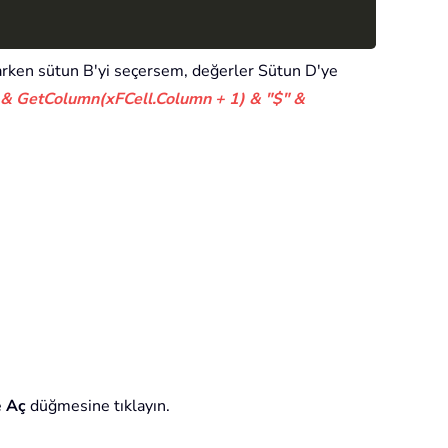
el"
,
 xAddress
,
Type
:
=
8
)
arken sütun B'yi seçersem, değerler Sütun D'ye
g & GetColumn(xFCell.Column + 1) & "$" &
t
.
UsedRange
)
,
"Select a Workbook"
)
se
)
 xFCell
.
e
Aç
düğmesine tıklayın.