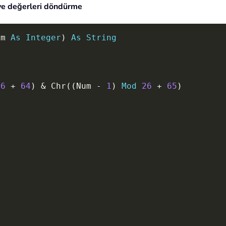
 ve değerleri döndürme
um 
As
Integer
)
As
String
26
+
64
)
&
 Chr
(
(
Num 
-
1
)
Mod
26
+
65
)