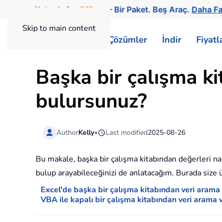
Kutools
for
Office
— Bir Paket. Beş Araç.
Daha Fa
Skip to main content
ExtendOffice
Çözümler
İndir
Fiyat
Başka bir çalışma ki
bulursunuz?
Author
Kelly
•
Last modified
2025-08-26
Bu makale, başka bir çalışma kitabından değerleri na
bulup arayabileceğinizi de anlatacağım. Burada size 
Excel'de başka bir çalışma kitabından veri aram
VBA ile kapalı bir çalışma kitabından veri arama