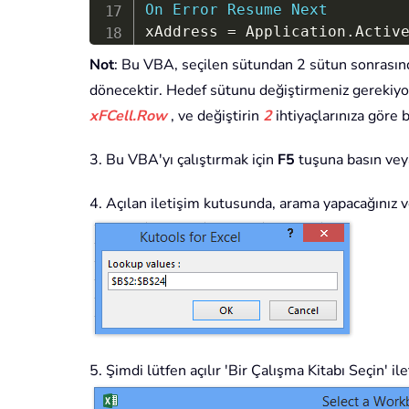
On
Error
Resume
Next
xAddress 
=
 Application
.
Activ
Set
 xUserRange 
=
 Application
Not
: Bu VBA, seçilen sütundan 2 sütun sonrasın
If
 Err 
<
>
0
Then
Exit
Sub
dönecektir. Hedef sütunu değiştirmeniz gerekiyo
Set
 xUserRange 
=
 Application
xFCell.Row
, ve değiştirin
2
ihtiyaçlarınıza göre b
xFileName 
=
 Application
.
GetO
If
 xFileName 
=
False
Then
Ex
3. Bu VBA'yı çalıştırmak için
F5
tuşuna basın ve
Application
.
ScreenUpdating 
=
Set
 xSourceWb 
=
 Workbooks
.
Op
4. Açılan iletişim kutusunda, arama yapacağınız ve
Set
 xSourceSh 
=
 xSourceWb
.
Wo
xString 
=
"='"
&
 xSourceWb
.
P
"["
&
 xSourceWb
.
Name 
&
"]"
&
For
Each
 xRg 
In
Set
 xFCell 
=
 xSourceSh
.
Cells
If
Not
(
xFCell 
Is
Nothing
)
T
xRg
.
Offset
(
0
,
2
)
.
Formula 
=
 x
End
If
5. Şimdi lütfen açılır 'Bir Çalışma Kitabı Seçin' 
Next
xSourceWb
.
Close 
False