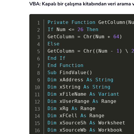
VBA: Kapalı bir çalışma kitabından veri arama
Private
Function
 GetColumn
(
N
If
 Num 
<
=
26
Then
GetColumn 
=
 Chr
(
Num 
+
64
)
Else
GetColumn 
=
 Chr
(
(
Num 
-
1
)
\
End
If
End
Function
Sub
 FindValue
(
)
Dim
 xAddress 
As
String
Dim
 xString 
As
String
Dim
 xFileName 
As
Variant
Dim
 xUserRange 
As
Dim
 xRg 
As
Dim
 xFCell 
As
Dim
 xSourceSh 
As
Dim
 xSourceWb 
As