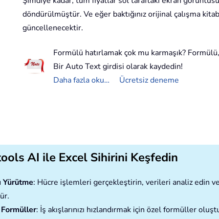
Şimdiye kadar, tüm fiyatlar sol taraftaki ekran görüntüsü
döndürülmüştür. Ve eğer baktığınız orijinal çalışma kitab
güncellenecektir.
Formülü hatırlamak çok mu karmaşık? Formülü,
Bir Auto Text girdisi olarak kaydedin!
Daha fazla oku…
Ücretsiz deneme
ools AI ile Excel Sihirini Keşfedin
ı Yürütme
: Hücre işlemleri gerçekleştirin, verileri analiz edin
ür.
 Formüller
: İş akışlarınızı hızlandırmak için özel formüller oluşt