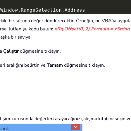
eWindow
.
RangeSelection
.
.
InputBox
(
"Lookup values :"
,
"Kutools for Exc
daki bir sütuna değer döndürecektir. Örneğin, bu VBA'yı uygul
rsa, lütfen şu kodu bulun:
xRg.Offset(0, 2).Formula = xStrin
.
Intersect
(
xUserRange
,
 Application
.
ActiveShee
aşka bir sayıya.
penFilename
(
"Excel Files (*.xlsx), *.xlsx"
,
1
it
Sub
ya
Çalıştır
düğmesine tıklayın.
False
en
(
xFileName
)
ri aralığını belirtin ve
Tamam
düğmesine tıklayın.
rksheets
.
Item
(
1
)
ath 
&
 Application
.
PathSeparator 
&
_
 xSourceSh
.
Name 
&
"'!$"
.
Find
(
xRg
.
Value
,
,
 xlValues
,
 xlWhole
,
,
,
Fal
hen
String 
&
 GetColumn
(
xFCell
.
Column 
+
1
)
&
"$"
&
iletişim kutusunda değerleri arayacağınız çalışma kitabını seçin v