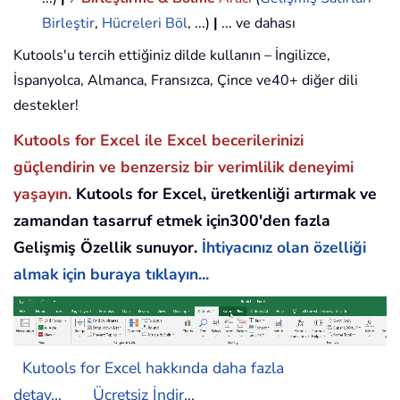
Birleştir
,
Hücreleri Böl
, ...)
|
... ve dahası
Kutools'u tercih ettiğiniz dilde kullanın – İngilizce,
İspanyolca, Almanca, Fransızca, Çince ve40+ diğer dili
destekler!
Kutools for Excel ile Excel becerilerinizi
güçlendirin ve benzersiz bir verimlilik deneyimi
yaşayın.
Kutools for Excel, üretkenliği artırmak ve
zamandan tasarruf etmek için300'den fazla
Gelişmiş Özellik sunuyor.
İhtiyacınız olan özelliği
almak için buraya tıklayın...
Kutools for Excel hakkında daha fazla
detay...
Ücretsiz İndir...