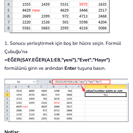
1. Sonucu yerleştirmek için boş bir hücre seçin. Formül
Çubuğu'na
=EĞER(SAY.EĞER(A1:E8,"yeni"),"Evet","Hayır")
formülünü girin ve ardından
Enter
tuşuna basın.
Notlar
: