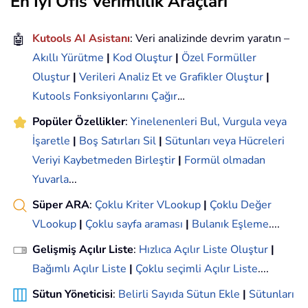
En İyi Ofis Verimlilik Araçları
🤖
Kutools AI Asistanı
: Veri analizinde devrim yaratın –
Akıllı Yürütme
|
Kod Oluştur
|
Özel Formüller
Oluştur
|
Verileri Analiz Et ve Grafikler Oluştur
|
Kutools Fonksiyonlarını Çağır
…
Popüler Özellikler
:
Yinelenenleri Bul, Vurgula veya
İşaretle
|
Boş Satırları Sil
|
Sütunları veya Hücreleri
Veriyi Kaybetmeden Birleştir
|
Formül olmadan
Yuvarla
...
Süper ARA
:
Çoklu Kriter VLookup
|
Çoklu Değer
VLookup
|
Çoklu sayfa araması
|
Bulanık Eşleme
....
Gelişmiş Açılır Liste
:
Hızlıca Açılır Liste Oluştur
|
Bağımlı Açılır Liste
|
Çoklu seçimli Açılır Liste
....
Sütun Yöneticisi
:
Belirli Sayıda Sütun Ekle
|
Sütunları