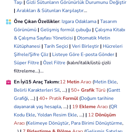
Taşı
|
Gizli Sütunların Görünürlük Durumunu Değiştir
|
Aralıkları & Sütunları Karşılaştır
...
Öne Çıkan Özellikler
:
Izgara Odaklama
|
Tasarım
Görünümü
|
Gelişmiş formül çubuğu
|
Çalışma Kitabı
& Çalışma Sayfası Yöneticisi
|
Otomatik Metin
Kütüphanesi
|
Tarih Seçici
|
Veri Birleştir
|
Hücreleri
Şifrele/Şifre Çöz
|
Listeye Göre E-posta Gönder
|
Süper Filtre
|
Özel Filtre
(kalın/italik/üstü çizili
filtreleme...)...
En İyi15 Araç Takımı
:
12
Metin
Aracı
(
Metin Ekle
,
Belirli Karakterleri Sil
, ...)
|
50+
Grafik
Türü
(
Gantt
Grafiği
, ...)
|
40+ Pratik
Formül
(
Doğum tarihine
dayanarak yaş hesapla
, ...)
|
19
Ekleme
Aracı
(
QR
Kodu Ekle
,
Yoldan Resim Ekle
, ...)
|
12
Dönüşüm
Aracı
(
Kelimeye Dönüştür
,
Para Birimi Dönüştürme
,
...)
|
7
Birleştirme & Bölme
Aracı
(
Gelişmiş Satırları