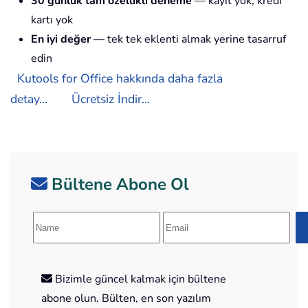
30 günlük tam özellikli deneme
— kayıt yok, kredi
kartı yok
En iyi değer
— tek tek eklenti almak yerine tasarruf
edin
Kutools for Office hakkında daha fazla
detay...
Ücretsiz İndir...
Bültene Abone Ol
Bizimle güncel kalmak için bültene
abone olun. Bülten, en son yazılım