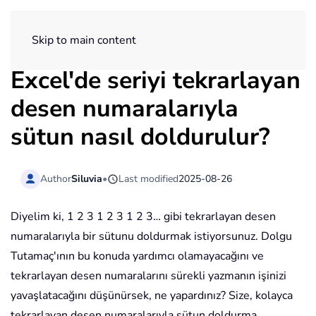
ExtendOffice
Skip to main content
Excel'de seriyi tekrarlayan
desen numaralarıyla
sütun nasıl doldurulur?
Author
Siluvia
•
Last modified
2025-08-26
Diyelim ki, 1 2 3 1 2 3 1 2 3… gibi tekrarlayan desen
numaralarıyla bir sütunu doldurmak istiyorsunuz. Dolgu
Tutamaç'ının bu konuda yardımcı olamayacağını ve
tekrarlayan desen numaralarını sürekli yazmanın işinizi
yavaşlatacağını düşünürsek, ne yapardınız? Size, kolayca
tekrarlayan desen numaralarıyla sütun doldurma