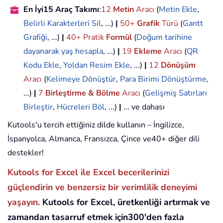
En İyi15 Araç Takımı
:
12
Metin
Aracı
(
Metin Ekle
,
Belirli Karakterleri Sil
, ...)
|
50+
Grafik
Türü
(
Gantt
Grafiği
, ...)
|
40+ Pratik
Formül
(
Doğum tarihine
dayanarak yaş hesapla
, ...)
|
19
Ekleme
Aracı
(
QR
Kodu Ekle
,
Yoldan Resim Ekle
, ...)
|
12
Dönüşüm
Aracı
(
Kelimeye Dönüştür
,
Para Birimi Dönüştürme
,
...)
|
7
Birleştirme & Bölme
Aracı
(
Gelişmiş Satırları
Birleştir
,
Hücreleri Böl
, ...)
|
... ve dahası
Kutools'u tercih ettiğiniz dilde kullanın – İngilizce,
İspanyolca, Almanca, Fransızca, Çince ve40+ diğer dili
destekler!
Kutools for Excel ile Excel becerilerinizi
güçlendirin ve benzersiz bir verimlilik deneyimi
yaşayın.
Kutools for Excel, üretkenliği artırmak ve
zamandan tasarruf etmek için300'den fazla