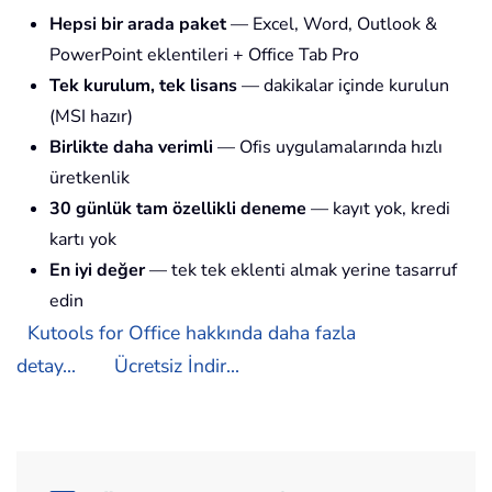
Hepsi bir arada paket
— Excel, Word, Outlook &
PowerPoint eklentileri + Office Tab Pro
Tek kurulum, tek lisans
— dakikalar içinde kurulun
(MSI hazır)
Birlikte daha verimli
— Ofis uygulamalarında hızlı
üretkenlik
30 günlük tam özellikli deneme
— kayıt yok, kredi
kartı yok
En iyi değer
— tek tek eklenti almak yerine tasarruf
edin
Kutools for Office hakkında daha fazla
detay...
Ücretsiz İndir...