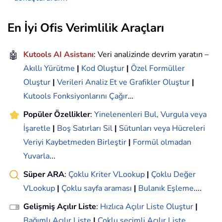
En İyi Ofis Verimlilik Araçları
🤖
Kutools AI Asistanı
: Veri analizinde devrim yaratın –
Akıllı Yürütme
|
Kod Oluştur
|
Özel Formüller
Oluştur
|
Verileri Analiz Et ve Grafikler Oluştur
|
Kutools Fonksiyonlarını Çağır
…
Popüler Özellikler
:
Yinelenenleri Bul, Vurgula veya
İşaretle
|
Boş Satırları Sil
|
Sütunları veya Hücreleri
Veriyi Kaybetmeden Birleştir
|
Formül olmadan
Yuvarla
...
Süper ARA
:
Çoklu Kriter VLookup
|
Çoklu Değer
VLookup
|
Çoklu sayfa araması
|
Bulanık Eşleme
....
Gelişmiş Açılır Liste
:
Hızlıca Açılır Liste Oluştur
|
Bağımlı Açılır Liste
|
Çoklu seçimli Açılır Liste
....