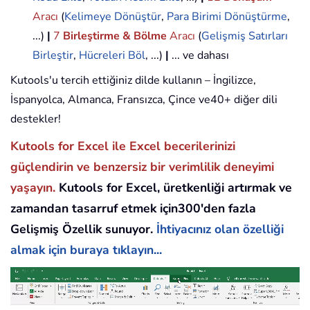
Aracı
(
Kelimeye Dönüştür
,
Para Birimi Dönüştürme
,
...)
|
7
Birleştirme & Bölme
Aracı
(
Gelişmiş Satırları
Birleştir
,
Hücreleri Böl
, ...)
|
... ve dahası
Kutools'u tercih ettiğiniz dilde kullanın – İngilizce,
İspanyolca, Almanca, Fransızca, Çince ve40+ diğer dili
destekler!
Kutools for Excel ile Excel becerilerinizi
güçlendirin ve benzersiz bir verimlilik deneyimi
yaşayın.
Kutools for Excel, üretkenliği artırmak ve
zamandan tasarruf etmek için300'den fazla
Gelişmiş Özellik sunuyor.
İhtiyacınız olan özelliği
almak için buraya tıklayın...