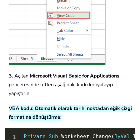
3
. Açılan
Microsoft Visual Basic for Applications
penceresinde lütfen aşağıdaki kodu kopyalayıp
yapıştırın.
VBA kodu: Otomatik olarak tarihi noktadan eğik çizgi
formatına dönüştürme:
Copy
Private
Sub
 Worksheet_Change
(
ByVal
 Ta