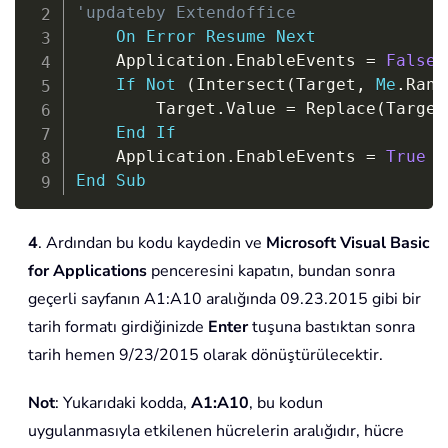
'updateby Extendoffice 
On
Error
Resume
Next
    Application
.
EnableEvents 
=
False
If
Not
(
Intersect
(
Target
,
Me
.
Rang
        Target
.
Value 
=
 Replace
(
Target
End
If
    Application
.
EnableEvents 
=
True
End
Sub
4
. Ardından bu kodu kaydedin ve
Microsoft Visual Basic
for Applications
penceresini kapatın, bundan sonra
geçerli sayfanın A1:A10 aralığında 09.23.2015 gibi bir
tarih formatı girdiğinizde
Enter
tuşuna bastıktan sonra
tarih hemen 9/23/2015 olarak dönüştürülecektir.
Not
: Yukarıdaki kodda,
A1:A10
, bu kodun
uygulanmasıyla etkilenen hücrelerin aralığıdır, hücre