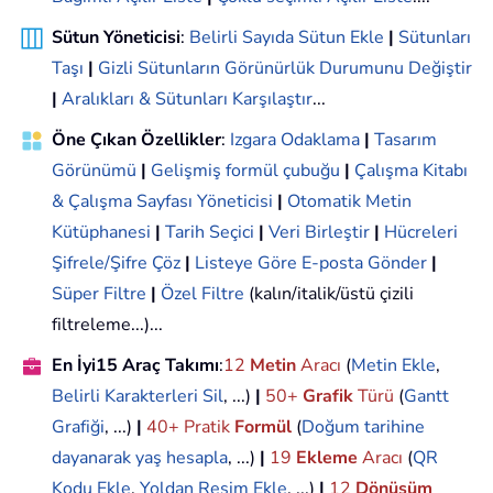
Sütun Yöneticisi
:
Belirli Sayıda Sütun Ekle
|
Sütunları
Taşı
|
Gizli Sütunların Görünürlük Durumunu Değiştir
|
Aralıkları & Sütunları Karşılaştır
...
Öne Çıkan Özellikler
:
Izgara Odaklama
|
Tasarım
Görünümü
|
Gelişmiş formül çubuğu
|
Çalışma Kitabı
& Çalışma Sayfası Yöneticisi
|
Otomatik Metin
Kütüphanesi
|
Tarih Seçici
|
Veri Birleştir
|
Hücreleri
Şifrele/Şifre Çöz
|
Listeye Göre E-posta Gönder
|
Süper Filtre
|
Özel Filtre
(kalın/italik/üstü çizili
filtreleme...)...
En İyi15 Araç Takımı
:
12
Metin
Aracı
(
Metin Ekle
,
Belirli Karakterleri Sil
, ...)
|
50+
Grafik
Türü
(
Gantt
Grafiği
, ...)
|
40+ Pratik
Formül
(
Doğum tarihine
dayanarak yaş hesapla
, ...)
|
19
Ekleme
Aracı
(
QR
Kodu Ekle
,
Yoldan Resim Ekle
, ...)
|
12
Dönüşüm