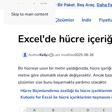
Kutools
for
Office
— Bir Paket. Beş Araç.
Daha Faz
Skip to main content
ExtendOffice
Çözümler
İndir
Fiyat
Excel'de hücre içeriğ
Author
Kelly
•
Last modified
2025-08-26
Bir hücreye uzun bir metin yazdığınızda, hücre içeriği 
metne göre otomatik olarak değişecektir. Ancak bazen
çözümler size bunu başarmakta yardımcı olacaktır.
Hücre Biçimlendirme özelliği ile hücre içeriklerin
Kutools for Excel ile hücre içeriklerinin taşmasın