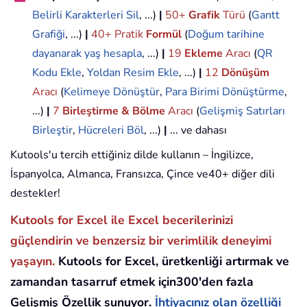
Belirli Karakterleri Sil
, ...)
|
50+
Grafik
Türü
(
Gantt
Grafiği
, ...)
|
40+ Pratik
Formül
(
Doğum tarihine
dayanarak yaş hesapla
, ...)
|
19
Ekleme
Aracı
(
QR
Kodu Ekle
,
Yoldan Resim Ekle
, ...)
|
12
Dönüşüm
Aracı
(
Kelimeye Dönüştür
,
Para Birimi Dönüştürme
,
...)
|
7
Birleştirme & Bölme
Aracı
(
Gelişmiş Satırları
Birleştir
,
Hücreleri Böl
, ...)
|
... ve dahası
Kutools'u tercih ettiğiniz dilde kullanın – İngilizce,
İspanyolca, Almanca, Fransızca, Çince ve40+ diğer dili
destekler!
Kutools for Excel ile Excel becerilerinizi
güçlendirin ve benzersiz bir verimlilik deneyimi
yaşayın.
Kutools for Excel, üretkenliği artırmak ve
zamandan tasarruf etmek için300'den fazla
Gelişmiş Özellik sunuyor.
İhtiyacınız olan özelliği