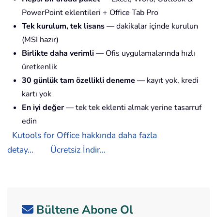
PowerPoint eklentileri + Office Tab Pro
Tek kurulum, tek lisans
— dakikalar içinde kurulun
(MSI hazır)
Birlikte daha verimli
— Ofis uygulamalarında hızlı
üretkenlik
30 günlük tam özellikli deneme
— kayıt yok, kredi
kartı yok
En iyi değer
— tek tek eklenti almak yerine tasarruf
edin
Kutools for Office hakkında daha fazla
detay...
Ücretsiz İndir...
Bültene Abone Ol