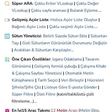
Süper ARA
:
Çoklu Kriter VLookup
|
Çoklu Değer
VLookup
|
Çoklu sayfa araması
|
Bulanık Eşleme
....
Gelişmiş Açılır Liste
:
Hızlıca Açılır Liste Oluştur
|
Bağımlı Açılır Liste
|
Çoklu seçimli Açılır Liste
....
Sütun Yöneticisi
:
Belirli Sayıda Sütun Ekle
|
Sütunları
Taşı
|
Gizli Sütunların Görünürlük Durumunu Değiştir
|
Aralıkları & Sütunları Karşılaştır
...
Öne Çıkan Özellikler
:
Izgara Odaklama
|
Tasarım
Görünümü
|
Gelişmiş formül çubuğu
|
Çalışma Kitabı
& Çalışma Sayfası Yöneticisi
|
Otomatik Metin
Kütüphanesi
|
Tarih Seçici
|
Veri Birleştir
|
Hücreleri
Şifrele/Şifre Çöz
|
Listeye Göre E-posta Gönder
|
Süper Filtre
|
Özel Filtre
(kalın/italik/üstü çizili
filtreleme...)...
En İyi15 Araç Takımı
:
12
Metin
Aracı
(
Metin Ekle
,