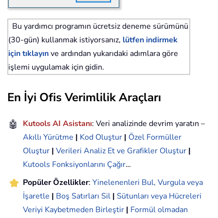
Bu yardımcı programın ücretsiz deneme sürümünü
(30-gün) kullanmak istiyorsanız,
lütfen indirmek
için tıklayın
ve ardından yukarıdaki adımlara göre
işlemi uygulamak için gidin.
En İyi Ofis Verimlilik Araçları
🤖
Kutools AI Asistanı
: Veri analizinde devrim yaratın –
Akıllı Yürütme
|
Kod Oluştur
|
Özel Formüller
Oluştur
|
Verileri Analiz Et ve Grafikler Oluştur
|
Kutools Fonksiyonlarını Çağır
…
Popüler Özellikler
:
Yinelenenleri Bul, Vurgula veya
İşaretle
|
Boş Satırları Sil
|
Sütunları veya Hücreleri
Veriyi Kaybetmeden Birleştir
|
Formül olmadan