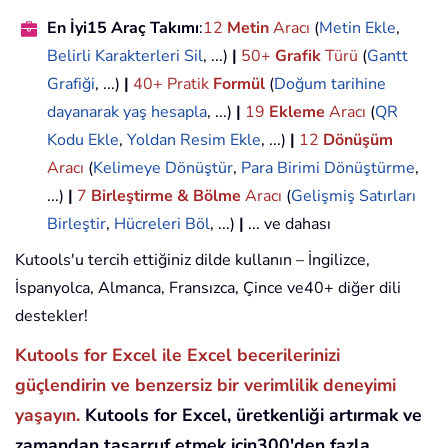
En İyi15 Araç Takımı
:
12
Metin
Aracı
(
Metin Ekle
,
Belirli Karakterleri Sil
, ...)
|
50+
Grafik
Türü
(
Gantt
Grafiği
, ...)
|
40+ Pratik
Formül
(
Doğum tarihine
dayanarak yaş hesapla
, ...)
|
19
Ekleme
Aracı
(
QR
Kodu Ekle
,
Yoldan Resim Ekle
, ...)
|
12
Dönüşüm
Aracı
(
Kelimeye Dönüştür
,
Para Birimi Dönüştürme
,
...)
|
7
Birleştirme & Bölme
Aracı
(
Gelişmiş Satırları
Birleştir
,
Hücreleri Böl
, ...)
|
... ve dahası
Kutools'u tercih ettiğiniz dilde kullanın – İngilizce,
İspanyolca, Almanca, Fransızca, Çince ve40+ diğer dili
destekler!
Kutools for Excel ile Excel becerilerinizi
güçlendirin ve benzersiz bir verimlilik deneyimi
yaşayın.
Kutools for Excel, üretkenliği artırmak ve
zamandan tasarruf etmek için300'den fazla