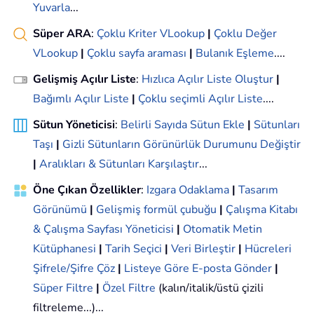
Yuvarla
...
Süper ARA
:
Çoklu Kriter VLookup
|
Çoklu Değer
VLookup
|
Çoklu sayfa araması
|
Bulanık Eşleme
....
Gelişmiş Açılır Liste
:
Hızlıca Açılır Liste Oluştur
|
Bağımlı Açılır Liste
|
Çoklu seçimli Açılır Liste
....
Sütun Yöneticisi
:
Belirli Sayıda Sütun Ekle
|
Sütunları
Taşı
|
Gizli Sütunların Görünürlük Durumunu Değiştir
|
Aralıkları & Sütunları Karşılaştır
...
Öne Çıkan Özellikler
:
Izgara Odaklama
|
Tasarım
Görünümü
|
Gelişmiş formül çubuğu
|
Çalışma Kitabı
& Çalışma Sayfası Yöneticisi
|
Otomatik Metin
Kütüphanesi
|
Tarih Seçici
|
Veri Birleştir
|
Hücreleri
Şifrele/Şifre Çöz
|
Listeye Göre E-posta Gönder
|
Süper Filtre
|
Özel Filtre
(kalın/italik/üstü çizili
filtreleme...)...