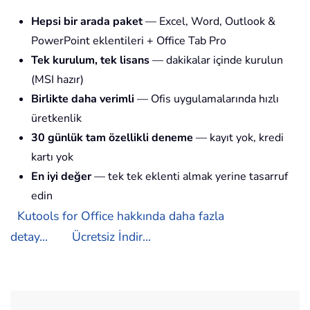
Hepsi bir arada paket
— Excel, Word, Outlook &
PowerPoint eklentileri + Office Tab Pro
Tek kurulum, tek lisans
— dakikalar içinde kurulun
(MSI hazır)
Birlikte daha verimli
— Ofis uygulamalarında hızlı
üretkenlik
30 günlük tam özellikli deneme
— kayıt yok, kredi
kartı yok
En iyi değer
— tek tek eklenti almak yerine tasarruf
edin
Kutools for Office hakkında daha fazla
detay...
Ücretsiz İndir...