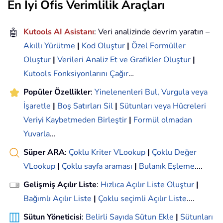
En İyi Ofis Verimlilik Araçları
🤖
Kutools AI Asistanı
: Veri analizinde devrim yaratın –
Akıllı Yürütme
|
Kod Oluştur
|
Özel Formüller
Oluştur
|
Verileri Analiz Et ve Grafikler Oluştur
|
Kutools Fonksiyonlarını Çağır
…
Popüler Özellikler
:
Yinelenenleri Bul, Vurgula veya
İşaretle
|
Boş Satırları Sil
|
Sütunları veya Hücreleri
Veriyi Kaybetmeden Birleştir
|
Formül olmadan
Yuvarla
...
Süper ARA
:
Çoklu Kriter VLookup
|
Çoklu Değer
VLookup
|
Çoklu sayfa araması
|
Bulanık Eşleme
....
Gelişmiş Açılır Liste
:
Hızlıca Açılır Liste Oluştur
|
Bağımlı Açılır Liste
|
Çoklu seçimli Açılır Liste
....
Sütun Yöneticisi
:
Belirli Sayıda Sütun Ekle
|
Sütunları