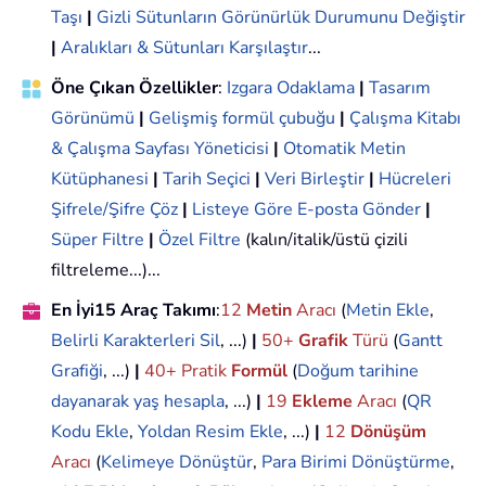
Taşı
|
Gizli Sütunların Görünürlük Durumunu Değiştir
|
Aralıkları & Sütunları Karşılaştır
...
Öne Çıkan Özellikler
:
Izgara Odaklama
|
Tasarım
Görünümü
|
Gelişmiş formül çubuğu
|
Çalışma Kitabı
& Çalışma Sayfası Yöneticisi
|
Otomatik Metin
Kütüphanesi
|
Tarih Seçici
|
Veri Birleştir
|
Hücreleri
Şifrele/Şifre Çöz
|
Listeye Göre E-posta Gönder
|
Süper Filtre
|
Özel Filtre
(kalın/italik/üstü çizili
filtreleme...)...
En İyi15 Araç Takımı
:
12
Metin
Aracı
(
Metin Ekle
,
Belirli Karakterleri Sil
, ...)
|
50+
Grafik
Türü
(
Gantt
Grafiği
, ...)
|
40+ Pratik
Formül
(
Doğum tarihine
dayanarak yaş hesapla
, ...)
|
19
Ekleme
Aracı
(
QR
Kodu Ekle
,
Yoldan Resim Ekle
, ...)
|
12
Dönüşüm
Aracı
(
Kelimeye Dönüştür
,
Para Birimi Dönüştürme
,