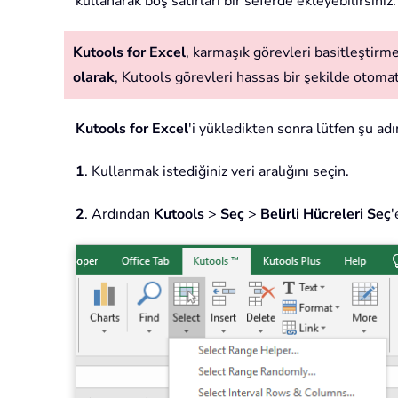
kullanarak boş satırları bir seferde ekleyebilirsiniz.
Kutools for Excel
, karmaşık görevleri basitleştirmek
olarak
, Kutools görevleri hassas bir şekilde otomatik
Kutools for Excel
'i yükledikten sonra lütfen şu adı
1
. Kullanmak istediğiniz veri aralığını seçin.
2
. Ardından
Kutools
>
Seç
>
Belirli Hücreleri Seç
'