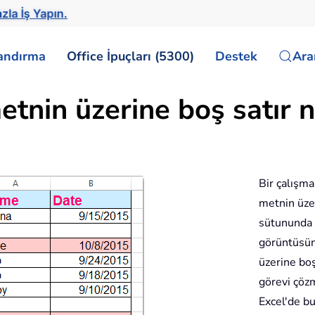
zla İş Yapın.
landırma
Office İpuçları (5300)
Destek
Ar
metnin üzerine boş satır n
Bir çalışma 
metnin üze
sütununda b
görüntüsünd
üzerine boş
görevi çöz
Excel'de bu