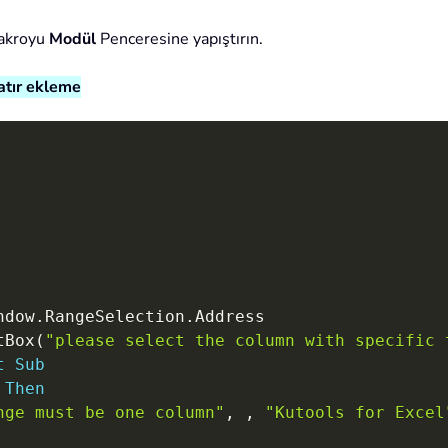
makroyu
Modül
Penceresine yapıştırın.
satır ekleme
ndow
.
RangeSelection
.
Address

tBox
(
"please select the column with specific 
t
Sub
Then
nge must be one column"
,
,
"Kutools for Excel