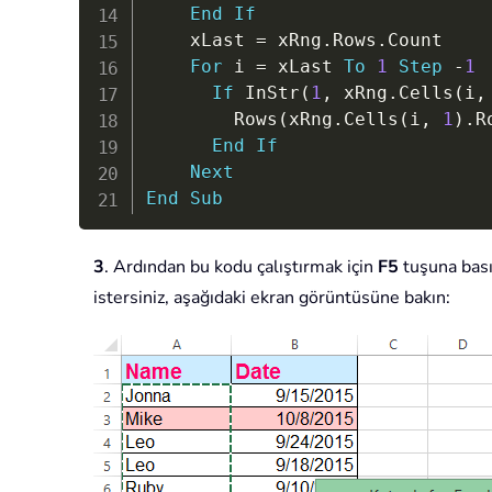
End
If
    xLast 
=
 xRng
.
Rows
.
Count

For
 i 
=
 xLast 
To
1
Step
-
1
If
 InStr
(
1
,
 xRng
.
Cells
(
i
,
        Rows
(
xRng
.
Cells
(
i
,
1
)
.
R
End
If
Next
End
Sub
3
. Ardından bu kodu çalıştırmak için
F5
tuşuna basın
istersiniz, aşağıdaki ekran görüntüsüne bakın: