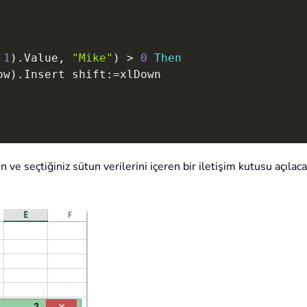
1
)
.
Value
,
"Mike"
)
>
0
Then
ow
)
.
Insert shift
:
=
xlDown

 ve seçtiğiniz sütun verilerini içeren bir iletişim kutusu açılaca