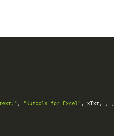
Copy
text:"
,
"Kutools for Excel"
,
 xTxt
,
,
,
,
,
8
)
"