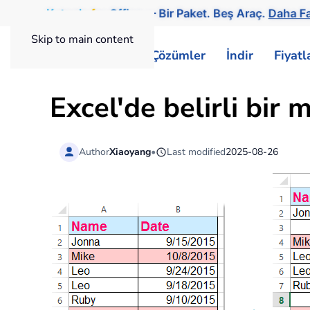
Kutools
for
Office
— Bir Paket. Beş Araç.
Daha Fa
Skip to main content
ExtendOffice
Çözümler
İndir
Fiyat
Excel'de belirli bir 
Author
Xiaoyang
•
Last modified
2025-08-26