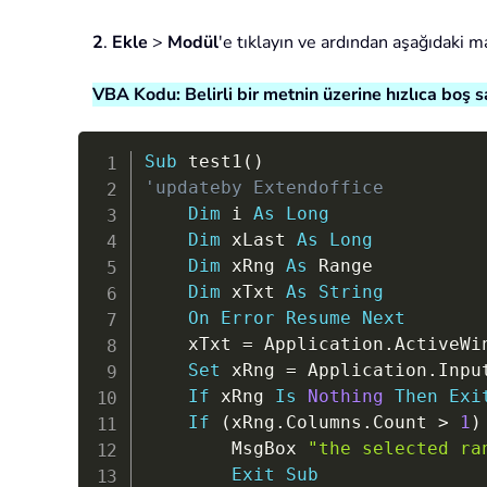
2
.
Ekle
>
Modül
'e tıklayın ve ardından aşağıdaki 
VBA Kodu: Belirli bir metnin üzerine hızlıca boş 
Sub
 test1
(
)
'updateby Extendoffice
Dim
 i 
As
Long
Dim
 xLast 
As
Long
Dim
 xRng 
As
 Range

Dim
 xTxt 
As
String
On
Error
Resume
Next
    xTxt 
=
 Application
.
ActiveWi
Set
 xRng 
=
 Application
.
Inpu
If
 xRng 
Is
Nothing
Then
Exi
If
(
xRng
.
Columns
.
Count 
>
1
)
        MsgBox 
"the selected ra
Exit
Sub