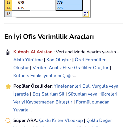
En İyi Ofis Verimlilik Araçları
🤖
Kutools AI Asistanı
: Veri analizinde devrim yaratın –
Akıllı Yürütme
|
Kod Oluştur
|
Özel Formüller
Oluştur
|
Verileri Analiz Et ve Grafikler Oluştur
|
Kutools Fonksiyonlarını Çağır
…
Popüler Özellikler
:
Yinelenenleri Bul, Vurgula veya
İşaretle
|
Boş Satırları Sil
|
Sütunları veya Hücreleri
Veriyi Kaybetmeden Birleştir
|
Formül olmadan
Yuvarla
...
Süper ARA
:
Çoklu Kriter VLookup
|
Çoklu Değer