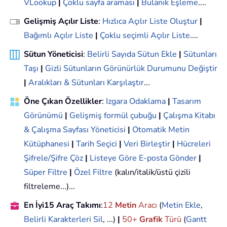
VLookup
|
Çoklu sayfa araması
|
Bulanık Eşleme
....
Gelişmiş Açılır Liste
:
Hızlıca Açılır Liste Oluştur
|
Bağımlı Açılır Liste
|
Çoklu seçimli Açılır Liste
....
Sütun Yöneticisi
:
Belirli Sayıda Sütun Ekle
|
Sütunları
Taşı
|
Gizli Sütunların Görünürlük Durumunu Değiştir
|
Aralıkları & Sütunları Karşılaştır
...
Öne Çıkan Özellikler
:
Izgara Odaklama
|
Tasarım
Görünümü
|
Gelişmiş formül çubuğu
|
Çalışma Kitabı
& Çalışma Sayfası Yöneticisi
|
Otomatik Metin
Kütüphanesi
|
Tarih Seçici
|
Veri Birleştir
|
Hücreleri
Şifrele/Şifre Çöz
|
Listeye Göre E-posta Gönder
|
Süper Filtre
|
Özel Filtre
(kalın/italik/üstü çizili
filtreleme...)...
En İyi15 Araç Takımı
:
12
Metin
Aracı
(
Metin Ekle
,
Belirli Karakterleri Sil
, ...)
|
50+
Grafik
Türü
(
Gantt