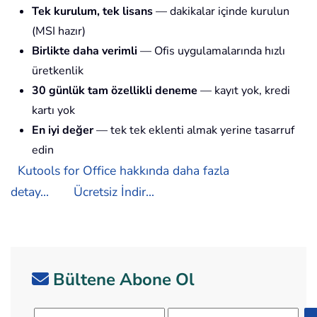
Tek kurulum, tek lisans
— dakikalar içinde kurulun
(MSI hazır)
Birlikte daha verimli
— Ofis uygulamalarında hızlı
üretkenlik
30 günlük tam özellikli deneme
— kayıt yok, kredi
kartı yok
En iyi değer
— tek tek eklenti almak yerine tasarruf
edin
Kutools for Office hakkında daha fazla
detay...
Ücretsiz İndir...
Bültene Abone Ol