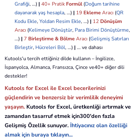
Grafiği
, ...)
|
40+ Pratik
Formül
(
Doğum tarihine
dayanarak yaş hesapla
, ...)
|
19
Ekleme
Aracı
(
QR
Kodu Ekle
,
Yoldan Resim Ekle
, ...)
|
12
Dönüşüm
Aracı
(
Kelimeye Dönüştür
,
Para Birimi Dönüştürme
,
...)
|
7
Birleştirme & Bölme
Aracı
(
Gelişmiş Satırları
Birleştir
,
Hücreleri Böl
, ...)
|
... ve dahası
Kutools'u tercih ettiğiniz dilde kullanın – İngilizce,
İspanyolca, Almanca, Fransızca, Çince ve40+ diğer dili
destekler!
Kutools for Excel ile Excel becerilerinizi
güçlendirin ve benzersiz bir verimlilik deneyimi
yaşayın.
Kutools for Excel, üretkenliği artırmak ve
zamandan tasarruf etmek için300'den fazla
Gelişmiş Özellik sunuyor.
İhtiyacınız olan özelliği
almak için buraya tıklayın...