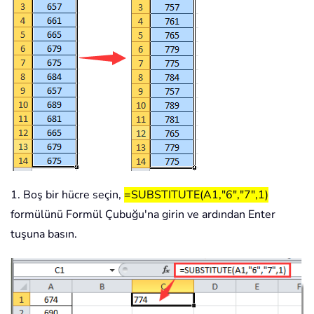
1. Boş bir hücre seçin,
=SUBSTITUTE(A1,"6","7",1)
formülünü Formül Çubuğu'na girin ve ardından Enter
tuşuna basın.