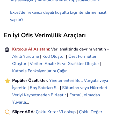
Excel'de frekansa dayalı koşullu biçimlendirme nasıl
yapılır?
En İyi Ofis Verimlilik Araçları
🤖
Kutools AI Asistanı
: Veri analizinde devrim yaratın –
Akıllı Yürütme
|
Kod Oluştur
|
Özel Formüller
Oluştur
|
Verileri Analiz Et ve Grafikler Oluştur
|
Kutools Fonksiyonlarını Çağır
…
Popüler Özellikler
:
Yinelenenleri Bul, Vurgula veya
İşaretle
|
Boş Satırları Sil
|
Sütunları veya Hücreleri
Veriyi Kaybetmeden Birleştir
|
Formül olmadan
Yuvarla
...
Süper ARA
:
Çoklu Kriter VLookup
|
Çoklu Değer