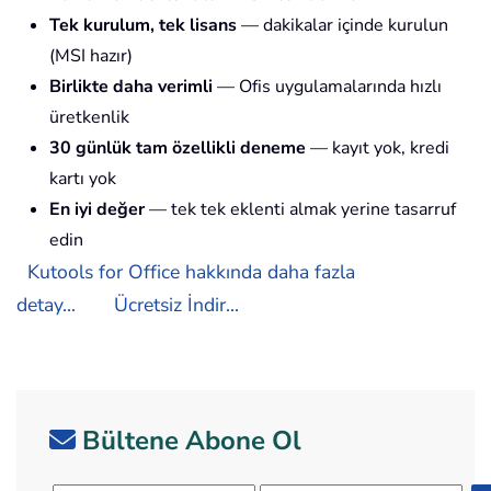
Tek kurulum, tek lisans
— dakikalar içinde kurulun
(MSI hazır)
Birlikte daha verimli
— Ofis uygulamalarında hızlı
üretkenlik
30 günlük tam özellikli deneme
— kayıt yok, kredi
kartı yok
En iyi değer
— tek tek eklenti almak yerine tasarruf
edin
Kutools for Office hakkında daha fazla
detay...
Ücretsiz İndir...
Bültene Abone Ol