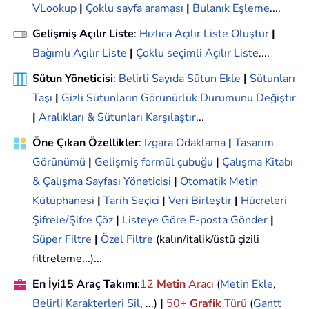
VLookup
|
Çoklu sayfa araması
|
Bulanık Eşleme
....
Gelişmiş Açılır Liste
:
Hızlıca Açılır Liste Oluştur
|
Bağımlı Açılır Liste
|
Çoklu seçimli Açılır Liste
....
Sütun Yöneticisi
:
Belirli Sayıda Sütun Ekle
|
Sütunları
Taşı
|
Gizli Sütunların Görünürlük Durumunu Değiştir
|
Aralıkları & Sütunları Karşılaştır
...
Öne Çıkan Özellikler
:
Izgara Odaklama
|
Tasarım
Görünümü
|
Gelişmiş formül çubuğu
|
Çalışma Kitabı
& Çalışma Sayfası Yöneticisi
|
Otomatik Metin
Kütüphanesi
|
Tarih Seçici
|
Veri Birleştir
|
Hücreleri
Şifrele/Şifre Çöz
|
Listeye Göre E-posta Gönder
|
Süper Filtre
|
Özel Filtre
(kalın/italik/üstü çizili
filtreleme...)...
En İyi15 Araç Takımı
:
12
Metin
Aracı
(
Metin Ekle
,
Belirli Karakterleri Sil
, ...)
|
50+
Grafik
Türü
(
Gantt