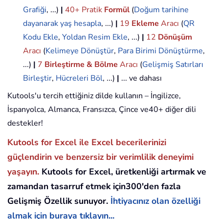
Grafiği
, ...)
|
40+ Pratik
Formül
(
Doğum tarihine
dayanarak yaş hesapla
, ...)
|
19
Ekleme
Aracı
(
QR
Kodu Ekle
,
Yoldan Resim Ekle
, ...)
|
12
Dönüşüm
Aracı
(
Kelimeye Dönüştür
,
Para Birimi Dönüştürme
,
...)
|
7
Birleştirme & Bölme
Aracı
(
Gelişmiş Satırları
Birleştir
,
Hücreleri Böl
, ...)
|
... ve dahası
Kutools'u tercih ettiğiniz dilde kullanın – İngilizce,
İspanyolca, Almanca, Fransızca, Çince ve40+ diğer dili
destekler!
Kutools for Excel ile Excel becerilerinizi
güçlendirin ve benzersiz bir verimlilik deneyimi
yaşayın.
Kutools for Excel, üretkenliği artırmak ve
zamandan tasarruf etmek için300'den fazla
Gelişmiş Özellik sunuyor.
İhtiyacınız olan özelliği
almak için buraya tıklayın...