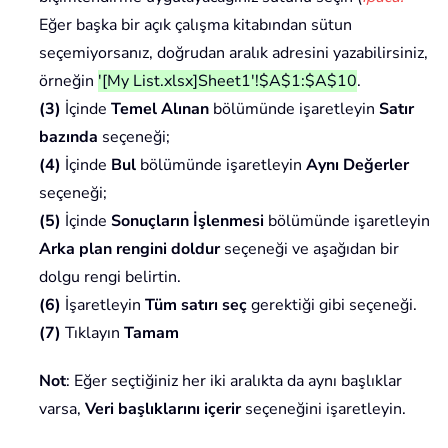
Eğer başka bir açık çalışma kitabından sütun
seçemiyorsanız, doğrudan aralık adresini yazabilirsiniz,
örneğin
'[My List.xlsx]Sheet1'!$A$1:$A$10
.
(3)
İçinde
Temel Alınan
bölümünde işaretleyin
Satır
bazında
seçeneği;
(4)
İçinde
Bul
bölümünde işaretleyin
Aynı Değerler
seçeneği;
(5)
İçinde
Sonuçların İşlenmesi
bölümünde işaretleyin
Arka plan rengini doldur
seçeneği ve aşağıdan bir
dolgu rengi belirtin.
(6)
İşaretleyin
Tüm satırı seç
gerektiği gibi seçeneği.
(7)
Tıklayın
Tamam
Not
: Eğer seçtiğiniz her iki aralıkta da aynı başlıklar
varsa,
Veri başlıklarını içerir
seçeneğini işaretleyin.