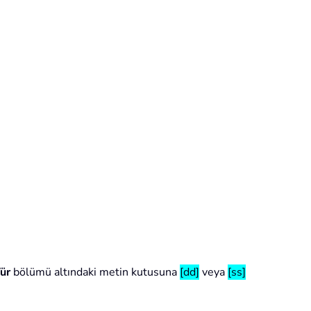
ür
bölümü altındaki metin kutusuna
[dd]
veya
[ss]