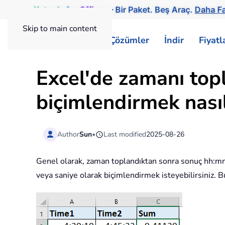
Kutools
for
Office
— Bir Paket. Beş Araç.
Daha Fa
Skip to main content
ExtendOffice
Çözümler
İndir
Fiyat
Excel'de zamanı top
biçimlendirmek nasıl
Author
Sun
•
Last modified
2025-08-26
Genel olarak, zaman toplandıktan sonra sonuç hh:mm:
veya saniye olarak biçimlendirmek isteyebilirsiniz. B