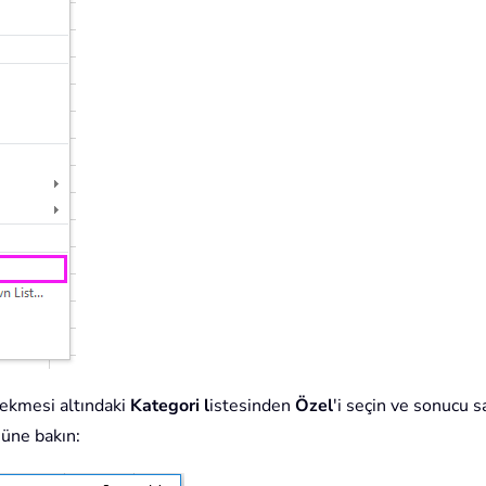
ekmesi altındaki
Kategori l
istesinden
Özel
'i seçin ve sonucu s
üne bakın: