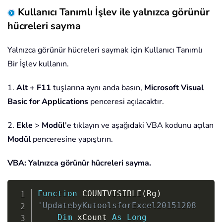
Kullanıcı Tanımlı İşlev ile yalnızca görünür
hücreleri sayma
Yalnızca görünür hücreleri saymak için Kullanıcı Tanımlı
Bir İşlev kullanın.
1.
Alt + F11
tuşlarına aynı anda basın,
Microsoft Visual
Basic for Applications
penceresi açılacaktır.
2.
Ekle
>
Modül
'e tıklayın ve aşağıdaki VBA kodunu açılan
Modül
penceresine yapıştırın.
VBA: Yalnızca görünür hücreleri sayma.
Copy
Function
 COUNTVISIBLE
(
Rg
)
'UpdatebyKutoolsforExcel20151208
Dim
 xCount 
As
Long