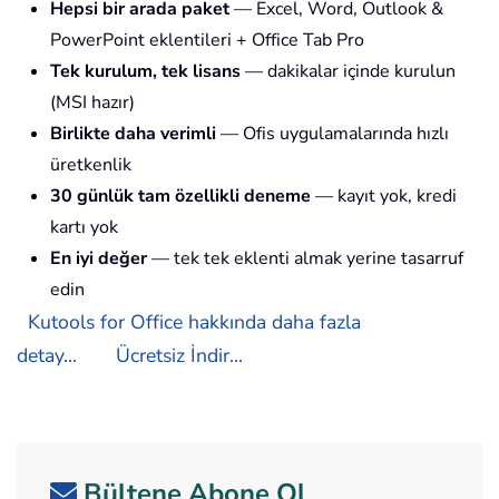
Hepsi bir arada paket
— Excel, Word, Outlook &
PowerPoint eklentileri + Office Tab Pro
Tek kurulum, tek lisans
— dakikalar içinde kurulun
(MSI hazır)
Birlikte daha verimli
— Ofis uygulamalarında hızlı
üretkenlik
30 günlük tam özellikli deneme
— kayıt yok, kredi
kartı yok
En iyi değer
— tek tek eklenti almak yerine tasarruf
edin
Kutools for Office hakkında daha fazla
detay...
Ücretsiz İndir...
Bültene Abone Ol