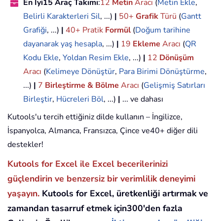
En İyi15 Araç Takımı
:
12
Metin
Aracı
(
Metin Ekle
,
Belirli Karakterleri Sil
, ...)
|
50+
Grafik
Türü
(
Gantt
Grafiği
, ...)
|
40+ Pratik
Formül
(
Doğum tarihine
dayanarak yaş hesapla
, ...)
|
19
Ekleme
Aracı
(
QR
Kodu Ekle
,
Yoldan Resim Ekle
, ...)
|
12
Dönüşüm
Aracı
(
Kelimeye Dönüştür
,
Para Birimi Dönüştürme
,
...)
|
7
Birleştirme & Bölme
Aracı
(
Gelişmiş Satırları
Birleştir
,
Hücreleri Böl
, ...)
|
... ve dahası
Kutools'u tercih ettiğiniz dilde kullanın – İngilizce,
İspanyolca, Almanca, Fransızca, Çince ve40+ diğer dili
destekler!
Kutools for Excel ile Excel becerilerinizi
güçlendirin ve benzersiz bir verimlilik deneyimi
yaşayın.
Kutools for Excel, üretkenliği artırmak ve
zamandan tasarruf etmek için300'den fazla