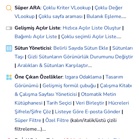
Süper ARA
:
Çoklu Kriter VLookup
|
Çoklu Değer
VLookup
|
Çoklu sayfa araması
|
Bulanık Eşleme
....
Gelişmiş Açılır Liste
:
Hızlıca Açılır Liste Oluştur
|
Bağımlı Açılır Liste
|
Çoklu seçimli Açılır Liste
....
Sütun Yöneticisi
:
Belirli Sayıda Sütun Ekle
|
Sütunları
Taşı
|
Gizli Sütunların Görünürlük Durumunu Değiştir
|
Aralıkları & Sütunları Karşılaştır
...
Öne Çıkan Özellikler
:
Izgara Odaklama
|
Tasarım
Görünümü
|
Gelişmiş formül çubuğu
|
Çalışma Kitabı
& Çalışma Sayfası Yöneticisi
|
Otomatik Metin
Kütüphanesi
|
Tarih Seçici
|
Veri Birleştir
|
Hücreleri
Şifrele/Şifre Çöz
|
Listeye Göre E-posta Gönder
|
Süper Filtre
|
Özel Filtre
(kalın/italik/üstü çizili
filtreleme...)...