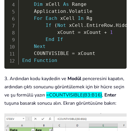
Dim
 xCell 
As
 Range

    Application
.
Volatile

For
Each
 xCell 
In
 Rg

If
(
Not
 xCell
.
EntireRow
.
Hidde
            xCount 
=
 xCount 
+
1
End
If
Next
    COUNTVISIBLE 
=
End
Function
3. Ardından kodu kaydedin ve
Modül
penceresini kapatın,
ardından çıktı sonucunu görüntülemek için bir hücre seçin
ve şu formülü yazın
=COUNTVISIBLE(B3:B16)
,
Enter
tuşuna basarak sonucu alın. Ekran görüntüsüne bakın: