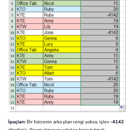
İpuçları:
Bir hücrenin arka plan rengi yoksa, işlev
-4142
döndürür. Rengi olmayan satırları hariç tutmak