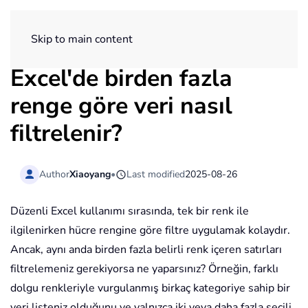
ExtendOffice
Skip to main content
Excel'de birden fazla
renge göre veri nasıl
filtrelenir?
Author
Xiaoyang
•
Last modified
2025-08-26
Düzenli Excel kullanımı sırasında, tek bir renk ile
ilgilenirken hücre rengine göre filtre uygulamak kolaydır.
Ancak, aynı anda birden fazla belirli renk içeren satırları
filtrelemeniz gerekiyorsa ne yaparsınız? Örneğin, farklı
dolgu renkleriyle vurgulanmış birkaç kategoriye sahip bir
veri listeniz olduğunu ve yalnızca iki veya daha fazla seçili