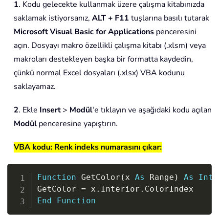
1
. Kodu gelecekte kullanmak üzere çalışma kitabınızda
saklamak istiyorsanız,
ALT + F11
tuşlarına basılı tutarak
Microsoft Visual Basic for Applications
penceresini
açın. Dosyayı makro özellikli çalışma kitabı (.xlsm) veya
makroları destekleyen başka bir formatta kaydedin,
çünkü normal Excel dosyaları (.xlsx) VBA kodunu
saklayamaz.
2
. Ekle
Insert
>
Modül
'e tıklayın ve aşağıdaki kodu açılan
Modül
penceresine yapıştırın.
VBA kodu: Renk indeks numarasını çıkar:
Copy
Function
 GetColor
(
x 
As
 Range
)
As
Inte
GetColor 
=
 x
.
Interior
.
End
Function