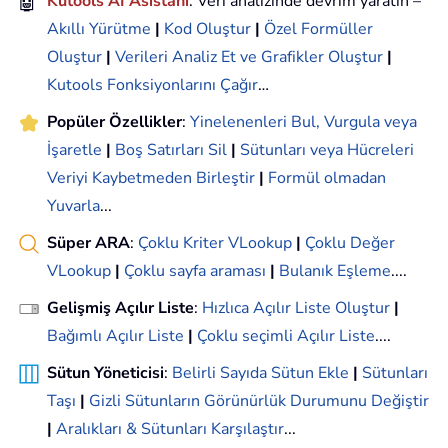
🤖
Kutools AI Asistanı
: Veri analizinde devrim yaratın –
Akıllı Yürütme
|
Kod Oluştur
|
Özel Formüller
Oluştur
|
Verileri Analiz Et ve Grafikler Oluştur
|
Kutools Fonksiyonlarını Çağır
…
Popüler Özellikler
:
Yinelenenleri Bul, Vurgula veya
İşaretle
|
Boş Satırları Sil
|
Sütunları veya Hücreleri
Veriyi Kaybetmeden Birleştir
|
Formül olmadan
Yuvarla
...
Süper ARA
:
Çoklu Kriter VLookup
|
Çoklu Değer
VLookup
|
Çoklu sayfa araması
|
Bulanık Eşleme
....
Gelişmiş Açılır Liste
:
Hızlıca Açılır Liste Oluştur
|
Bağımlı Açılır Liste
|
Çoklu seçimli Açılır Liste
....
Sütun Yöneticisi
:
Belirli Sayıda Sütun Ekle
|
Sütunları
Taşı
|
Gizli Sütunların Görünürlük Durumunu Değiştir
|
Aralıkları & Sütunları Karşılaştır
...