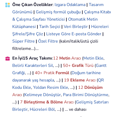
Öne Çıkan Özellikler
:
Izgara Odaklama
|
Tasarım
Görünümü
|
Gelişmiş formül çubuğu
|
Çalışma Kitabı
& Çalışma Sayfası Yöneticisi
|
Otomatik Metin
Kütüphanesi
|
Tarih Seçici
|
Veri Birleştir
|
Hücreleri
Şifrele/Şifre Çöz
|
Listeye Göre E-posta Gönder
|
Süper Filtre
|
Özel Filtre
(kalın/italik/üstü çizili
filtreleme...)...
En İyi15 Araç Takımı
:
12
Metin
Aracı
(
Metin Ekle
,
Belirli Karakterleri Sil
, ...)
|
50+
Grafik
Türü
(
Gantt
Grafiği
, ...)
|
40+ Pratik
Formül
(
Doğum tarihine
dayanarak yaş hesapla
, ...)
|
19
Ekleme
Aracı
(
QR
Kodu Ekle
,
Yoldan Resim Ekle
, ...)
|
12
Dönüşüm
Aracı
(
Kelimeye Dönüştür
,
Para Birimi Dönüştürme
,
...)
|
7
Birleştirme & Bölme
Aracı
(
Gelişmiş Satırları
Birleştir
,
Hücreleri Böl
, ...)
|
... ve dahası