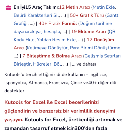
En İyi15 Araç Takımı
:
12
Metin
Aracı
(
Metin Ekle
,
Belirli Karakterleri Sil
, ...)
|
50+
Grafik
Türü
(
Gantt
Grafiği
, ...)
|
40+ Pratik
Formül
(
Doğum tarihine
dayanarak yaş hesapla
, ...)
|
19
Ekleme
Aracı
(
QR
Kodu Ekle
,
Yoldan Resim Ekle
, ...)
|
12
Dönüşüm
Aracı
(
Kelimeye Dönüştür
,
Para Birimi Dönüştürme
,
...)
|
7
Birleştirme & Bölme
Aracı
(
Gelişmiş Satırları
Birleştir
,
Hücreleri Böl
, ...)
|
... ve dahası
Kutools'u tercih ettiğiniz dilde kullanın – İngilizce,
İspanyolca, Almanca, Fransızca, Çince ve40+ diğer dili
destekler!
Kutools for Excel ile Excel becerilerinizi
güçlendirin ve benzersiz bir verimlilik deneyimi
yaşayın.
Kutools for Excel, üretkenliği artırmak ve
zamandan tasarruf etmek için300'den fazla