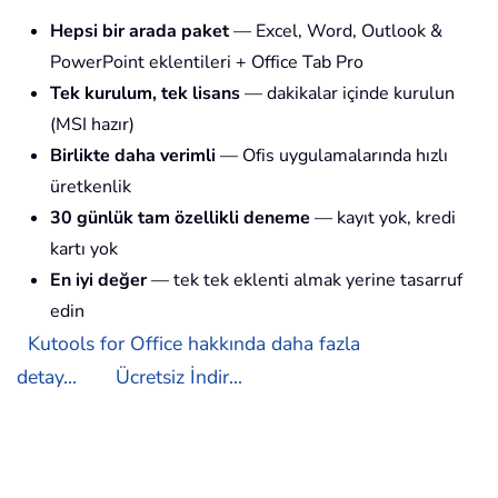
Hepsi bir arada paket
— Excel, Word, Outlook &
PowerPoint eklentileri + Office Tab Pro
Tek kurulum, tek lisans
— dakikalar içinde kurulun
(MSI hazır)
Birlikte daha verimli
— Ofis uygulamalarında hızlı
üretkenlik
30 günlük tam özellikli deneme
— kayıt yok, kredi
kartı yok
En iyi değer
— tek tek eklenti almak yerine tasarruf
edin
Kutools for Office hakkında daha fazla
detay...
Ücretsiz İndir...