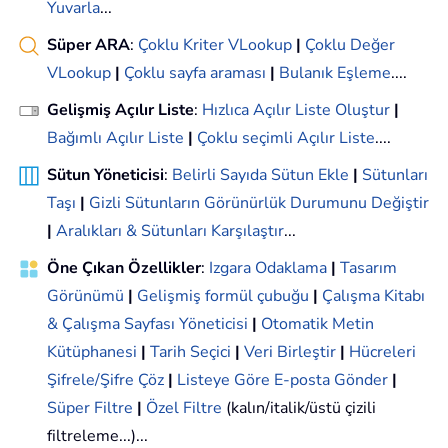
Yuvarla
...
Süper ARA
:
Çoklu Kriter VLookup
|
Çoklu Değer
VLookup
|
Çoklu sayfa araması
|
Bulanık Eşleme
....
Gelişmiş Açılır Liste
:
Hızlıca Açılır Liste Oluştur
|
Bağımlı Açılır Liste
|
Çoklu seçimli Açılır Liste
....
Sütun Yöneticisi
:
Belirli Sayıda Sütun Ekle
|
Sütunları
Taşı
|
Gizli Sütunların Görünürlük Durumunu Değiştir
|
Aralıkları & Sütunları Karşılaştır
...
Öne Çıkan Özellikler
:
Izgara Odaklama
|
Tasarım
Görünümü
|
Gelişmiş formül çubuğu
|
Çalışma Kitabı
& Çalışma Sayfası Yöneticisi
|
Otomatik Metin
Kütüphanesi
|
Tarih Seçici
|
Veri Birleştir
|
Hücreleri
Şifrele/Şifre Çöz
|
Listeye Göre E-posta Gönder
|
Süper Filtre
|
Özel Filtre
(kalın/italik/üstü çizili
filtreleme...)...