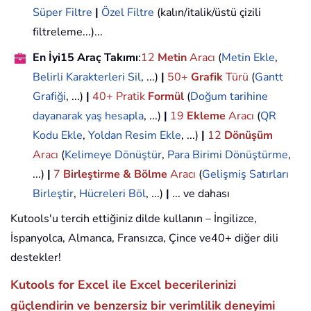
Süper Filtre
|
Özel Filtre
(kalın/italik/üstü çizili
filtreleme...)...
En İyi15 Araç Takımı
:
12
Metin
Aracı
(
Metin Ekle
,
Belirli Karakterleri Sil
, ...)
|
50+
Grafik
Türü
(
Gantt
Grafiği
, ...)
|
40+ Pratik
Formül
(
Doğum tarihine
dayanarak yaş hesapla
, ...)
|
19
Ekleme
Aracı
(
QR
Kodu Ekle
,
Yoldan Resim Ekle
, ...)
|
12
Dönüşüm
Aracı
(
Kelimeye Dönüştür
,
Para Birimi Dönüştürme
,
...)
|
7
Birleştirme & Bölme
Aracı
(
Gelişmiş Satırları
Birleştir
,
Hücreleri Böl
, ...)
|
... ve dahası
Kutools'u tercih ettiğiniz dilde kullanın – İngilizce,
İspanyolca, Almanca, Fransızca, Çince ve40+ diğer dili
destekler!
Kutools for Excel ile Excel becerilerinizi
güçlendirin ve benzersiz bir verimlilik deneyimi