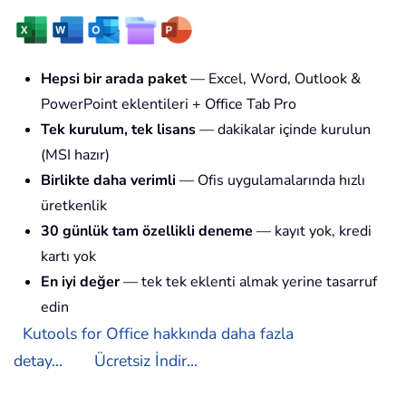
Hepsi bir arada paket
— Excel, Word, Outlook &
PowerPoint eklentileri + Office Tab Pro
Tek kurulum, tek lisans
— dakikalar içinde kurulun
(MSI hazır)
Birlikte daha verimli
— Ofis uygulamalarında hızlı
üretkenlik
30 günlük tam özellikli deneme
— kayıt yok, kredi
kartı yok
En iyi değer
— tek tek eklenti almak yerine tasarruf
edin
Kutools for Office hakkında daha fazla
detay...
Ücretsiz İndir...