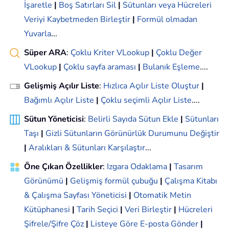
İşaretle
|
Boş Satırları Sil
|
Sütunları veya Hücreleri
Veriyi Kaybetmeden Birleştir
|
Formül olmadan
Yuvarla
...
Süper ARA
:
Çoklu Kriter VLookup
|
Çoklu Değer
VLookup
|
Çoklu sayfa araması
|
Bulanık Eşleme
....
Gelişmiş Açılır Liste
:
Hızlıca Açılır Liste Oluştur
|
Bağımlı Açılır Liste
|
Çoklu seçimli Açılır Liste
....
Sütun Yöneticisi
:
Belirli Sayıda Sütun Ekle
|
Sütunları
Taşı
|
Gizli Sütunların Görünürlük Durumunu Değiştir
|
Aralıkları & Sütunları Karşılaştır
...
Öne Çıkan Özellikler
:
Izgara Odaklama
|
Tasarım
Görünümü
|
Gelişmiş formül çubuğu
|
Çalışma Kitabı
& Çalışma Sayfası Yöneticisi
|
Otomatik Metin
Kütüphanesi
|
Tarih Seçici
|
Veri Birleştir
|
Hücreleri
Şifrele/Şifre Çöz
|
Listeye Göre E-posta Gönder
|