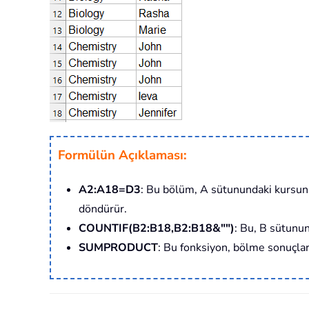
Formülün Açıklaması:
A2:A18=D3
: Bu bölüm, A sütunundaki kursun
döndürür.
COUNTIF(B2:B18,B2:B18&"")
: Bu, B sütunun
SUMPRODUCT
: Bu fonksiyon, bölme sonuçları