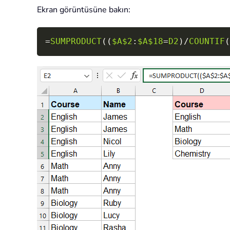
Ekran görüntüsüne bakın:
=
SUMPRODUCT
(
(
$A$2
:
$A$18
=
D2
)
/
COUNTIF
(