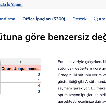
zla İş Yapın.
landırma
Office İpuçları (5300)
Destek
Ar
ütuna göre benzersiz değe
Excel'de veriyle çalışırken, 
sütundaki değerlere göre gru
Örneğin, iki sütunlu verim v
gösterildiği gibi A sütunund
saymam gerekiyor. Bu makale
optimizasyon ipuçları ile birl
gerçekleştireceğinize dair ay