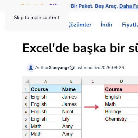
Kutools
for
Office
— Bir Paket. Beş Araç.
Daha Fa
Skip to main content
ExtendOffice
Çözümler
İndir
Fiyat
Excel'de başka bir s
Author
Xiaoyang
•
Last modified
2025-08-26