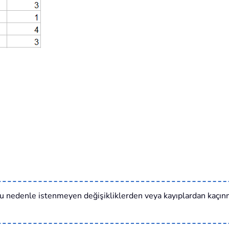
, bu nedenle istenmeyen değişikliklerden veya kayıplardan kaçın