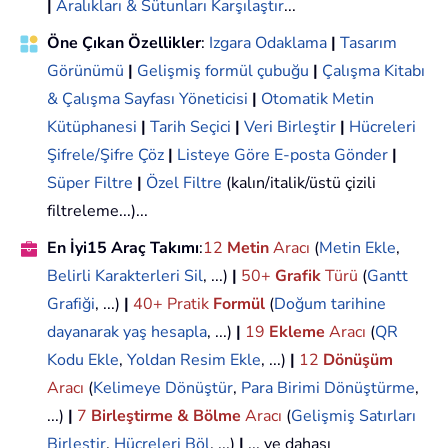
|
Aralıkları & Sütunları Karşılaştır
...
Öne Çıkan Özellikler
:
Izgara Odaklama
|
Tasarım
Görünümü
|
Gelişmiş formül çubuğu
|
Çalışma Kitabı
& Çalışma Sayfası Yöneticisi
|
Otomatik Metin
Kütüphanesi
|
Tarih Seçici
|
Veri Birleştir
|
Hücreleri
Şifrele/Şifre Çöz
|
Listeye Göre E-posta Gönder
|
Süper Filtre
|
Özel Filtre
(kalın/italik/üstü çizili
filtreleme...)...
En İyi15 Araç Takımı
:
12
Metin
Aracı
(
Metin Ekle
,
Belirli Karakterleri Sil
, ...)
|
50+
Grafik
Türü
(
Gantt
Grafiği
, ...)
|
40+ Pratik
Formül
(
Doğum tarihine
dayanarak yaş hesapla
, ...)
|
19
Ekleme
Aracı
(
QR
Kodu Ekle
,
Yoldan Resim Ekle
, ...)
|
12
Dönüşüm
Aracı
(
Kelimeye Dönüştür
,
Para Birimi Dönüştürme
,
...)
|
7
Birleştirme & Bölme
Aracı
(
Gelişmiş Satırları
Birleştir
,
Hücreleri Böl
, ...)
|
... ve dahası