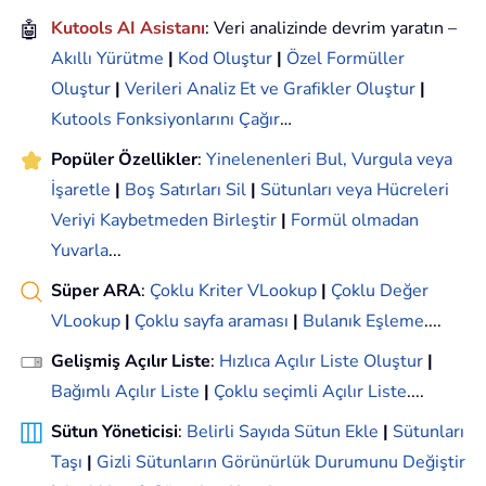
🤖
Kutools AI Asistanı
: Veri analizinde devrim yaratın –
Akıllı Yürütme
|
Kod Oluştur
|
Özel Formüller
Oluştur
|
Verileri Analiz Et ve Grafikler Oluştur
|
Kutools Fonksiyonlarını Çağır
…
Popüler Özellikler
:
Yinelenenleri Bul, Vurgula veya
İşaretle
|
Boş Satırları Sil
|
Sütunları veya Hücreleri
Veriyi Kaybetmeden Birleştir
|
Formül olmadan
Yuvarla
...
Süper ARA
:
Çoklu Kriter VLookup
|
Çoklu Değer
VLookup
|
Çoklu sayfa araması
|
Bulanık Eşleme
....
Gelişmiş Açılır Liste
:
Hızlıca Açılır Liste Oluştur
|
Bağımlı Açılır Liste
|
Çoklu seçimli Açılır Liste
....
Sütun Yöneticisi
:
Belirli Sayıda Sütun Ekle
|
Sütunları
Taşı
|
Gizli Sütunların Görünürlük Durumunu Değiştir