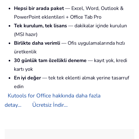
Hepsi bir arada paket
— Excel, Word, Outlook &
PowerPoint eklentileri + Office Tab Pro
Tek kurulum, tek lisans
— dakikalar içinde kurulun
(MSI hazır)
Birlikte daha verimli
— Ofis uygulamalarında hızlı
üretkenlik
30 günlük tam özellikli deneme
— kayıt yok, kredi
kartı yok
En iyi değer
— tek tek eklenti almak yerine tasarruf
edin
Kutools for Office hakkında daha fazla
detay...
Ücretsiz İndir...