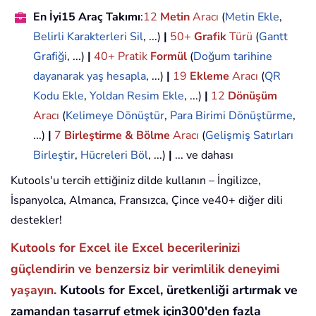
En İyi15 Araç Takımı
:
12
Metin
Aracı
(
Metin Ekle
,
Belirli Karakterleri Sil
, ...)
|
50+
Grafik
Türü
(
Gantt
Grafiği
, ...)
|
40+ Pratik
Formül
(
Doğum tarihine
dayanarak yaş hesapla
, ...)
|
19
Ekleme
Aracı
(
QR
Kodu Ekle
,
Yoldan Resim Ekle
, ...)
|
12
Dönüşüm
Aracı
(
Kelimeye Dönüştür
,
Para Birimi Dönüştürme
,
...)
|
7
Birleştirme & Bölme
Aracı
(
Gelişmiş Satırları
Birleştir
,
Hücreleri Böl
, ...)
|
... ve dahası
Kutools'u tercih ettiğiniz dilde kullanın – İngilizce,
İspanyolca, Almanca, Fransızca, Çince ve40+ diğer dili
destekler!
Kutools for Excel ile Excel becerilerinizi
güçlendirin ve benzersiz bir verimlilik deneyimi
yaşayın.
Kutools for Excel, üretkenliği artırmak ve
zamandan tasarruf etmek için300'den fazla