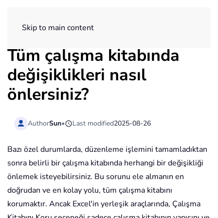
ExtendOffice
Skip to main content
Tüm çalışma kitabında
değişiklikleri nasıl
önlersiniz?
Author
Sun
•
Last modified
2025-08-26
Bazı özel durumlarda, düzenleme işlemini tamamladıktan
sonra belirli bir çalışma kitabında herhangi bir değişikliği
önlemek isteyebilirsiniz. Bu sorunu ele almanın en
doğrudan ve en kolay yolu, tüm çalışma kitabını
korumaktır. Ancak Excel'in yerleşik araçlarında, Çalışma
Kitabını Koru seçeneği sadece çalışma kitabının yapısını ve