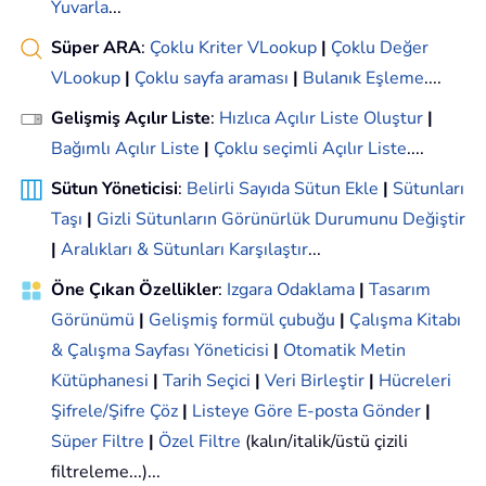
Yuvarla
...
Süper ARA
:
Çoklu Kriter VLookup
|
Çoklu Değer
VLookup
|
Çoklu sayfa araması
|
Bulanık Eşleme
....
Gelişmiş Açılır Liste
:
Hızlıca Açılır Liste Oluştur
|
Bağımlı Açılır Liste
|
Çoklu seçimli Açılır Liste
....
Sütun Yöneticisi
:
Belirli Sayıda Sütun Ekle
|
Sütunları
Taşı
|
Gizli Sütunların Görünürlük Durumunu Değiştir
|
Aralıkları & Sütunları Karşılaştır
...
Öne Çıkan Özellikler
:
Izgara Odaklama
|
Tasarım
Görünümü
|
Gelişmiş formül çubuğu
|
Çalışma Kitabı
& Çalışma Sayfası Yöneticisi
|
Otomatik Metin
Kütüphanesi
|
Tarih Seçici
|
Veri Birleştir
|
Hücreleri
Şifrele/Şifre Çöz
|
Listeye Göre E-posta Gönder
|
Süper Filtre
|
Özel Filtre
(kalın/italik/üstü çizili
filtreleme...)...