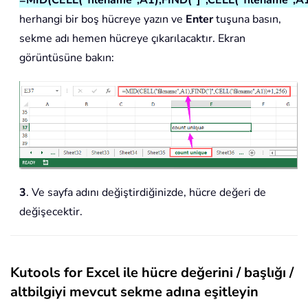
=MID(CELL("filename",A1),FIND("]",CELL("filename",A
herhangi bir boş hücreye yazın ve
Enter
tuşuna basın,
sekme adı hemen hücreye çıkarılacaktır. Ekran
görüntüsüne bakın:
3
. Ve sayfa adını değiştirdiğinizde, hücre değeri de
değişecektir.
Kutools for Excel ile hücre değerini / başlığı /
altbilgiyi mevcut sekme adına eşitleyin