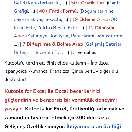
Belirli Karakterleri Sil
, ...)
|
50+
Grafik
Türü
(
Gantt
Grafiği
, ...)
|
40+ Pratik
Formül
(
Doğum tarihine
dayanarak yaş hesapla
, ...)
|
19
Ekleme
Aracı
(
QR
Kodu Ekle
,
Yoldan Resim Ekle
, ...)
|
12
Dönüşüm
Aracı
(
Kelimeye Dönüştür
,
Para Birimi Dönüştürme
,
...)
|
7
Birleştirme & Bölme
Aracı
(
Gelişmiş Satırları
Birleştir
,
Hücreleri Böl
, ...)
|
... ve dahası
Kutools'u tercih ettiğiniz dilde kullanın – İngilizce,
İspanyolca, Almanca, Fransızca, Çince ve40+ diğer dili
destekler!
Kutools for Excel ile Excel becerilerinizi
güçlendirin ve benzersiz bir verimlilik deneyimi
yaşayın.
Kutools for Excel, üretkenliği artırmak ve
zamandan tasarruf etmek için300'den fazla
Gelişmiş Özellik sunuyor.
İhtiyacınız olan özelliği