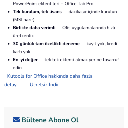
PowerPoint eklentileri + Office Tab Pro
Tek kurulum, tek lisans
— dakikalar içinde kurulun
(MSI hazır)
Birlikte daha verimli
— Ofis uygulamalarında hızlı
üretkenlik
30 günlük tam özellikli deneme
— kayıt yok, kredi
kartı yok
En iyi değer
— tek tek eklenti almak yerine tasarruf
edin
Kutools for Office hakkında daha fazla
detay...
Ücretsiz İndir...
Bültene Abone Ol