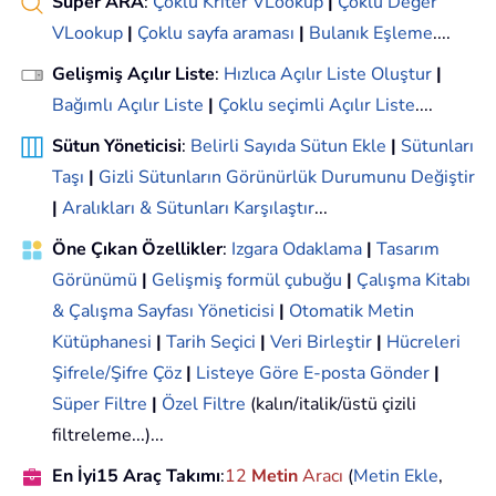
Süper ARA
:
Çoklu Kriter VLookup
|
Çoklu Değer
VLookup
|
Çoklu sayfa araması
|
Bulanık Eşleme
....
Gelişmiş Açılır Liste
:
Hızlıca Açılır Liste Oluştur
|
Bağımlı Açılır Liste
|
Çoklu seçimli Açılır Liste
....
Sütun Yöneticisi
:
Belirli Sayıda Sütun Ekle
|
Sütunları
Taşı
|
Gizli Sütunların Görünürlük Durumunu Değiştir
|
Aralıkları & Sütunları Karşılaştır
...
Öne Çıkan Özellikler
:
Izgara Odaklama
|
Tasarım
Görünümü
|
Gelişmiş formül çubuğu
|
Çalışma Kitabı
& Çalışma Sayfası Yöneticisi
|
Otomatik Metin
Kütüphanesi
|
Tarih Seçici
|
Veri Birleştir
|
Hücreleri
Şifrele/Şifre Çöz
|
Listeye Göre E-posta Gönder
|
Süper Filtre
|
Özel Filtre
(kalın/italik/üstü çizili
filtreleme...)...
En İyi15 Araç Takımı
:
12
Metin
Aracı
(
Metin Ekle
,