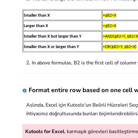
Smaller than X
=$B2<X
Larger than X
=$B2>X
Smaller than X but larger than Y
=AND($B2>Y, $B2<X
Smaller than X or larger than Y
=OR($B2>Y, $B2<X)
2. In above formulas, B2 is the first cell of colum
Format entire row based on one cell w
Aslında, Excel için Kutools'un Belirli Hücreleri Seç
ihtiyacınız doğrultusunda bunları biçimlendirebilirsi
Kutools for Excel
, karmaşık görevleri basitleştirmek