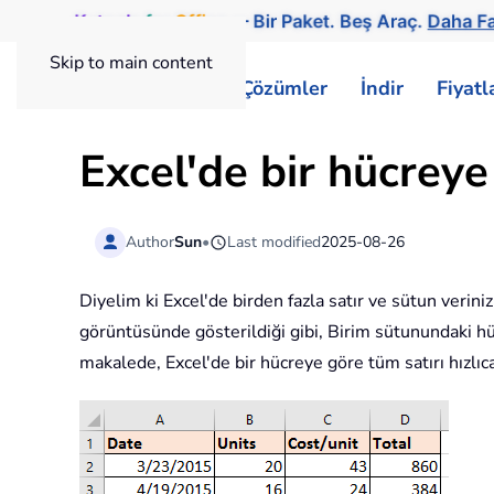
Kutools
for
Office
— Bir Paket. Beş Araç.
Daha Fa
Skip to main content
ExtendOffice
Çözümler
İndir
Fiyat
Excel'de bir hücreye
Author
Sun
•
Last modified
2025-08-26
Diyelim ki Excel'de birden fazla satır ve sütun verin
görüntüsünde gösterildiği gibi, Birim sütunundaki hü
makalede, Excel'de bir hücreye göre tüm satırı hızlıc