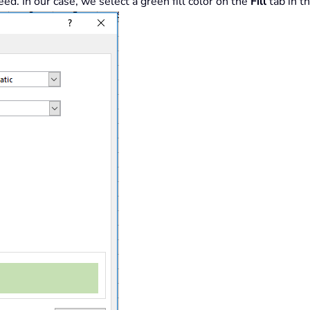
eed. In our case, we select a green fill color on the
Fill
tab in t