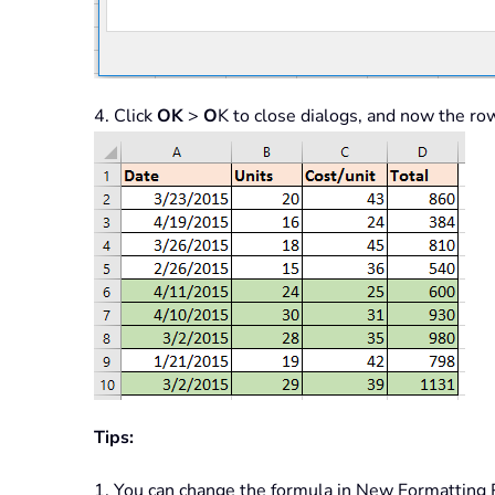
4. Click
OK
>
O
K to close dialogs, and now the ro
Tips:
1. You can change the formula in New Formatting 