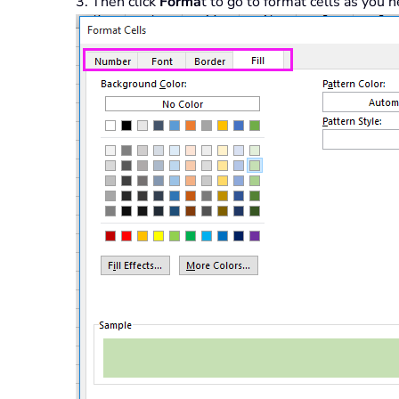
3. Then click
Forma
t to go to format cells as you n