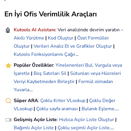
En İyi Ofis Verimlilik Araçları
🤖
Kutools AI Asistanı
: Veri analizinde devrim yaratın –
Akıllı Yürütme
|
Kod Oluştur
|
Özel Formüller
Oluştur
|
Verileri Analiz Et ve Grafikler Oluştur
|
Kutools Fonksiyonlarını Çağır
…
Popüler Özellikler
:
Yinelenenleri Bul, Vurgula veya
İşaretle
|
Boş Satırları Sil
|
Sütunları veya Hücreleri
Veriyi Kaybetmeden Birleştir
|
Formül olmadan
Yuvarla
...
Süper ARA
:
Çoklu Kriter VLookup
|
Çoklu Değer
VLookup
|
Çoklu sayfa araması
|
Bulanık Eşleme
....
Gelişmiş Açılır Liste
:
Hızlıca Açılır Liste Oluştur
|
Bağımlı Açılır Liste
|
Çoklu seçimli Açılır Liste
....