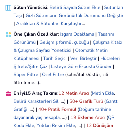
Sütun Yöneticisi
:
Belirli Sayıda Sütun Ekle
|
Sütunları
Taşı
|
Gizli Sütunların Görünürlük Durumunu Değiştir
|
Aralıkları & Sütunları Karşılaştır
...
Öne Çıkan Özellikler
:
Izgara Odaklama
|
Tasarım
Görünümü
|
Gelişmiş formül çubuğu
|
Çalışma Kitabı
& Çalışma Sayfası Yöneticisi
|
Otomatik Metin
Kütüphanesi
|
Tarih Seçici
|
Veri Birleştir
|
Hücreleri
Şifrele/Şifre Çöz
|
Listeye Göre E-posta Gönder
|
Süper Filtre
|
Özel Filtre
(kalın/italik/üstü çizili
filtreleme...)...
En İyi15 Araç Takımı
:
12
Metin
Aracı
(
Metin Ekle
,
Belirli Karakterleri Sil
, ...)
|
50+
Grafik
Türü
(
Gantt
Grafiği
, ...)
|
40+ Pratik
Formül
(
Doğum tarihine
dayanarak yaş hesapla
, ...)
|
19
Ekleme
Aracı
(
QR
Kodu Ekle
,
Yoldan Resim Ekle
, ...)
|
12
Dönüşüm