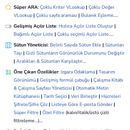
Süper ARA
:
Çoklu Kriter VLookup
|
Çoklu Değer
VLookup
|
Çoklu sayfa araması
|
Bulanık Eşleme
....
Gelişmiş Açılır Liste
:
Hızlıca Açılır Liste Oluştur
|
Bağımlı Açılır Liste
|
Çoklu seçimli Açılır Liste
....
Sütun Yöneticisi
:
Belirli Sayıda Sütun Ekle
|
Sütunları
Taşı
|
Gizli Sütunların Görünürlük Durumunu Değiştir
|
Aralıkları & Sütunları Karşılaştır
...
Öne Çıkan Özellikler
:
Izgara Odaklama
|
Tasarım
Görünümü
|
Gelişmiş formül çubuğu
|
Çalışma Kitabı
& Çalışma Sayfası Yöneticisi
|
Otomatik Metin
Kütüphanesi
|
Tarih Seçici
|
Veri Birleştir
|
Hücreleri
Şifrele/Şifre Çöz
|
Listeye Göre E-posta Gönder
|
Süper Filtre
|
Özel Filtre
(kalın/italik/üstü çizili
filtreleme...)...