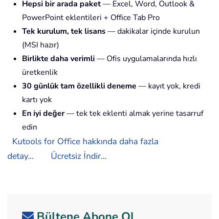
Hepsi bir arada paket
— Excel, Word, Outlook &
PowerPoint eklentileri + Office Tab Pro
Tek kurulum, tek lisans
— dakikalar içinde kurulun
(MSI hazır)
Birlikte daha verimli
— Ofis uygulamalarında hızlı
üretkenlik
30 günlük tam özellikli deneme
— kayıt yok, kredi
kartı yok
En iyi değer
— tek tek eklenti almak yerine tasarruf
edin
Kutools for Office hakkında daha fazla
detay...
Ücretsiz İndir...
Bültene Abone Ol