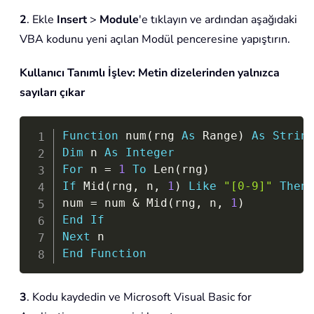
2
. Ekle
Insert
>
Module
'e tıklayın ve ardından aşağıdaki
VBA kodunu yeni açılan Modül penceresine yapıştırın.
Kullanıcı Tanımlı İşlev: Metin dizelerinden yalnızca
sayıları çıkar
Copy
Function
 num
(
rng 
As
 Range
)
As
Strin
Dim
 n 
As
Integer
For
 n 
=
1
To
 Len
(
rng
)
If
 Mid
(
rng
,
 n
,
1
)
Like
"[0-9]"
Then
num 
=
 num 
&
 Mid
(
rng
,
 n
,
1
)
End
If
Next
End
Function
3
. Kodu kaydedin ve Microsoft Visual Basic for