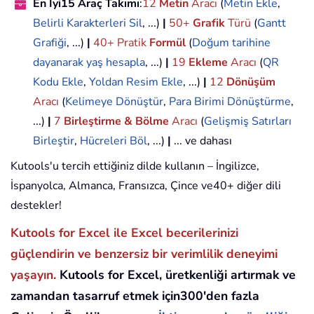
En İyi15 Araç Takımı
:
12
Metin
Aracı
(
Metin Ekle
,
Belirli Karakterleri Sil
, ...)
|
50+
Grafik
Türü
(
Gantt
Grafiği
, ...)
|
40+ Pratik
Formül
(
Doğum tarihine
dayanarak yaş hesapla
, ...)
|
19
Ekleme
Aracı
(
QR
Kodu Ekle
,
Yoldan Resim Ekle
, ...)
|
12
Dönüşüm
Aracı
(
Kelimeye Dönüştür
,
Para Birimi Dönüştürme
,
...)
|
7
Birleştirme & Bölme
Aracı
(
Gelişmiş Satırları
Birleştir
,
Hücreleri Böl
, ...)
|
... ve dahası
Kutools'u tercih ettiğiniz dilde kullanın – İngilizce,
İspanyolca, Almanca, Fransızca, Çince ve40+ diğer dili
destekler!
Kutools for Excel ile Excel becerilerinizi
güçlendirin ve benzersiz bir verimlilik deneyimi
yaşayın.
Kutools for Excel, üretkenliği artırmak ve
zamandan tasarruf etmek için300'den fazla