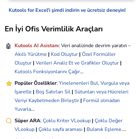
Kutools for Excel'i şimdi indirin ve ücretsiz deneyin!
En İyi Ofis Verimlilik Araçları
🤖
Kutools AI Asistanı
: Veri analizinde devrim yaratın –
Akıllı Yürütme
|
Kod Oluştur
|
Özel Formüller
Oluştur
|
Verileri Analiz Et ve Grafikler Oluştur
|
Kutools Fonksiyonlarını Çağır
…
Popüler Özellikler
:
Yinelenenleri Bul, Vurgula veya
İşaretle
|
Boş Satırları Sil
|
Sütunları veya Hücreleri
Veriyi Kaybetmeden Birleştir
|
Formül olmadan
Yuvarla
...
Süper ARA
:
Çoklu Kriter VLookup
|
Çoklu Değer
VLookup
|
Çoklu sayfa araması
|
Bulanık Eşleme
....