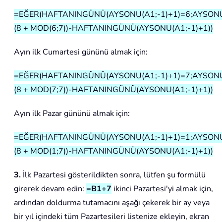
=EĞER(HAFTANINGÜNÜ(AYSONU(A1;-1)+1)=6;AYSONU(
(8 + MOD(6;7))-HAFTANINGÜNÜ(AYSONU(A1;-1)+1))
Ayın ilk Cumartesi gününü almak için:
=EĞER(HAFTANINGÜNÜ(AYSONU(A1;-1)+1)=7;AYSONU(
(8 + MOD(7;7))-HAFTANINGÜNÜ(AYSONU(A1;-1)+1))
Ayın ilk Pazar gününü almak için:
=EĞER(HAFTANINGÜNÜ(AYSONU(A1;-1)+1)=1;AYSONU(
(8 + MOD(1;7))-HAFTANINGÜNÜ(AYSONU(A1;-1)+1))
3.
İlk Pazartesi gösterildikten sonra, lütfen şu formülü
girerek devam edin:
=B1+7
ikinci Pazartesi'yi almak için,
ardından doldurma tutamacını aşağı çekerek bir ay veya
bir yıl içindeki tüm Pazartesileri listenize ekleyin, ekran