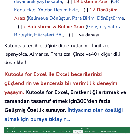
dayanarak yaş hesapla
, ...)
|
19
Ekleme
Aracı
(
QR
Kodu Ekle
,
Yoldan Resim Ekle
, ...)
|
12
Dönüşüm
Aracı
(
Kelimeye Dönüştür
,
Para Birimi Dönüştürme
,
...)
|
7
Birleştirme & Bölme
Aracı
(
Gelişmiş Satırları
Birleştir
,
Hücreleri Böl
, ...)
|
... ve dahası
Kutools'u tercih ettiğiniz dilde kullanın – İngilizce,
İspanyolca, Almanca, Fransızca, Çince ve40+ diğer dili
destekler!
Kutools for Excel ile Excel becerilerinizi
güçlendirin ve benzersiz bir verimlilik deneyimi
yaşayın.
Kutools for Excel, üretkenliği artırmak ve
zamandan tasarruf etmek için300'den fazla
Gelişmiş Özellik sunuyor.
İhtiyacınız olan özelliği
almak için buraya tıklayın...