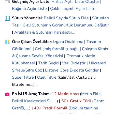
Gelişmiş Açılır Liste
:
Hızlıca Açılır Liste Oluştur
|
Bağımlı Açılır Liste
|
Çoklu seçimli Açılır Liste
....
Sütun Yöneticisi
:
Belirli Sayıda Sütun Ekle
|
Sütunları
Taşı
|
Gizli Sütunların Görünürlük Durumunu Değiştir
|
Aralıkları & Sütunları Karşılaştır
...
Öne Çıkan Özellikler
:
Izgara Odaklama
|
Tasarım
Görünümü
|
Gelişmiş formül çubuğu
|
Çalışma Kitabı
& Çalışma Sayfası Yöneticisi
|
Otomatik Metin
Kütüphanesi
|
Tarih Seçici
|
Veri Birleştir
|
Hücreleri
Şifrele/Şifre Çöz
|
Listeye Göre E-posta Gönder
|
Süper Filtre
|
Özel Filtre
(kalın/italik/üstü çizili
filtreleme...)...
En İyi15 Araç Takımı
:
12
Metin
Aracı
(
Metin Ekle
,
Belirli Karakterleri Sil
, ...)
|
50+
Grafik
Türü
(
Gantt
Grafiği
, ...)
|
40+ Pratik
Formül
(
Doğum tarihine