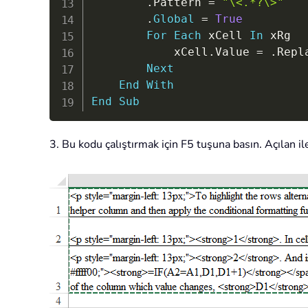
.
Pattern 
=
"\<.*?\>"
.
Global
=
True
For
Each
 xCell 
In
 xRg

            xCell
.
Value 
=
.
Repl
Next
End
With
End
Sub
3. Bu kodu çalıştırmak için F5 tuşuna basın. Açılan i