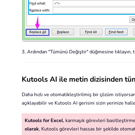
3. Ardından "Tümünü Değiştir" düğmesine tıklayın, tü
Kutools AI ile metin dizisinden t
Daha hızlı ve otomatikleştirilmiş bir çözüm istiyorsanı
açıklayabilir ve Kutools AI gerisini sizin yerinize ha
Kutools for Excel
, karmaşık görevleri basitleştirmek
olarak
, Kutools görevleri hassas bir şekilde otomatik