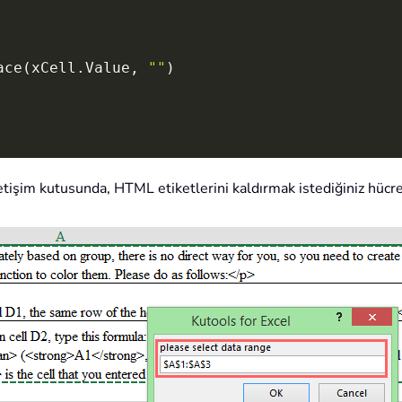
ace
(
xCell
.
Value
,
""
)
letişim kutusunda, HTML etiketlerini kaldırmak istediğiniz hücr