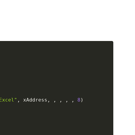
Copy
Excel"
,
 xAddress
,
,
,
,
,
8
)