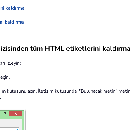
ini kaldırma
ni kaldırma
dizisinden tüm HTML etiketlerini kaldırm
rı izleyin:
eçin.
tişim kutusunu açın. İletişim kutusunda, "Bulunacak metin" meti
n: