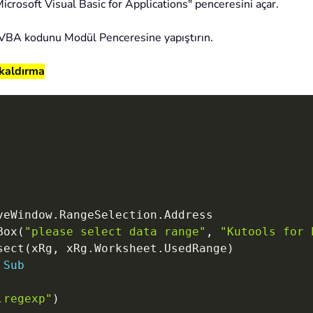
"Microsoft Visual Basic for Applications" penceresini açar.
i VBA kodunu Modül Penceresine yapıştırın.
 kaldırma
veWindow
.
RangeSelection
.
Address

Box
(
"please select data range"
,
"Kutools for 
sect
(
xRg
,
 xRg
.
Worksheet
.
UsedRange
)
Sub
.regexp"
)