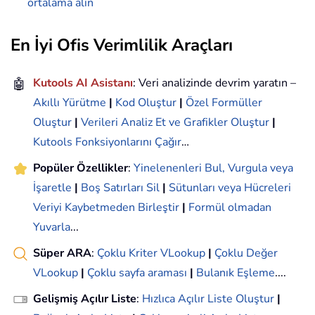
ortalama alın
En İyi Ofis Verimlilik Araçları
🤖
Kutools AI Asistanı
: Veri analizinde devrim yaratın –
Akıllı Yürütme
|
Kod Oluştur
|
Özel Formüller
Oluştur
|
Verileri Analiz Et ve Grafikler Oluştur
|
Kutools Fonksiyonlarını Çağır
…
Popüler Özellikler
:
Yinelenenleri Bul, Vurgula veya
İşaretle
|
Boş Satırları Sil
|
Sütunları veya Hücreleri
Veriyi Kaybetmeden Birleştir
|
Formül olmadan
Yuvarla
...
Süper ARA
:
Çoklu Kriter VLookup
|
Çoklu Değer
VLookup
|
Çoklu sayfa araması
|
Bulanık Eşleme
....
Gelişmiş Açılır Liste
:
Hızlıca Açılır Liste Oluştur
|