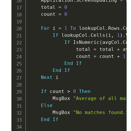
    Application
.
ScreenUpdating 
=
F
    total 
=
0
    count 
=
0
For
 i 
=
1
To
 lookupCol
.
Rows
.
Cou
If
 lookupCol
.
Cells
(
i
,
1
)
.
V
If
 IsNumeric
(
avgCol
.
Ce
                total 
=
 total 
+
 av
                count 
=
 count 
+
1
End
If
End
If
Next
 i

If
 count 
>
0
Then
        MsgBox 
"Average of all mat
Else
        MsgBox 
"No matches found."
End
If