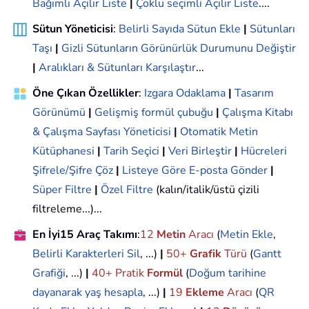
Bağımlı Açılır Liste
|
Çoklu seçimli Açılır Liste
....
Sütun Yöneticisi
:
Belirli Sayıda Sütun Ekle
|
Sütunları
Taşı
|
Gizli Sütunların Görünürlük Durumunu Değiştir
|
Aralıkları & Sütunları Karşılaştır
...
Öne Çıkan Özellikler
:
Izgara Odaklama
|
Tasarım
Görünümü
|
Gelişmiş formül çubuğu
|
Çalışma Kitabı
& Çalışma Sayfası Yöneticisi
|
Otomatik Metin
Kütüphanesi
|
Tarih Seçici
|
Veri Birleştir
|
Hücreleri
Şifrele/Şifre Çöz
|
Listeye Göre E-posta Gönder
|
Süper Filtre
|
Özel Filtre
(kalın/italik/üstü çizili
filtreleme...)...
En İyi15 Araç Takımı
:
12
Metin
Aracı
(
Metin Ekle
,
Belirli Karakterleri Sil
, ...)
|
50+
Grafik
Türü
(
Gantt
Grafiği
, ...)
|
40+ Pratik
Formül
(
Doğum tarihine
dayanarak yaş hesapla
, ...)
|
19
Ekleme
Aracı
(
QR