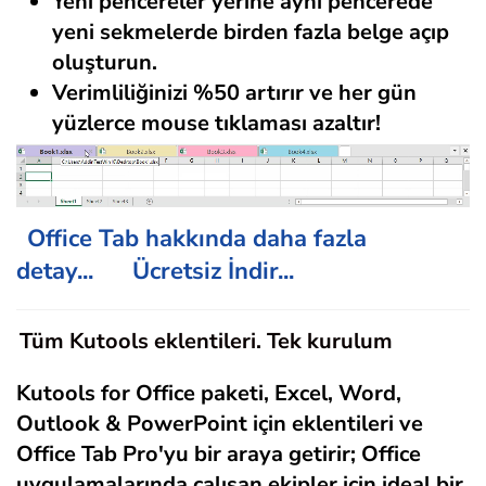
Yeni pencereler yerine aynı pencerede
yeni sekmelerde birden fazla belge açıp
oluşturun.
Verimliliğinizi %50 artırır ve her gün
yüzlerce mouse tıklaması azaltır!
Office Tab hakkında daha fazla
detay...
Ücretsiz İndir...
Tüm Kutools eklentileri. Tek kurulum
Kutools for Office
paketi, Excel, Word,
Outlook & PowerPoint için eklentileri ve
Office Tab Pro'yu bir araya getirir; Office
uygulamalarında çalışan ekipler için ideal bir