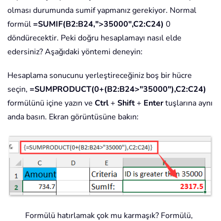
olması durumunda sumif yapmanız gerekiyor. Normal
formül
=SUMIF(B2:B24,">35000",C2:C24)
0
döndürecektir. Peki doğru hesaplamayı nasıl elde
edersiniz? Aşağıdaki yöntemi deneyin:
Hesaplama sonucunu yerleştireceğiniz boş bir hücre
seçin,
=SUMPRODUCT(0+(B2:B24>"35000"),C2:C24)
formülünü içine yazın ve
Ctrl
+
Shift
+
Enter
tuşlarına aynı
anda basın. Ekran görüntüsüne bakın:
Formülü hatırlamak çok mu karmaşık? Formülü,