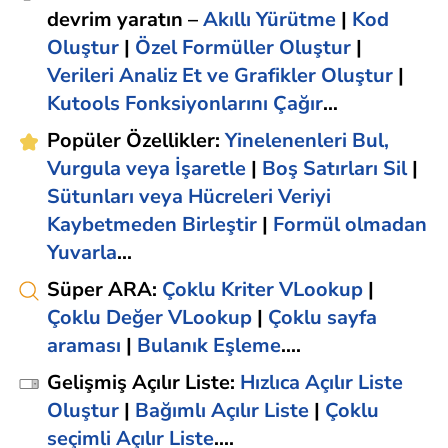
devrim yaratın –
Akıllı Yürütme
|
Kod
Oluştur
|
Özel Formüller Oluştur
|
Verileri Analiz Et ve Grafikler Oluştur
|
Kutools Fonksiyonlarını Çağır
…
Popüler Özellikler
:
Yinelenenleri Bul,
Vurgula veya İşaretle
|
Boş Satırları Sil
|
Sütunları veya Hücreleri Veriyi
Kaybetmeden Birleştir
|
Formül olmadan
Yuvarla
...
Süper ARA
:
Çoklu Kriter VLookup
|
Çoklu Değer VLookup
|
Çoklu sayfa
araması
|
Bulanık Eşleme
....
Gelişmiş Açılır Liste
:
Hızlıca Açılır Liste
Oluştur
|
Bağımlı Açılır Liste
|
Çoklu
seçimli Açılır Liste
....