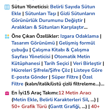
Sütun Yöneticisi
:
Belirli Sayıda Sütun
Ekle
|
Sütunları Taşı
|
Gizli Sütunların
Görünürlük Durumunu Değiştir
|
Aralıkları & Sütunları Karşılaştır
...
Öne Çıkan Özellikler
:
Izgara Odaklama
|
Tasarım Görünümü
|
Gelişmiş formül
çubuğu
|
Çalışma Kitabı & Çalışma
Sayfası Yöneticisi
|
Otomatik Metin
Kütüphanesi
|
Tarih Seçici
|
Veri Birleştir
|
Hücreleri Şifrele/Şifre Çöz
|
Listeye Göre
E-posta Gönder
|
Süper Filtre
|
Özel
Filtre
(kalın/italik/üstü çizili filtreleme...)...
En İyi15 Araç Takımı
:
12
Metin
Aracı
(
Metin Ekle
,
Belirli Karakterleri Sil
, ...)
|
50+
Grafik
Türü
(
Gantt Grafiği
, ...)
|
40+