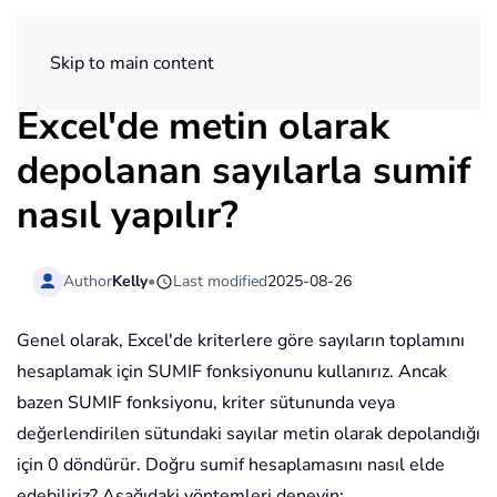
ExtendOffice
Skip to main content
Excel'de metin olarak
depolanan sayılarla sumif
nasıl yapılır?
Author
Kelly
•
Last modified
2025-08-26
Genel olarak, Excel'de kriterlere göre sayıların toplamını
hesaplamak için SUMIF fonksiyonunu kullanırız. Ancak
bazen SUMIF fonksiyonu, kriter sütununda veya
değerlendirilen sütundaki sayılar metin olarak depolandığı
için 0 döndürür. Doğru sumif hesaplamasını nasıl elde
edebiliriz? Aşağıdaki yöntemleri deneyin: