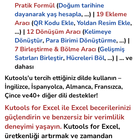
Pratik
Formül
(
Doğum tarihine
dayanarak yaş hesapla
, ...)
|
19
Ekleme
Aracı
(
QR Kodu Ekle
,
Yoldan Resim Ekle
,
...)
|
12
Dönüşüm
Aracı
(
Kelimeye
Dönüştür
,
Para Birimi Dönüştürme
, ...)
|
7
Birleştirme & Bölme
Aracı
(
Gelişmiş
Satırları Birleştir
,
Hücreleri Böl
, ...)
|
... ve
dahası
Kutools'u tercih ettiğiniz dilde kullanın –
İngilizce, İspanyolca, Almanca, Fransızca,
Çince ve40+ diğer dili destekler!
Kutools for Excel ile Excel becerilerinizi
güçlendirin ve benzersiz bir verimlilik
deneyimi yaşayın.
Kutools for Excel,
üretkenliği artırmak ve zamandan