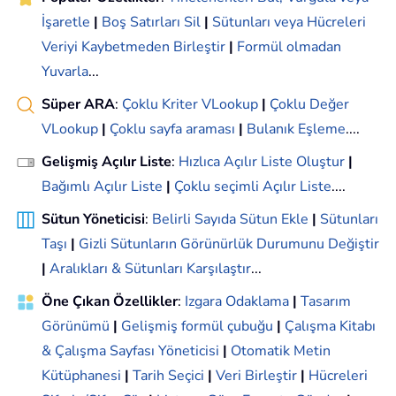
İşaretle
|
Boş Satırları Sil
|
Sütunları veya Hücreleri
Veriyi Kaybetmeden Birleştir
|
Formül olmadan
Yuvarla
...
Süper ARA
:
Çoklu Kriter VLookup
|
Çoklu Değer
VLookup
|
Çoklu sayfa araması
|
Bulanık Eşleme
....
Gelişmiş Açılır Liste
:
Hızlıca Açılır Liste Oluştur
|
Bağımlı Açılır Liste
|
Çoklu seçimli Açılır Liste
....
Sütun Yöneticisi
:
Belirli Sayıda Sütun Ekle
|
Sütunları
Taşı
|
Gizli Sütunların Görünürlük Durumunu Değiştir
|
Aralıkları & Sütunları Karşılaştır
...
Öne Çıkan Özellikler
:
Izgara Odaklama
|
Tasarım
Görünümü
|
Gelişmiş formül çubuğu
|
Çalışma Kitabı
& Çalışma Sayfası Yöneticisi
|
Otomatik Metin
Kütüphanesi
|
Tarih Seçici
|
Veri Birleştir
|
Hücreleri