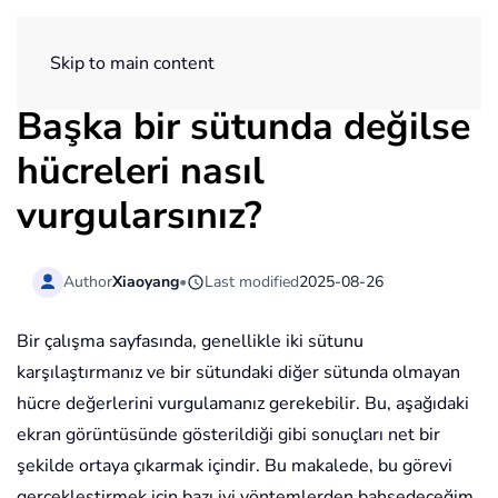
ExtendOffice
Skip to main content
Başka bir sütunda değilse
hücreleri nasıl
vurgularsınız?
Author
Xiaoyang
•
Last modified
2025-08-26
Bir çalışma sayfasında, genellikle iki sütunu
karşılaştırmanız ve bir sütundaki diğer sütunda olmayan
hücre değerlerini vurgulamanız gerekebilir. Bu, aşağıdaki
ekran görüntüsünde gösterildiği gibi sonuçları net bir
şekilde ortaya çıkarmak içindir. Bu makalede, bu görevi
gerçekleştirmek için bazı iyi yöntemlerden bahsedeceğim.