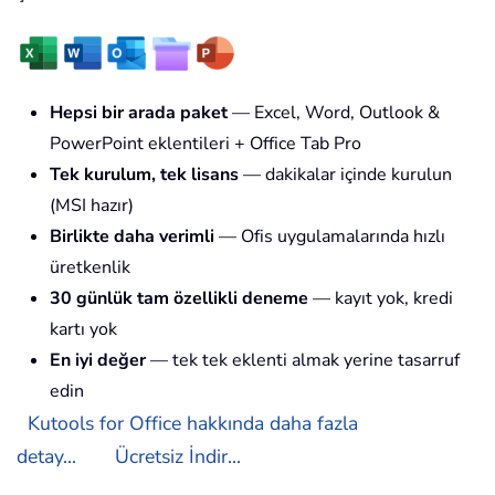
Hepsi bir arada paket
— Excel, Word, Outlook &
PowerPoint eklentileri + Office Tab Pro
Tek kurulum, tek lisans
— dakikalar içinde kurulun
(MSI hazır)
Birlikte daha verimli
— Ofis uygulamalarında hızlı
üretkenlik
30 günlük tam özellikli deneme
— kayıt yok, kredi
kartı yok
En iyi değer
— tek tek eklenti almak yerine tasarruf
edin
Kutools for Office hakkında daha fazla
detay...
Ücretsiz İndir...