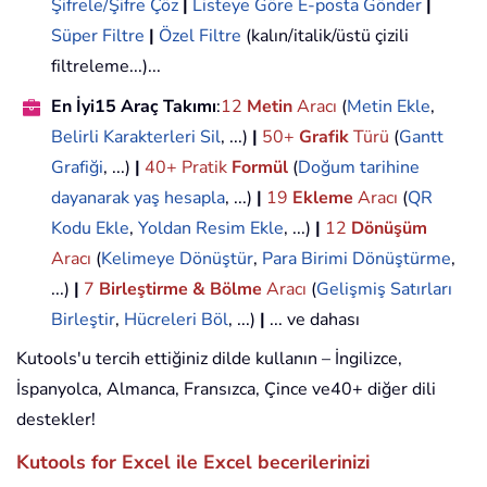
Şifrele/Şifre Çöz
|
Listeye Göre E-posta Gönder
|
Süper Filtre
|
Özel Filtre
(kalın/italik/üstü çizili
filtreleme...)...
En İyi15 Araç Takımı
:
12
Metin
Aracı
(
Metin Ekle
,
Belirli Karakterleri Sil
, ...)
|
50+
Grafik
Türü
(
Gantt
Grafiği
, ...)
|
40+ Pratik
Formül
(
Doğum tarihine
dayanarak yaş hesapla
, ...)
|
19
Ekleme
Aracı
(
QR
Kodu Ekle
,
Yoldan Resim Ekle
, ...)
|
12
Dönüşüm
Aracı
(
Kelimeye Dönüştür
,
Para Birimi Dönüştürme
,
...)
|
7
Birleştirme & Bölme
Aracı
(
Gelişmiş Satırları
Birleştir
,
Hücreleri Böl
, ...)
|
... ve dahası
Kutools'u tercih ettiğiniz dilde kullanın – İngilizce,
İspanyolca, Almanca, Fransızca, Çince ve40+ diğer dili
destekler!
Kutools for Excel ile Excel becerilerinizi