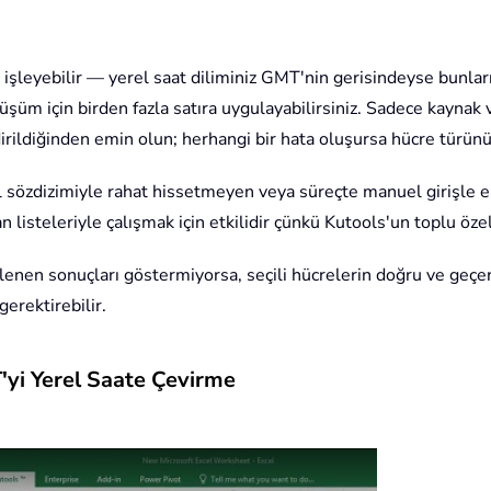
 da işleyebilir — yerel saat diliminiz GMT'nin gerisindeyse bunları
üm için birden fazla satıra uygulayabilirsiniz. Sadece kaynak v
dirildiğinden emin olun; herhangi bir hata oluşursa hücre türün
 sözdizimiyle rahat hissetmeyen veya süreçte manuel girişle en 
isteleriyle çalışmak için etkilidir çünkü Kutools'un toplu özell
lenen sonuçları göstermiyorsa, seçili hücrelerin doğru ve geçe
erektirebilir.
'yi Yerel Saate Çevirme