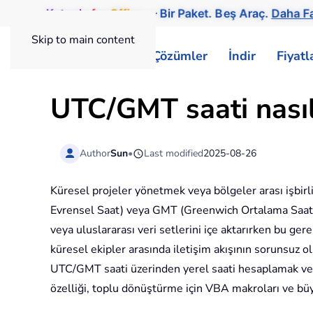
Kutools
for
Office
— Bir Paket. Beş Araç.
Daha Fa
Skip to main content
ExtendOffice
Çözümler
İndir
Fiyat
UTC/GMT saati nasıl h
Author
Sun
•
Last modified
2025-08-26
Küresel projeler yönetmek veya bölgeler arası işbirli
Evrensel Saat) veya GMT (Greenwich Ortalama Saati)’y
veya uluslararası veri setlerini içe aktarırken bu g
küresel ekipler arasında iletişim akışının sorunsuz
UTC/GMT saati üzerinden yerel saati hesaplamak ve çe
özelliği, toplu dönüştürme için VBA makroları ve büy