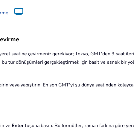
irme
çevirme
 yerel saatine çevirmeniz gerekiyor; Tokyo, GMT'den 9 saat ilerid
de bu tür dönüşümleri gerçekleştirmek için basit ve esnek bir y
irin veya yapıştırın. En son GMT'yi şu dünya saatinden kolayca 
rin ve
Enter
tuşuna basın. Bu formüller, zaman farkına göre yere