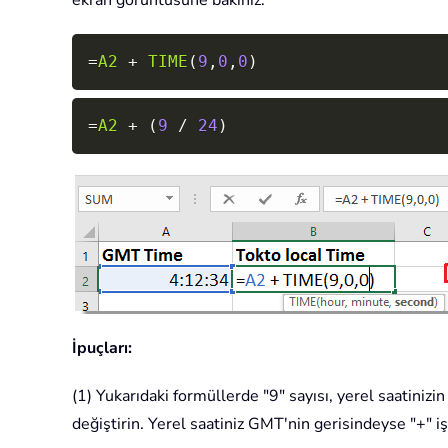
ekran görüntüsüne bakınız:
=
A2
+
TIME
(
9
,
0
,
0
)
=
A2
+
(
9
/
24
)
İpuçları:
(1) Yukarıdaki formüllerde "9" sayısı, yerel saatinizi
değiştirin. Yerel saatiniz GMT'nin gerisindeyse "+" iş