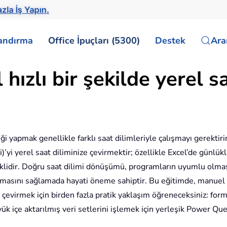
zla İş Yapın.
landırma
Office İpuçları (5300)
Destek
Ar
ızlı bir şekilde yerel sa
ği yapmak genellikle farklı saat dilimleriyle çalışmayı gerektir
i yerel saat diliminize çevirmektir; özellikle Excel’de günlükl
ereklidir. Doğru saat dilimi dönüşümü, programların uyumlu olm
 olmasını sağlamada hayati öneme sahiptir. Bu eğitimde, manuel
virmek için birden fazla pratik yaklaşım öğreneceksiniz: formü
ük içe aktarılmış veri setlerini işlemek için yerleşik Power Qu