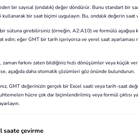
il eden bir sayısal (ondalık) değer döndürür. Bunu standart bir 
'i kullanarak bir saat biçimi uygulayın. Bu, ondalık değerin saat
bir sütuna girebilirsiniz (örneğin, A2:A10) ve formülü aşağıya 
at edin; eğer GMT bir tarih içeriyorsa ve yerel saat ayarlaması ne
aman farkını zaten bildiğiniz hızlı dönüşümler veya küçük veri 
yükse, aşağıda daha otomatik çözümleri göz önünde bulundurun.
nız, GMT değerinizin gerçek bir Excel saati veya tarih-saat de
melen hücre çok dar biçimlendirilmiş veya formül çıktısı yanlı
yarlayın.
l saate çevirme