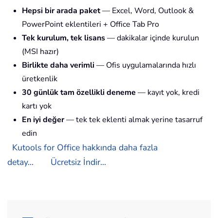
Hepsi bir arada paket
— Excel, Word, Outlook &
PowerPoint eklentileri + Office Tab Pro
Tek kurulum, tek lisans
— dakikalar içinde kurulun
(MSI hazır)
Birlikte daha verimli
— Ofis uygulamalarında hızlı
üretkenlik
30 günlük tam özellikli deneme
— kayıt yok, kredi
kartı yok
En iyi değer
— tek tek eklenti almak yerine tasarruf
edin
Kutools for Office hakkında daha fazla
detay...
Ücretsiz İndir...