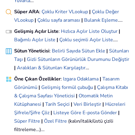
Yuvarla
...
Süper ARA
:
Çoklu Kriter VLookup
|
Çoklu Değer
VLookup
|
Çoklu sayfa araması
|
Bulanık Eşleme
....
Gelişmiş Açılır Liste
:
Hızlıca Açılır Liste Oluştur
|
Bağımlı Açılır Liste
|
Çoklu seçimli Açılır Liste
....
Sütun Yöneticisi
:
Belirli Sayıda Sütun Ekle
|
Sütunları
Taşı
|
Gizli Sütunların Görünürlük Durumunu Değiştir
|
Aralıkları & Sütunları Karşılaştır
...
Öne Çıkan Özellikler
:
Izgara Odaklama
|
Tasarım
Görünümü
|
Gelişmiş formül çubuğu
|
Çalışma Kitabı
& Çalışma Sayfası Yöneticisi
|
Otomatik Metin
Kütüphanesi
|
Tarih Seçici
|
Veri Birleştir
|
Hücreleri
Şifrele/Şifre Çöz
|
Listeye Göre E-posta Gönder
|
Süper Filtre
|
Özel Filtre
(kalın/italik/üstü çizili
filtreleme...)...