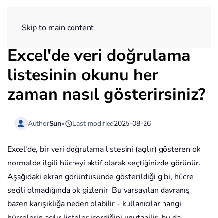
ExtendOffice
Skip to main content
Excel'de veri doğrulama
listesinin okunu her
zaman nasıl gösterirsiniz?
Author
Sun
•
Last modified
2025-08-26
Excel'de, bir veri doğrulama listesini (açılır) gösteren ok
normalde ilgili hücreyi aktif olarak seçtiğinizde görünür.
Aşağıdaki ekran görüntüsünde gösterildiği gibi, hücre
seçili olmadığında ok gizlenir. Bu varsayılan davranış
bazen karışıklığa neden olabilir - kullanıcılar hangi
hücrelerin açılır listeler içerdiğini unutabilir, bu da