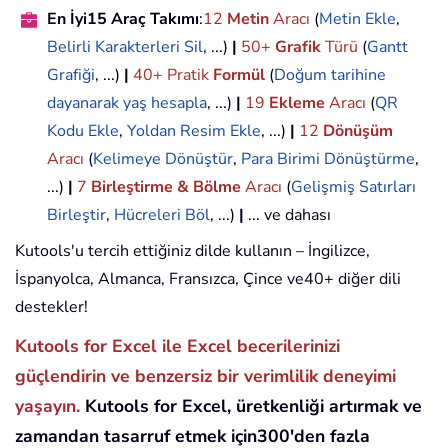
En İyi15 Araç Takımı
:
12
Metin
Aracı
(
Metin Ekle
,
Belirli Karakterleri Sil
, ...)
|
50+
Grafik
Türü
(
Gantt
Grafiği
, ...)
|
40+ Pratik
Formül
(
Doğum tarihine
dayanarak yaş hesapla
, ...)
|
19
Ekleme
Aracı
(
QR
Kodu Ekle
,
Yoldan Resim Ekle
, ...)
|
12
Dönüşüm
Aracı
(
Kelimeye Dönüştür
,
Para Birimi Dönüştürme
,
...)
|
7
Birleştirme & Bölme
Aracı
(
Gelişmiş Satırları
Birleştir
,
Hücreleri Böl
, ...)
|
... ve dahası
Kutools'u tercih ettiğiniz dilde kullanın – İngilizce,
İspanyolca, Almanca, Fransızca, Çince ve40+ diğer dili
destekler!
Kutools for Excel ile Excel becerilerinizi
güçlendirin ve benzersiz bir verimlilik deneyimi
yaşayın.
Kutools for Excel, üretkenliği artırmak ve
zamandan tasarruf etmek için300'den fazla