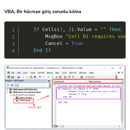
VBA: Bir hücreye giriş zorunlu kılma
Copy
If
 Cells
(
1
,
2
)
.
Value 
=
""
Then
        MsgBox 
"Cell B1 requires user
        Cancel 
=
True
End
If