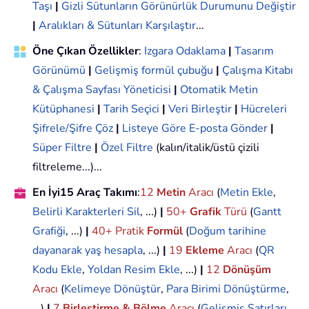
Taşı
|
Gizli Sütunların Görünürlük Durumunu Değiştir
|
Aralıkları & Sütunları Karşılaştır
...
Öne Çıkan Özellikler
:
Izgara Odaklama
|
Tasarım
Görünümü
|
Gelişmiş formül çubuğu
|
Çalışma Kitabı
& Çalışma Sayfası Yöneticisi
|
Otomatik Metin
Kütüphanesi
|
Tarih Seçici
|
Veri Birleştir
|
Hücreleri
Şifrele/Şifre Çöz
|
Listeye Göre E-posta Gönder
|
Süper Filtre
|
Özel Filtre
(kalın/italik/üstü çizili
filtreleme...)...
En İyi15 Araç Takımı
:
12
Metin
Aracı
(
Metin Ekle
,
Belirli Karakterleri Sil
, ...)
|
50+
Grafik
Türü
(
Gantt
Grafiği
, ...)
|
40+ Pratik
Formül
(
Doğum tarihine
dayanarak yaş hesapla
, ...)
|
19
Ekleme
Aracı
(
QR
Kodu Ekle
,
Yoldan Resim Ekle
, ...)
|
12
Dönüşüm
Aracı
(
Kelimeye Dönüştür
,
Para Birimi Dönüştürme
,
...)
|
7
Birleştirme & Bölme
Aracı
(
Gelişmiş Satırları