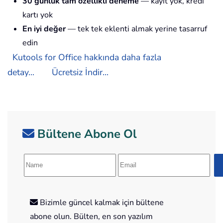
30 günlük tam özellikli deneme
— kayıt yok, kredi
kartı yok
En iyi değer
— tek tek eklenti almak yerine tasarruf
edin
Kutools for Office hakkında daha fazla
detay...
Ücretsiz İndir...
Bültene Abone Ol
Bizimle güncel kalmak için bültene
abone olun. Bülten, en son yazılım