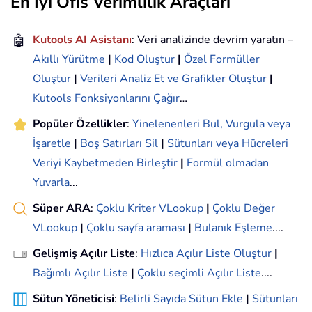
En İyi Ofis Verimlilik Araçları
🤖
Kutools AI Asistanı
: Veri analizinde devrim yaratın –
Akıllı Yürütme
|
Kod Oluştur
|
Özel Formüller
Oluştur
|
Verileri Analiz Et ve Grafikler Oluştur
|
Kutools Fonksiyonlarını Çağır
…
Popüler Özellikler
:
Yinelenenleri Bul, Vurgula veya
İşaretle
|
Boş Satırları Sil
|
Sütunları veya Hücreleri
Veriyi Kaybetmeden Birleştir
|
Formül olmadan
Yuvarla
...
Süper ARA
:
Çoklu Kriter VLookup
|
Çoklu Değer
VLookup
|
Çoklu sayfa araması
|
Bulanık Eşleme
....
Gelişmiş Açılır Liste
:
Hızlıca Açılır Liste Oluştur
|
Bağımlı Açılır Liste
|
Çoklu seçimli Açılır Liste
....
Sütun Yöneticisi
:
Belirli Sayıda Sütun Ekle
|
Sütunları