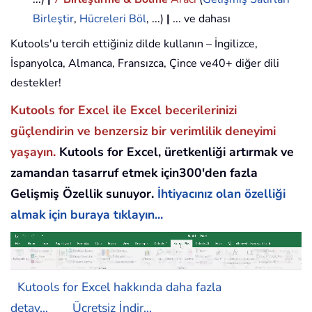
Birleştir
,
Hücreleri Böl
, ...)
|
... ve dahası
Kutools'u tercih ettiğiniz dilde kullanın – İngilizce,
İspanyolca, Almanca, Fransızca, Çince ve40+ diğer dili
destekler!
Kutools for Excel ile Excel becerilerinizi
güçlendirin ve benzersiz bir verimlilik deneyimi
yaşayın.
Kutools for Excel, üretkenliği artırmak ve
zamandan tasarruf etmek için300'den fazla
Gelişmiş Özellik sunuyor.
İhtiyacınız olan özelliği
almak için buraya tıklayın...
Kutools for Excel hakkında daha fazla
detay...
Ücretsiz İndir...