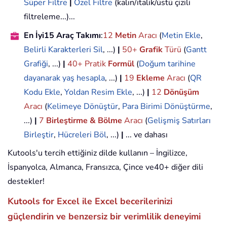
Süper Filtre
|
Özel Filtre
(kalın/italik/üstü çizili
filtreleme...)...
En İyi15 Araç Takımı
:
12
Metin
Aracı
(
Metin Ekle
,
Belirli Karakterleri Sil
, ...)
|
50+
Grafik
Türü
(
Gantt
Grafiği
, ...)
|
40+ Pratik
Formül
(
Doğum tarihine
dayanarak yaş hesapla
, ...)
|
19
Ekleme
Aracı
(
QR
Kodu Ekle
,
Yoldan Resim Ekle
, ...)
|
12
Dönüşüm
Aracı
(
Kelimeye Dönüştür
,
Para Birimi Dönüştürme
,
...)
|
7
Birleştirme & Bölme
Aracı
(
Gelişmiş Satırları
Birleştir
,
Hücreleri Böl
, ...)
|
... ve dahası
Kutools'u tercih ettiğiniz dilde kullanın – İngilizce,
İspanyolca, Almanca, Fransızca, Çince ve40+ diğer dili
destekler!
Kutools for Excel ile Excel becerilerinizi
güçlendirin ve benzersiz bir verimlilik deneyimi