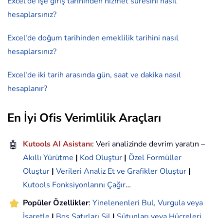
Excel'de işe giriş tarihinden hizmet süresini nasıl
hesaplarsınız?
Excel'de doğum tarihinden emeklilik tarihini nasıl
hesaplarsınız?
Excel'de iki tarih arasında gün, saat ve dakika nasıl
hesaplanır?
En İyi Ofis Verimlilik Araçları
🤖
Kutools AI Asistanı
: Veri analizinde devrim yaratın –
Akıllı Yürütme
|
Kod Oluştur
|
Özel Formüller
Oluştur
|
Verileri Analiz Et ve Grafikler Oluştur
|
Kutools Fonksiyonlarını Çağır
…
Popüler Özellikler
:
Yinelenenleri Bul, Vurgula veya
İşaretle
|
Boş Satırları Sil
|
Sütunları veya Hücreleri