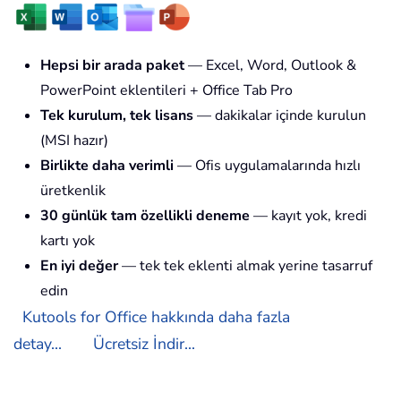
Hepsi bir arada paket
— Excel, Word, Outlook &
PowerPoint eklentileri + Office Tab Pro
Tek kurulum, tek lisans
— dakikalar içinde kurulun
(MSI hazır)
Birlikte daha verimli
— Ofis uygulamalarında hızlı
üretkenlik
30 günlük tam özellikli deneme
— kayıt yok, kredi
kartı yok
En iyi değer
— tek tek eklenti almak yerine tasarruf
edin
Kutools for Office hakkında daha fazla
detay...
Ücretsiz İndir...