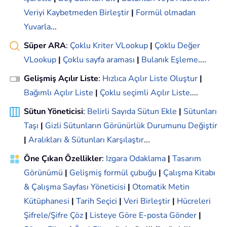
Veriyi Kaybetmeden Birleştir
|
Formül olmadan
Yuvarla
...
Süper ARA
:
Çoklu Kriter VLookup
|
Çoklu Değer
VLookup
|
Çoklu sayfa araması
|
Bulanık Eşleme
....
Gelişmiş Açılır Liste
:
Hızlıca Açılır Liste Oluştur
|
Bağımlı Açılır Liste
|
Çoklu seçimli Açılır Liste
....
Sütun Yöneticisi
:
Belirli Sayıda Sütun Ekle
|
Sütunları
Taşı
|
Gizli Sütunların Görünürlük Durumunu Değiştir
|
Aralıkları & Sütunları Karşılaştır
...
Öne Çıkan Özellikler
:
Izgara Odaklama
|
Tasarım
Görünümü
|
Gelişmiş formül çubuğu
|
Çalışma Kitabı
& Çalışma Sayfası Yöneticisi
|
Otomatik Metin
Kütüphanesi
|
Tarih Seçici
|
Veri Birleştir
|
Hücreleri
Şifrele/Şifre Çöz
|
Listeye Göre E-posta Gönder
|