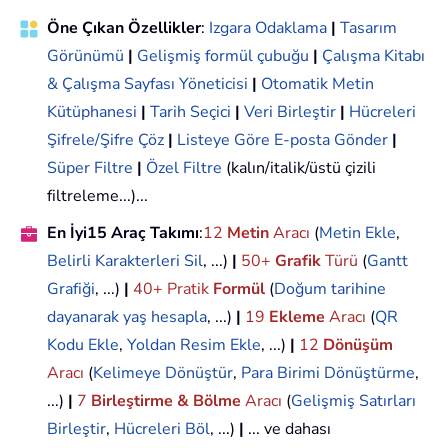
Öne Çıkan Özellikler
:
Izgara Odaklama
|
Tasarım
Görünümü
|
Gelişmiş formül çubuğu
|
Çalışma Kitabı
& Çalışma Sayfası Yöneticisi
|
Otomatik Metin
Kütüphanesi
|
Tarih Seçici
|
Veri Birleştir
|
Hücreleri
Şifrele/Şifre Çöz
|
Listeye Göre E-posta Gönder
|
Süper Filtre
|
Özel Filtre
(kalın/italik/üstü çizili
filtreleme...)...
En İyi15 Araç Takımı
:
12
Metin
Aracı
(
Metin Ekle
,
Belirli Karakterleri Sil
, ...)
|
50+
Grafik
Türü
(
Gantt
Grafiği
, ...)
|
40+ Pratik
Formül
(
Doğum tarihine
dayanarak yaş hesapla
, ...)
|
19
Ekleme
Aracı
(
QR
Kodu Ekle
,
Yoldan Resim Ekle
, ...)
|
12
Dönüşüm
Aracı
(
Kelimeye Dönüştür
,
Para Birimi Dönüştürme
,
...)
|
7
Birleştirme & Bölme
Aracı
(
Gelişmiş Satırları
Birleştir
,
Hücreleri Böl
, ...)
|
... ve dahası