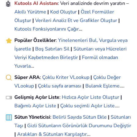
🤖
Kutools AI Asistanı
: Veri analizinde devrim yaratın –
Akıllı Yürütme
|
Kod Oluştur
|
Özel Formüller
Oluştur
|
Verileri Analiz Et ve Grafikler Oluştur
|
Kutools Fonksiyonlarını Çağır
…
Popüler Özellikler
:
Yinelenenleri Bul, Vurgula veya
İşaretle
|
Boş Satırları Sil
|
Sütunları veya Hücreleri
Veriyi Kaybetmeden Birleştir
|
Formül olmadan
Yuvarla
...
Süper ARA
:
Çoklu Kriter VLookup
|
Çoklu Değer
VLookup
|
Çoklu sayfa araması
|
Bulanık Eşleme
....
Gelişmiş Açılır Liste
:
Hızlıca Açılır Liste Oluştur
|
Bağımlı Açılır Liste
|
Çoklu seçimli Açılır Liste
....
Sütun Yöneticisi
:
Belirli Sayıda Sütun Ekle
|
Sütunları
Taşı
|
Gizli Sütunların Görünürlük Durumunu Değiştir
|
Aralıkları & Sütunları Karşılaştır
...