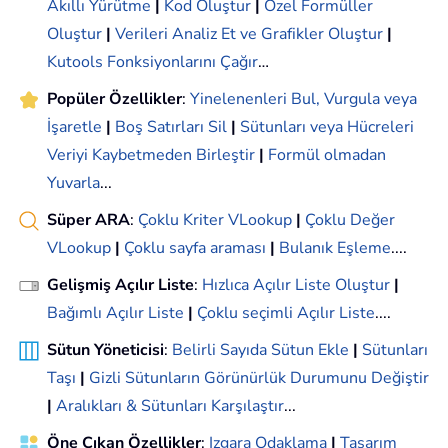
Akıllı Yürütme
|
Kod Oluştur
|
Özel Formüller
Oluştur
|
Verileri Analiz Et ve Grafikler Oluştur
|
Kutools Fonksiyonlarını Çağır
…
Popüler Özellikler
:
Yinelenenleri Bul, Vurgula veya
İşaretle
|
Boş Satırları Sil
|
Sütunları veya Hücreleri
Veriyi Kaybetmeden Birleştir
|
Formül olmadan
Yuvarla
...
Süper ARA
:
Çoklu Kriter VLookup
|
Çoklu Değer
VLookup
|
Çoklu sayfa araması
|
Bulanık Eşleme
....
Gelişmiş Açılır Liste
:
Hızlıca Açılır Liste Oluştur
|
Bağımlı Açılır Liste
|
Çoklu seçimli Açılır Liste
....
Sütun Yöneticisi
:
Belirli Sayıda Sütun Ekle
|
Sütunları
Taşı
|
Gizli Sütunların Görünürlük Durumunu Değiştir
|
Aralıkları & Sütunları Karşılaştır
...
Öne Çıkan Özellikler
:
Izgara Odaklama
|
Tasarım