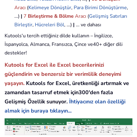
Aracı
(
Kelimeye Dönüştür
,
Para Birimi Dönüştürme
,
...)
|
7
Birleştirme & Bölme
Aracı
(
Gelişmiş Satırları
Birleştir
,
Hücreleri Böl
, ...)
|
... ve dahası
Kutools'u tercih ettiğiniz dilde kullanın – İngilizce,
İspanyolca, Almanca, Fransızca, Çince ve40+ diğer dili
destekler!
Kutools for Excel ile Excel becerilerinizi
güçlendirin ve benzersiz bir verimlilik deneyimi
yaşayın.
Kutools for Excel, üretkenliği artırmak ve
zamandan tasarruf etmek için300'den fazla
Gelişmiş Özellik sunuyor.
İhtiyacınız olan özelliği
almak için buraya tıklayın...