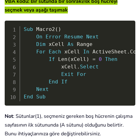
VBA kodu: Bir sütunda bir sonraki/ilk boş hücreyi
seçmek veya aşağı taşımak
Copy
Sub
 Macro2
(
)
On
Error
Resume
Next
Dim
 xCell 
As
 Range

For
Each
 xCell 
In
 ActiveSheet
.
Col
If
 Len
(
xCell
)
=
0
Then
            xCell
.
Select
Exit
For
End
If
Next
End
Sub
Not
: Sütunlar(1), seçmeniz gereken boş hücrenin çalışma
sayfasının ilk sütununda (A sütunu) olduğunu belirtir.
Bunu ihtiyaçlarınıza göre değiştirebilirsiniz.