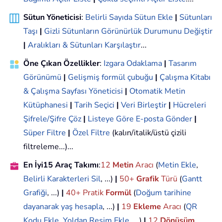
Sütun Yöneticisi
:
Belirli Sayıda Sütun Ekle
|
Sütunları
Taşı
|
Gizli Sütunların Görünürlük Durumunu Değiştir
|
Aralıkları & Sütunları Karşılaştır
...
Öne Çıkan Özellikler
:
Izgara Odaklama
|
Tasarım
Görünümü
|
Gelişmiş formül çubuğu
|
Çalışma Kitabı
& Çalışma Sayfası Yöneticisi
|
Otomatik Metin
Kütüphanesi
|
Tarih Seçici
|
Veri Birleştir
|
Hücreleri
Şifrele/Şifre Çöz
|
Listeye Göre E-posta Gönder
|
Süper Filtre
|
Özel Filtre
(kalın/italik/üstü çizili
filtreleme...)...
En İyi15 Araç Takımı
:
12
Metin
Aracı
(
Metin Ekle
,
Belirli Karakterleri Sil
, ...)
|
50+
Grafik
Türü
(
Gantt
Grafiği
, ...)
|
40+ Pratik
Formül
(
Doğum tarihine
dayanarak yaş hesapla
, ...)
|
19
Ekleme
Aracı
(
QR
Kodu Ekle
,
Yoldan Resim Ekle
, ...)
|
12
Dönüşüm