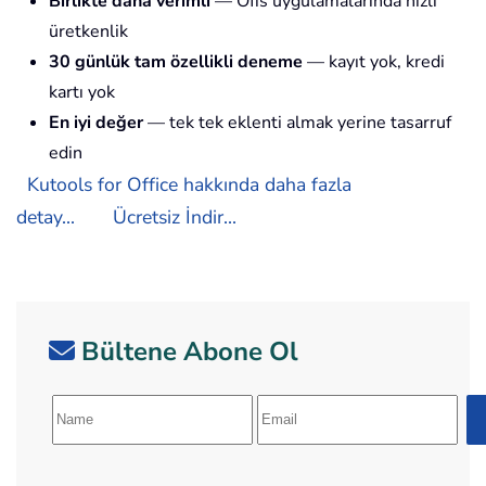
Birlikte daha verimli
— Ofis uygulamalarında hızlı
üretkenlik
30 günlük tam özellikli deneme
— kayıt yok, kredi
kartı yok
En iyi değer
— tek tek eklenti almak yerine tasarruf
edin
Kutools for Office hakkında daha fazla
detay...
Ücretsiz İndir...
Bültene Abone Ol