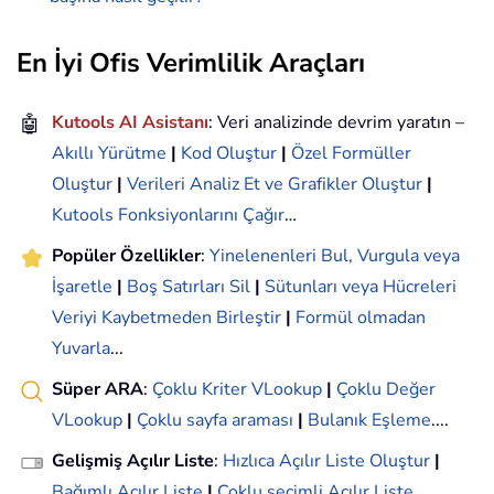
En İyi Ofis Verimlilik Araçları
🤖
Kutools AI Asistanı
: Veri analizinde devrim yaratın –
Akıllı Yürütme
|
Kod Oluştur
|
Özel Formüller
Oluştur
|
Verileri Analiz Et ve Grafikler Oluştur
|
Kutools Fonksiyonlarını Çağır
…
Popüler Özellikler
:
Yinelenenleri Bul, Vurgula veya
İşaretle
|
Boş Satırları Sil
|
Sütunları veya Hücreleri
Veriyi Kaybetmeden Birleştir
|
Formül olmadan
Yuvarla
...
Süper ARA
:
Çoklu Kriter VLookup
|
Çoklu Değer
VLookup
|
Çoklu sayfa araması
|
Bulanık Eşleme
....
Gelişmiş Açılır Liste
:
Hızlıca Açılır Liste Oluştur
|
Bağımlı Açılır Liste
|
Çoklu seçimli Açılır Liste
....